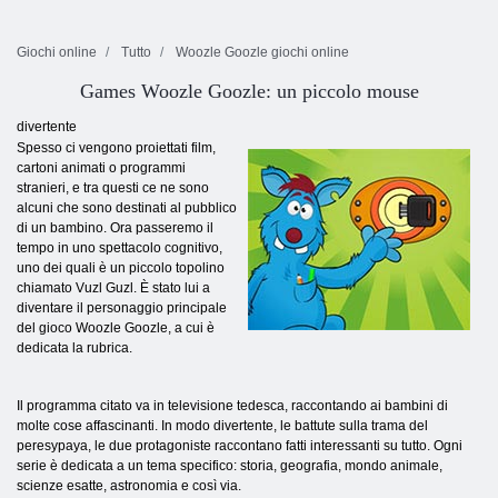
Giochi online
Tutto
Woozle Goozle giochi online
Games Woozle Goozle: un piccolo mouse
divertente
Spesso ci vengono proiettati film,
cartoni animati o programmi
stranieri, e tra questi ce ne sono
alcuni che sono destinati al pubblico
di un bambino. Ora passeremo il
tempo in uno spettacolo cognitivo,
uno dei quali è un piccolo topolino
chiamato Vuzl Guzl. È stato lui a
diventare il personaggio principale
del gioco Woozle Goozle, a cui è
dedicata la rubrica.
Il programma citato va in televisione tedesca, raccontando ai bambini di
molte cose affascinanti. In modo divertente, le battute sulla trama del
peresypaya, le due protagoniste raccontano fatti interessanti su tutto. Ogni
serie è dedicata a un tema specifico: storia, geografia, mondo animale,
scienze esatte, astronomia e così via.