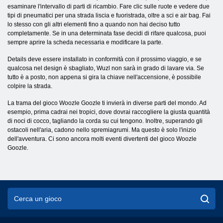
esaminare l'intervallo di parti di ricambio. Fare clic sulle ruote e vedere due
tipi di pneumatici per una strada liscia e fuoristrada, oltre a sci e air bag. Fai
lo stesso con gli altri elementi fino a quando non hai deciso tutto
completamente. Se in una determinata fase decidi di rifare qualcosa, puoi
sempre aprire la scheda necessaria e modificare la parte.
Details deve essere installato in conformità con il prossimo viaggio, e se
qualcosa nel design è sbagliato, Wuzl non sarà in grado di lavare via. Se
tutto è a posto, non appena si gira la chiave nell'accensione, è possibile
colpire la strada.
La trama del gioco Woozle Goozle ti invierà in diverse parti del mondo. Ad
esempio, prima cadrai nei tropici, dove dovrai raccogliere la giusta quantità
di noci di cocco, tagliando la corda su cui tengono. Inoltre, superando gli
ostacoli nell'aria, cadono nello spremiagrumi. Ma questo è solo l'inizio
dell'avventura. Ci sono ancora molti eventi divertenti del gioco Woozle
Goozle.