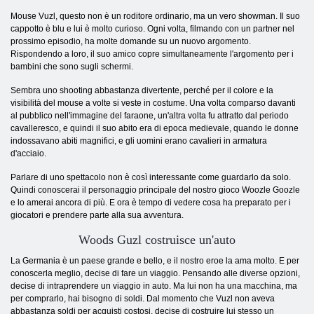
Mouse Vuzl, questo non è un roditore ordinario, ma un vero showman. Il suo
cappotto è blu e lui è molto curioso. Ogni volta, filmando con un partner nel
prossimo episodio, ha molte domande su un nuovo argomento.
Rispondendo a loro, il suo amico copre simultaneamente l'argomento per i
bambini che sono sugli schermi.
Sembra uno shooting abbastanza divertente, perché per il colore e la
visibilità del mouse a volte si veste in costume. Una volta comparso davanti
al pubblico nell'immagine del faraone, un'altra volta fu attratto dal periodo
cavalleresco, e quindi il suo abito era di epoca medievale, quando le donne
indossavano abiti magnifici, e gli uomini erano cavalieri in armatura
d'acciaio.
Parlare di uno spettacolo non è così interessante come guardarlo da solo.
Quindi conoscerai il personaggio principale del nostro gioco Woozle Goozle
e lo amerai ancora di più. E ora è tempo di vedere cosa ha preparato per i
giocatori e prendere parte alla sua avventura.
Woods Guzl costruisce un'auto
La Germania è un paese grande e bello, e il nostro eroe la ama molto. E per
conoscerla meglio, decise di fare un viaggio. Pensando alle diverse opzioni,
decise di intraprendere un viaggio in auto. Ma lui non ha una macchina, ma
per comprarlo, hai bisogno di soldi. Dal momento che Vuzl non aveva
abbastanza soldi per acquisti costosi, decise di costruire lui stesso un