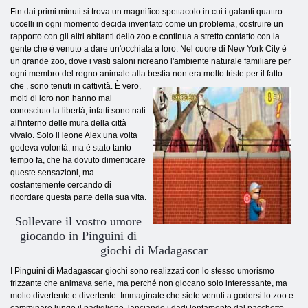
Fin dai primi minuti si trova un magnifico spettacolo in cui i galanti quattro
uccelli in ogni momento decida inventato come un problema, costruire un
rapporto con gli altri abitanti dello zoo e continua a stretto contatto con la
gente che è venuto a dare un'occhiata a loro. Nel cuore di New York City è
un grande zoo, dove i vasti saloni ricreano l'ambiente naturale familiare per
ogni membro del regno animale alla bestia non era molto triste per il fatto
che
, sono tenuti in cattività. È vero,
molti di loro non hanno mai
conosciuto la libertà, infatti sono nati
all'interno delle mura della città
vivaio. Solo il leone Alex una volta
godeva volontà, ma è stato tanto
tempo fa, che ha dovuto dimenticare
queste sensazioni, ma
costantemente cercando di
ricordare questa parte della sua vita.
Sollevare il vostro umore
giocando in Pinguini di
giochi di Madagascar
I Pinguini di Madagascar giochi sono realizzati con lo stesso umorismo
frizzante che animava serie, ma perché non giocano solo interessante, ma
molto divertente e divertente. Immaginate che siete venuti a godersi lo zoo e
camminare lungo il padiglione, lanciando i dadi lentamente dal pacchetto,