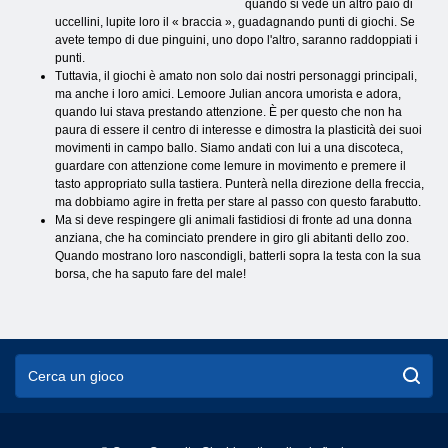
quando si vede un altro paio di
uccellini, lupite loro il « braccia », guadagnando punti di giochi. Se
avete tempo di due pinguini, uno dopo l'altro, saranno raddoppiati i
punti.
Tuttavia, il giochi è amato non solo dai nostri personaggi principali,
ma anche i loro amici. Lemoore Julian ancora umorista e adora,
quando lui stava prestando attenzione. È per questo che non ha
paura di essere il centro di interesse e dimostra la plasticità dei suoi
movimenti in campo ballo. Siamo andati con lui a una discoteca,
guardare con attenzione come lemure in movimento e premere il
tasto appropriato sulla tastiera. Punterà nella direzione della freccia,
ma dobbiamo agire in fretta per stare al passo con questo farabutto.
Ma si deve respingere gli animali fastidiosi di fronte ad una donna
anziana, che ha cominciato prendere in giro gli abitanti dello zoo.
Quando mostrano loro nascondigli, batterli sopra la testa con la sua
borsa, che ha saputo fare del male!