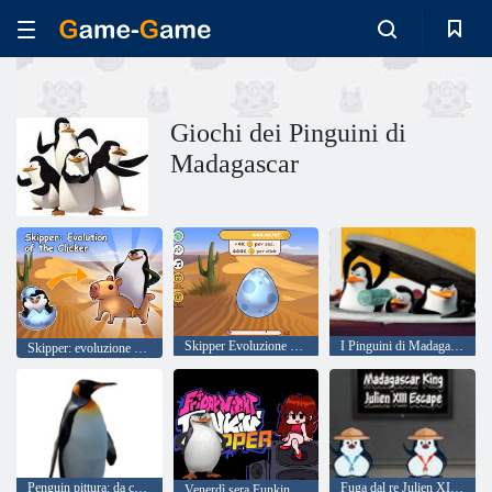
Giochi dei Pinguini di
Madagascar
Skipper Evoluzione del Clicker
I Pinguini di Madagascar: I Spy
Skipper: evoluzione del clicker
Penguin pittura: da colorare per bambini
Fuga dal re Julien XIII del Madagascar
Venerdì sera Funkin vs Skipper