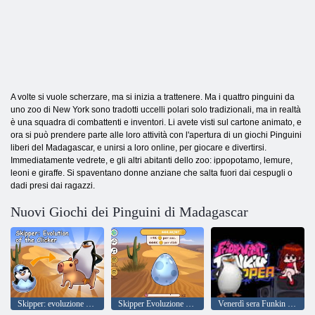
A volte si vuole scherzare, ma si inizia a trattenere. Ma i quattro pinguini da
uno zoo di New York sono tradotti uccelli polari solo tradizionali, ma in realtà
è una squadra di combattenti e inventori. Li avete visti sul cartone animato, e
ora si può prendere parte alle loro attività con l'apertura di un giochi Pinguini
liberi del Madagascar, e unirsi a loro online, per giocare e divertirsi.
Immediatamente vedrete, e gli altri abitanti dello zoo: ippopotamo, lemure,
leoni e giraffe. Si spaventano donne anziane che salta fuori dai cespugli o
dadi presi dai ragazzi.
Nuovi Giochi dei Pinguini di Madagascar
Skipper: evoluzione del clicker
Skipper Evoluzione del Clicker
Venerdì sera Funkin vs Skipper