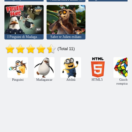
I Pinguini di Madagascar: Preda al panico
Salve re Julien esiliato
(Total 11)
Pinguini
Madagascar
Abilità
HTML5
Giochi
rompicapo