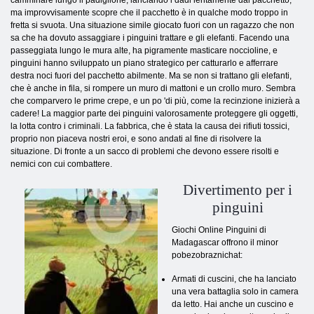
ma improvvisamente scopre che il pacchetto è in qualche modo troppo in
fretta si svuota. Una situazione simile giocato fuori con un ragazzo che non
sa che ha dovuto assaggiare i pinguini trattare e gli elefanti. Facendo una
passeggiata lungo le mura alte, ha pigramente masticare noccioline, e
pinguini hanno sviluppato un piano strategico per catturarlo e afferrare
destra noci fuori del pacchetto abilmente. Ma se non si trattano gli elefanti,
che è anche in fila, si rompere un muro di mattoni e un crollo muro. Sembra
che comparvero le prime crepe, e un po 'di più, come la recinzione inizierà a
cadere! La maggior parte dei pinguini valorosamente proteggere gli oggetti,
la lotta contro i criminali. La fabbrica, che è stata la causa dei rifiuti tossici,
proprio non piaceva nostri eroi, e sono andati al fine di risolvere la
situazione. Di fronte a un sacco di problemi che devono essere risolti e
nemici con cui combattere.
Divertimento per i
pinguini
Giochi Online Pinguini di
Madagascar offrono il minor
pobezobraznichat:
Armati di cuscini, che ha lanciato
una vera battaglia solo in camera
da letto. Hai anche un cuscino e