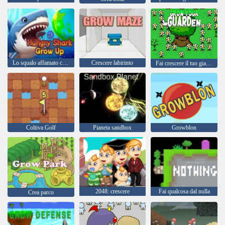
Lo squalo affamato cresce
Crescere labirinto
Fai crescere il tuo giardino
Coltiva Golf
Pianeta sandbox
Growblon
2048: crescere
Fai qualcosa dal nulla
Crea parco