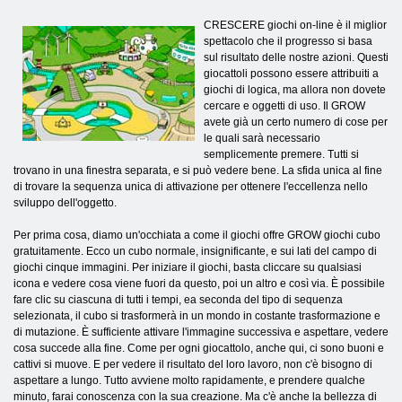
CRESCERE giochi on-line è il miglior
spettacolo che il progresso si basa
sul risultato delle nostre azioni. Questi
giocattoli possono essere attribuiti a
giochi di logica, ma allora non dovete
cercare e oggetti di uso. Il GROW
avete già un certo numero di cose per
le quali sarà necessario
semplicemente premere. Tutti si
trovano in una finestra separata, e si può vedere bene. La sfida unica al fine
di trovare la sequenza unica di attivazione per ottenere l'eccellenza nello
sviluppo dell'oggetto.
Per prima cosa, diamo un'occhiata a come il giochi offre GROW giochi cubo
gratuitamente. Ecco un cubo normale, insignificante, e sui lati del campo di
giochi cinque immagini. Per iniziare il giochi, basta cliccare su qualsiasi
icona e vedere cosa viene fuori da questo, poi un altro e così via. È possibile
fare clic su ciascuna di tutti i tempi, ea seconda del tipo di sequenza
selezionata, il cubo si trasformerà in un mondo in costante trasformazione e
di mutazione. È sufficiente attivare l'immagine successiva e aspettare, vedere
cosa succede alla fine. Come per ogni giocattolo, anche qui, ci sono buoni e
cattivi si muove. E per vedere il risultato del loro lavoro, non c'è bisogno di
aspettare a lungo. Tutto avviene molto rapidamente, e prendere qualche
minuto, farai conoscenza con la sua creazione. Ma c'è anche la bellezza di