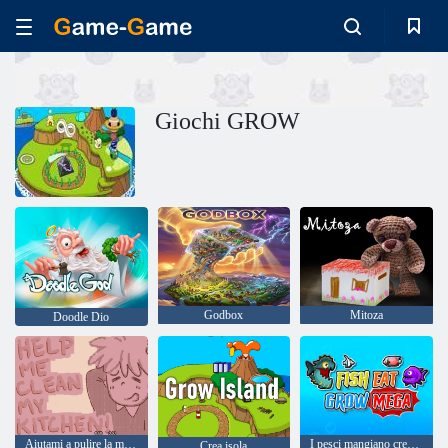
Giochi GROW
Godbox
Mitoza
Doodle Dio
Aiutami a pulire la mia cucina
I pesci mangiano crescono mega
Crea isola