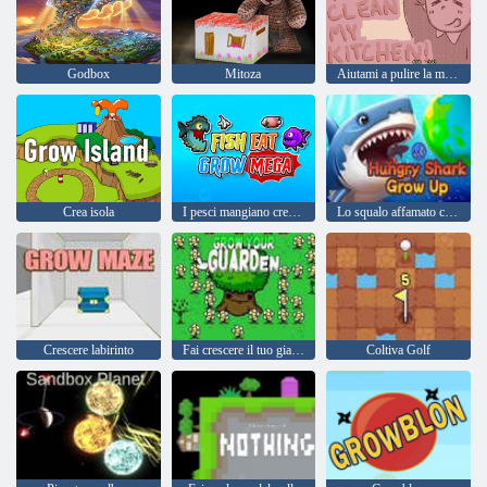
Godbox
Mitoza
Aiutami a pulire la mia cucina
Crea isola
I pesci mangiano crescono mega
Lo squalo affamato cresce
Crescere labirinto
Fai crescere il tuo giardino
Coltiva Golf