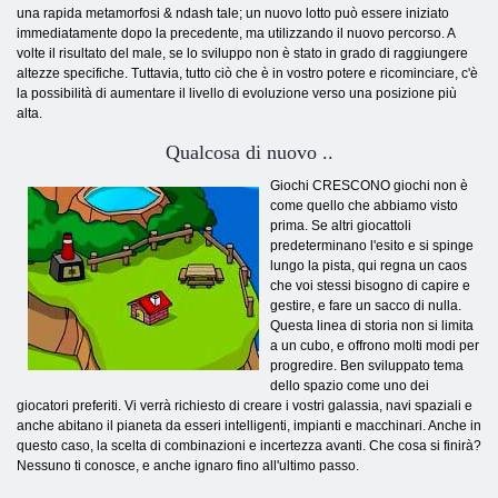
una rapida metamorfosi & ndash tale; un nuovo lotto può essere iniziato
immediatamente dopo la precedente, ma utilizzando il nuovo percorso. A
volte il risultato del male, se lo sviluppo non è stato in grado di raggiungere
altezze specifiche. Tuttavia, tutto ciò che è in vostro potere e ricominciare, c'è
la possibilità di aumentare il livello di evoluzione verso una posizione più
alta.
Qualcosa di nuovo ..
Giochi CRESCONO giochi non è
come quello che abbiamo visto
prima. Se altri giocattoli
predeterminano l'esito e si spinge
lungo la pista, qui regna un caos
che voi stessi bisogno di capire e
gestire, e fare un sacco di nulla.
Questa linea di storia non si limita
a un cubo, e offrono molti modi per
progredire. Ben sviluppato tema
dello spazio come uno dei
giocatori preferiti. Vi verrà richiesto di creare i vostri galassia, navi spaziali e
anche abitano il pianeta da esseri intelligenti, impianti e macchinari. Anche in
questo caso, la scelta di combinazioni e incertezza avanti. Che cosa si finirà?
Nessuno ti conosce, e anche ignaro fino all'ultimo passo.