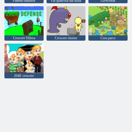
Pianeta sandbox
Fai qualcosa dal nulla
Growblon
Crescere Difesa
Crescere ritorno
Crea parco
2048: crescere