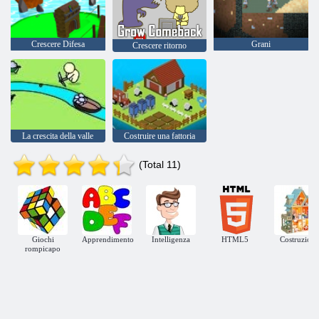
Crescere Difesa
Grani
Crescere ritorno
La crescita della valle
Costruire una fattoria
(Total 11)
Giochi
Apprendimento
Intelligenza
HTML5
Costruzione
rompicapo