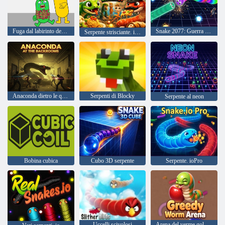
Fuga dal labirinto degli animali domestici
Snake 2077: Guerra glitch
Serpente strisciante. io Brainrot italiano
Anaconda dietro le quinte
Serpenti di Blocky
Serpente al neon
Bobina cubica
Cubo 3D serpente
Serpente. ioPro
Uccelli scivolosi
Arena del verme goloso