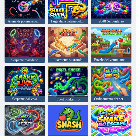
Arena di potenziamento del serpente
Fuga dalla catena del serpente
2048 Serpente. io
Il serpente si srotola
Puzzle del verme: mela serpente
Serpente maledetto
Serpente dal vivo
Ordinamento dei serpenti
Pixel Snake Pro