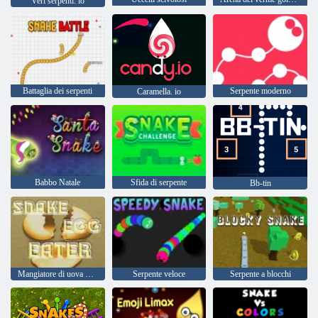
Veri serpenti. io
Battaglia dei serpenti
Serpente moderno
Caramella. io
Babbo Natale
Sfida di serpente
Bb-tin
Mangiatore di uova di serpente
Serpente veloce
Serpente a blocchi