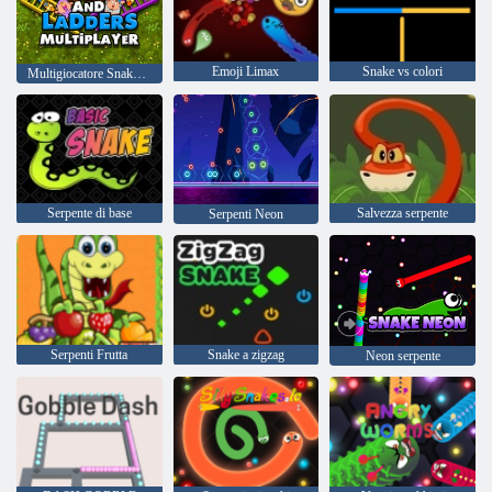
Emoji Limax
Snake vs colori
Multigiocatore Snake and Ladders
Serpente di base
Salvezza serpente
Serpenti Neon
Serpenti Frutta
Snake a zigzag
Neon serpente