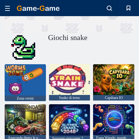
Giochi snake
Snake di treno
Capibara IO
Zona vermi
Anaconda dietro le quinte 2
Fuga Wiggle: puzzle del serpente
Serpente strisciante 2048