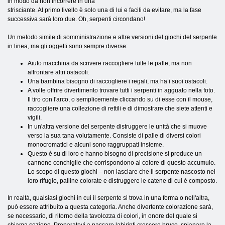
in modo da non incorrere in una
strisciante. Al primo livello è solo una di lui e facili da evitare, ma la fase
successiva sarà loro due. Oh, serpenti circondano!
Un metodo simile di somministrazione e altre versioni del giochi del serpente
in linea, ma gli oggetti sono sempre diverse:
Aiuto macchina da scrivere raccogliere tutte le palle, ma non
affrontare altri ostacoli.
Una bambina bisogno di raccogliere i regali, ma ha i suoi ostacoli.
A volte offrire divertimento trovare tutti i serpenti in agguato nella foto.
Il tiro con l'arco, o semplicemente cliccando su di esse con il mouse,
raccogliere una collezione di rettili e di dimostrare che siete attenti e
vigili.
In un'altra versione del serpente distruggere le unità che si muove
verso la sua tana volutamente. Consiste di palle di diversi colori
monocromatici e alcuni sono raggruppati insieme.
Questo è su di loro e hanno bisogno di precisione si produce un
cannone conchiglie che corrispondono al colore di questo accumulo.
Lo scopo di questo giochi – non lasciare che il serpente nascosto nel
loro rifugio, palline colorate e distruggere le catene di cui è composto.
In realtà, qualsiasi giochi in cui il serpente si trova in una forma o nell'altra,
può essere attribuito a questa categoria. Anche divertente colorazione sarà,
se necessario, di ritorno della tavolozza di colori, in onore del quale si