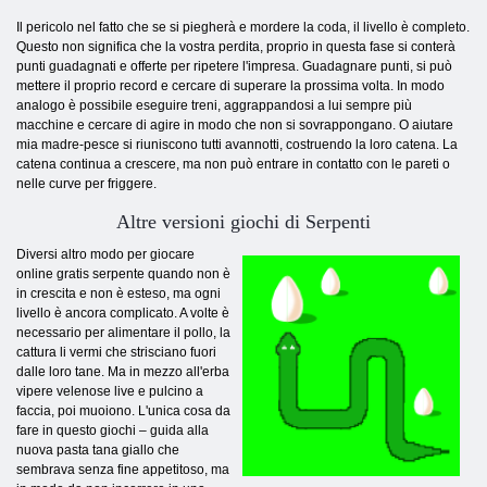
Il pericolo nel fatto che se si piegherà e mordere la coda, il livello è completo.
Questo non significa che la vostra perdita, proprio in questa fase si conterà
punti guadagnati e offerte per ripetere l'impresa. Guadagnare punti, si può
mettere il proprio record e cercare di superare la prossima volta. In modo
analogo è possibile eseguire treni, aggrappandosi a lui sempre più
macchine e cercare di agire in modo che non si sovrappongano. O aiutare
mia madre-pesce si riuniscono tutti avannotti, costruendo la loro catena. La
catena continua a crescere, ma non può entrare in contatto con le pareti o
nelle curve per friggere.
Altre versioni giochi di Serpenti
Diversi altro modo per giocare
online gratis serpente quando non è
in crescita e non è esteso, ma ogni
livello è ancora complicato. A volte è
necessario per alimentare il pollo, la
cattura li vermi che strisciano fuori
dalle loro tane. Ma in mezzo all'erba
vipere velenose live e pulcino a
faccia, poi muoiono. L'unica cosa da
fare in questo giochi – guida alla
nuova pasta tana giallo che
sembrava senza fine appetitoso, ma