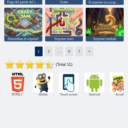
Fuga del puzzle del serpente
Scatta
Il serpente va a scappare
Marmellata di serpenti!
Serpente fuori
Serpente tombale
1
2
...
6
7
>
(Total 11)
HTML5
Abilità
Touch screen
Android
Arcade