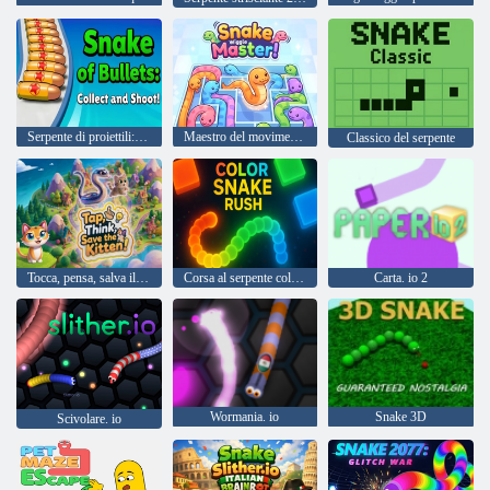
Serpente di proiettili: raccogli e spara!
Maestro del movimento dei serpenti!
Classico del serpente
Tocca, pensa, salva il gattino!
Corsa al serpente colorato
Carta. io 2
Wormania. io
Snake 3D
Scivolare. io