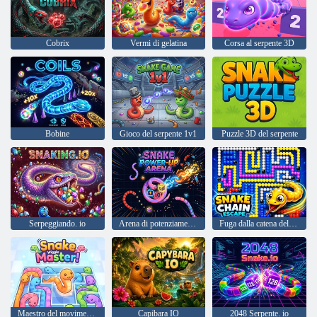
Cobrix
Vermi di gelatina
Corsa al serpente 3D
Bobine
Gioco del serpente 1v1
Puzzle 3D del serpente
Serpeggiando. io
Arena di potenziamento del serpente
Fuga dalla catena del serpente
Maestro del movimento dei serpenti!
Capibara IO
2048 Serpente. io