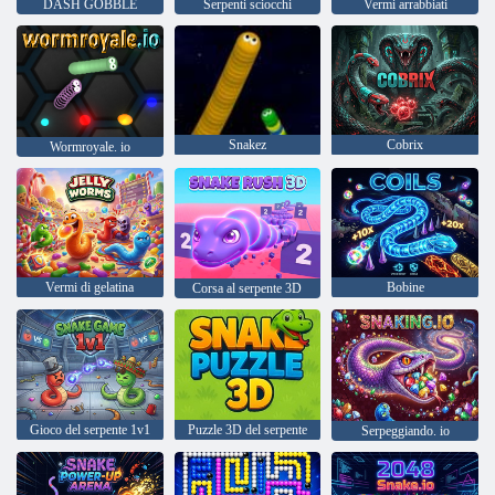
DASH GOBBLE
Serpenti sciocchi
Vermi arrabbiati
Snakez
Cobrix
Wormroyale. io
Vermi di gelatina
Bobine
Corsa al serpente 3D
Gioco del serpente 1v1
Puzzle 3D del serpente
Serpeggiando. io