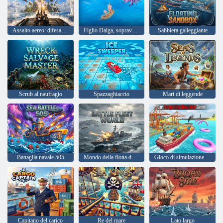
Assalto aereo: difesa della nave
Figlio Dalga, sopravvissuto all'oceano
Sabbiera galleggiante
Scrub al naufragio
Spazzaghiaccio
Mari di leggende
Battaglia navale 505
Mondo della flotta da battaglia
Gioco di simulazione di navi da carico per auto
Capitano del carico
Re del mare
Lato largo