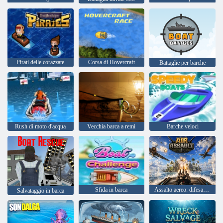
Pirati delle corazzate
Corsa di Hovercraft
Battaglie per barche
Rush di moto d'acqua
Vecchia barca a remi
Barche veloci
Sfida in barca
Assalto aereo: difesa della nave
Salvataggio in barca