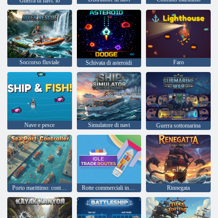
Guerra di navi. io
Soccorso fluviale
Faro
Schivata di asteroidi
Nave e pesce
Simulatore di navi
Guerra sottomarina
Porto marittimo: controllore
Rotte commerciali inattive
Rinnegata