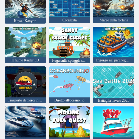
Corazzata
Maree della fortuna
Kayak Kanyon
Il fiume Raider 3D
Ingorgo nel parcheggio della barca
Fuga sulla spiaggia sabbiosa
Trasporto di merci in auto
Diretto all'oceano. io
Battaglia navale 2025