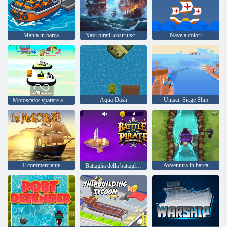
Mania in barca
Navi pirati: costruisci e combatti
Nave a colori
Aqua Dash
Unisci: Siege Ship
Motoscafo: sparare a Warer
Il commerciante
Avventura in barca
Battaglia della battaglia dei caraibici