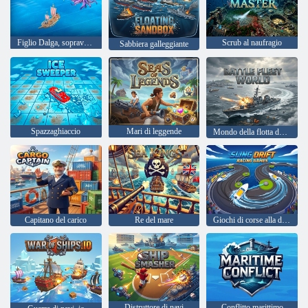
Figlio Dalga, sopravvissuto all'oceano
Scrub al naufragio
Sabbiera galleggiante
Spazzaghiaccio
Mari di leggende
Mondo della flotta da battaglia
Capitano del carico
Re del mare
Giochi di corse alla deriva con la fionda
Distruttore di navi
Conflitto marittimo