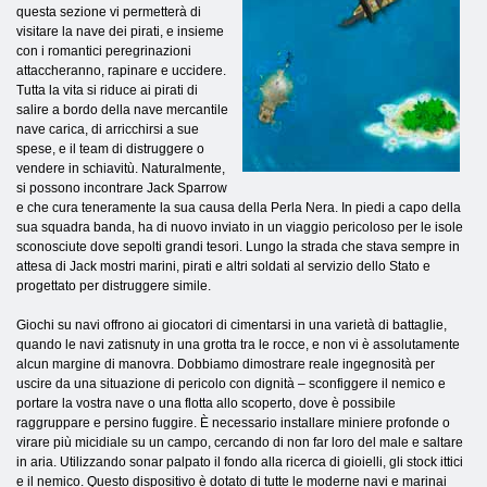
questa sezione vi permetterà di
visitare la nave dei pirati, e insieme
con i romantici peregrinazioni
attaccheranno, rapinare e uccidere.
Tutta la vita si riduce ai pirati di
salire a bordo della nave mercantile
nave carica, di arricchirsi a sue
spese, e il team di distruggere o
vendere in schiavitù. Naturalmente,
si possono incontrare Jack Sparrow
e che cura teneramente la sua causa della Perla Nera. In piedi a capo della
sua squadra banda, ha di nuovo inviato in un viaggio pericoloso per le isole
sconosciute dove sepolti grandi tesori. Lungo la strada che stava sempre in
attesa di Jack mostri marini, pirati e altri soldati al servizio dello Stato e
progettato per distruggere simile.
Giochi su navi offrono ai giocatori di cimentarsi in una varietà di battaglie,
quando le navi zatisnuty in una grotta tra le rocce, e non vi è assolutamente
alcun margine di manovra. Dobbiamo dimostrare reale ingegnosità per
uscire da una situazione di pericolo con dignità – sconfiggere il nemico e
portare la vostra nave o una flotta allo scoperto, dove è possibile
raggruppare e persino fuggire. È necessario installare miniere profonde o
virare più micidiale su un campo, cercando di non far loro del male e saltare
in aria. Utilizzando sonar palpato il fondo alla ricerca di gioielli, gli stock ittici
e il nemico. Questo dispositivo è dotato di tutte le moderne navi e marinai