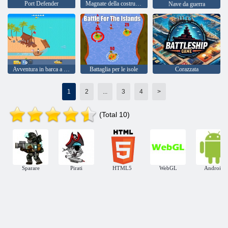
Port Defender
Magnate della costruzione navale
Nave da guerra
Avventura in barca a vela
Battaglia per le isole
Corazzata
1
2
...
3
4
>
(Total 10)
Sparare
Pirati
HTML5
WebGL
Android