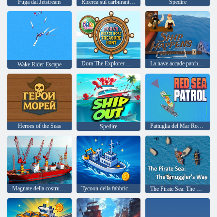
Fuga dal Jetstream
Ricerca sul carburante marino
Spedire
Dora The Explorer Dora's Pirate Boat Treasure Hunt
La nave accade patching
Wake Rider Escape
Heroes of the Seas
Pattuglia del Mar Rosso
Spedire
Magnate della costruzione navale
Tycoon della fabbrica di navi
The Pirate Sea: The Smuggler's Way