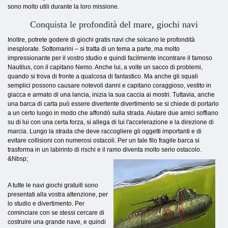
sono molto utili durante la loro missione.
Conquista le profondità del mare, giochi navi
Inoltre, potrete godere di giochi gratis navi che solcano le profondità
inesplorate. Sottomarini – si tratta di un tema a parte, ma molto
impressionante per il vostro studio e quindi facilmente incontrare il famoso
Nautilus, con il capitano Nemo. Anche lui, a volte un sacco di problemi,
quando si trova di fronte a qualcosa di fantastico. Ma anche gli squali
semplici possono causare notevoli danni e capitano coraggioso, vestito in
giacca e armato di una lancia, inizia la sua caccia ai mostri. Tuttavia, anche
una barca di carta può essere divertente divertimento se si chiede di portarlo
a un certo luogo in modo che affondò sulla strada. Aiutare due amici soffiano
su di lui con una certa forza, si allega di lui l'accelerazione e la direzione di
marcia. Lungo la strada che deve raccogliere gli oggetti importanti e di
evitare collisioni con numerosi ostacoli. Per un tale filo fragile barca si
trasforma in un labirinto di rischi e il ramo diventa molto serio ostacolo.
&Nbsp;
A tutte le navi giochi gratuiti sono
presentati alla vostra attenzione, per
lo studio e divertimento. Per
cominciare con se stessi cercare di
costruire una grande nave, e quindi