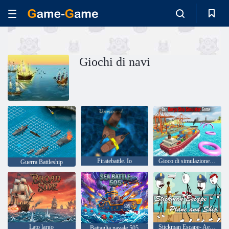
Giochi di navi
Piratebattle. Io
Gioco di simulazione di navi da carico per auto
Guerra Battleship
Lato largo
Stickman Escape- Aereo e nave
Battaglia navale 505