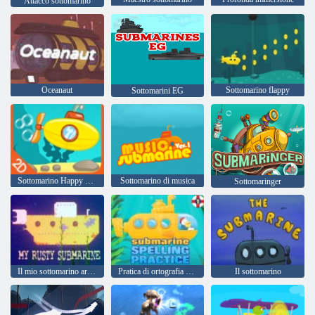
Attacco sottomarino
Oceanaut
Sottomarino flappy
Sottomarini EG
Sottomarino Happy Dive
Sottomarino di musica
Sottomaringer
Il mio sottomarino arrugginito
Pratica di ortografia sottomarina
Il sottomarino