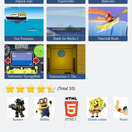
Jetpack Jojo
Superceelio
Batiscafo
Sea Treasures
Battle for Berlin 2
Waterfall Rush
Submarine SpongeBob
Submachine 1: The Basement
(Total 10)
Sparare
Abilità
HTML5
Giochi online
Nuoto