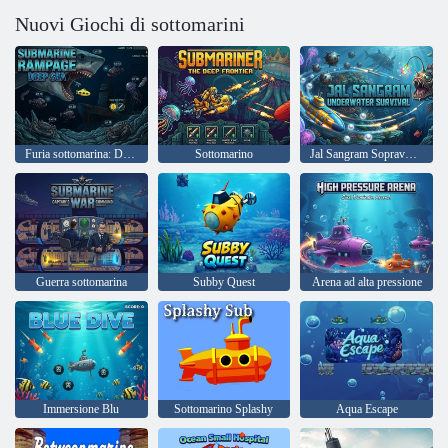
Nuovi Giochi di sottomarini
Furia sottomarina: Deep Sea
Sottomarino
Jal Sangram Sopravvivenza subacquea
Guerra sottomarina
Subby Quest
Arena ad alta pressione
Immersione Blu
Sottomarino Splashy
Aqua Escape