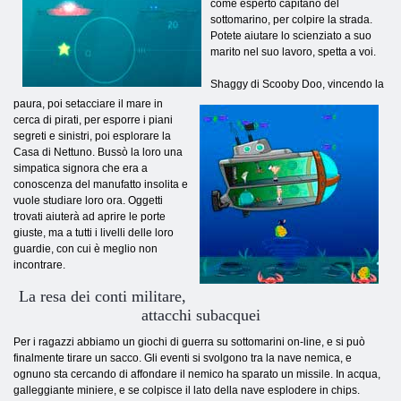
come esperto capitano del
sottomarino, per colpire la strada.
Potete aiutare lo scienziato a suo
marito nel suo lavoro, spetta a voi.
Shaggy di Scooby Doo, vincendo la
paura, poi setacciare il mare in
cerca di pirati, per esporre i piani
segreti e sinistri, poi esplorare la
Casa di Nettuno. Bussò la loro una
simpatica signora che era a
conoscenza del manufatto insolita e
vuole studiare loro ora. Oggetti
trovati aiuterà ad aprire le porte
giuste, ma a tutti i livelli delle loro
guardie, con cui è meglio non
incontrare.
La resa dei conti militare,
attacchi subacquei
Per i ragazzi abbiamo un giochi di guerra su sottomarini on-line, e si può
finalmente tirare un sacco. Gli eventi si svolgono tra la nave nemica, e
ognuno sta cercando di affondare il nemico ha sparato un missile. In acqua,
galleggiante miniere, e se colpisce il lato della nave esplodere in chips.