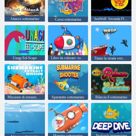
Attacco sottomarino
SeaWolf: Seconda Flotta
Corsa sottomarina
Unagi Eel-Scape
Libro da colorare: sottomarino
Titano la strada verso il fondo
Missione di estrazione del sottomarino
Sparatutto sottomarino
Rilascia il sottomarino
Maestro sottomarino
Profonda immersione