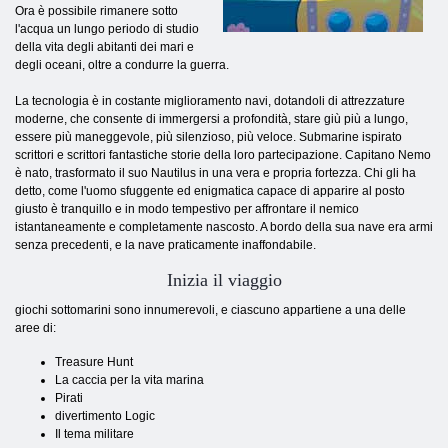
Ora è possibile rimanere sotto
l'acqua un lungo periodo di studio
della vita degli abitanti dei mari e
degli oceani, oltre a condurre la guerra.
La tecnologia è in costante miglioramento navi, dotandoli di attrezzature
moderne, che consente di immergersi a profondità, stare giù più a lungo,
essere più maneggevole, più silenzioso, più veloce. Submarine ispirato
scrittori e scrittori fantastiche storie della loro partecipazione. Capitano Nemo
è nato, trasformato il suo Nautilus in una vera e propria fortezza. Chi gli ha
detto, come l'uomo sfuggente ed enigmatica capace di apparire al posto
giusto è tranquillo e in modo tempestivo per affrontare il nemico
istantaneamente e completamente nascosto. A bordo della sua nave era armi
senza precedenti, e la nave praticamente inaffondabile.
Inizia il viaggio
giochi sottomarini sono innumerevoli, e ciascuno appartiene a una delle
aree di:
Treasure Hunt
La caccia per la vita marina
Pirati
divertimento Logic
Il tema militare