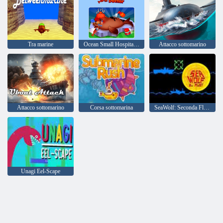
Tra marine
Ocean Small Hospital - Dottore
Attacco sottomarino
Attacco sottomarino
Corsa sottomarina
SeaWolf: Seconda Flotta
Unagi Eel-Scape