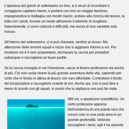
L'apertura del giochi di sottomarini on-line, si è sicuri di incontrare il
coraggioso capitano Nemo, e portare con loro un viaggio favoloso,
impegnandosi in battaglia con mostri marini, andare alla ricerca del tesoro, la
lotta con i pirati, trovare un modo attraverso il labirinto di scogliere.
Naturalmente, ci sono ostacoli e difficoltà, ma senza di loro sarebbe solo
noioso.
All'interno del sottomarino, ci si può rilassare, sentirsi al sicuro. Ma
attenzione delle enormi squali e razze che si aggirano intorno a voi. Per
mostrare chi è il vero proprietario, dichiarare la caccia per predatori
subacquei e raccogliere un buon partito.
Se la caccia risveglia in voi l'emozione, cacce al tesoro porteranno via anche
di più. Chi non vuole vivere la più grande avventura della vita, sapendo per
certo che in fondo in attesa di tesoro con navi affondate. Controllare il fondo
del localizzatore e raccogliere scatole di oro. Anche qui, non si può fare a
meno di scontri con gli squali, in modo che la vigilanza non può far male.
Will voi, e spedizioni scientifiche. Un
certo professore appreso
dell'esistenza di una pianta rara che
cresce solo in una certa area in un
grande profondità. Volendo
raccogliere i semi, egli ti ha assunto