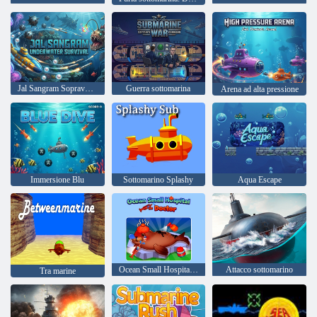
Jal Sangram Sopravvivenza subacquea
Guerra sottomarina
Arena ad alta pressione
Immersione Blu
Sottomarino Splashy
Aqua Escape
Ocean Small Hospital - Dottore
Attacco sottomarino
Tra marine