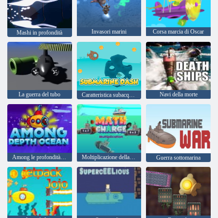
Invasori marini
Corsa marcia di Oscar
Mashi in profondità
La guerra del tubo
Navi della morte
Caratteristica subacquea
Among le profondità dell'oceano
Moltiplicazione della carica matematica
Guerra sottomarina