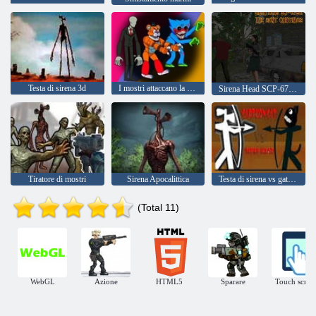
Testa di sirena 3d
I mostri attaccano la nostra squadra
Sirena Head SCP-6789: la caccia continua
Tiratore di mostri
Sirena Apocalittica
Testa di sirena vs gatto dei cartoni animati
(Total 11)
WebGL
Azione
HTML5
Sparare
Touch scree