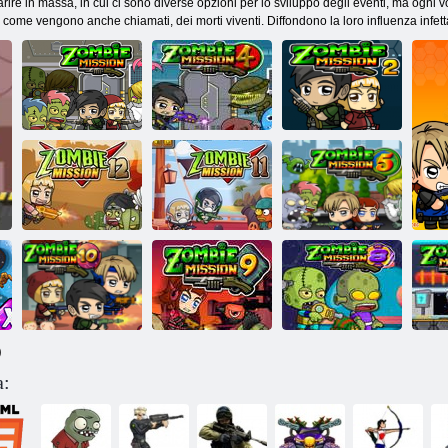
rire in massa, in cui ci sono diverse opzioni per lo sviluppo degli eventi, ma ogni
o come vengono anche chiamati, dei morti viventi. Diffondono la loro influenza infet
Missione zombi
Missione zombi
Missione zombi
1
4
2
Missione zombi
Missione zombi
Missione zombi
12
11
5
)
a:
Missione zombi
Missione zombi
Missione zombi
Mi
10
9
8