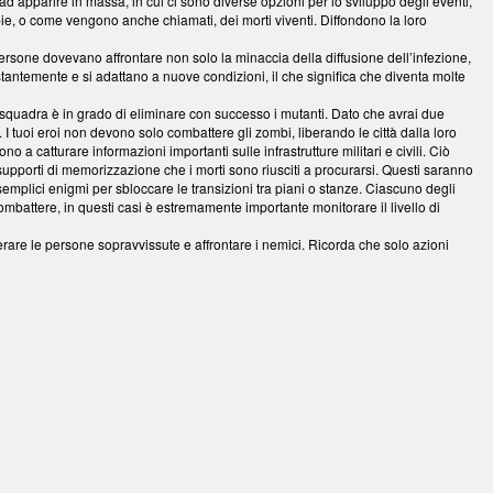
ad apparire in massa, in cui ci sono diverse opzioni per lo sviluppo degli eventi,
ie, o come vengono anche chiamati, dei morti viventi. Diffondono la loro
ersone dovevano affrontare non solo la minaccia della diffusione dell’infezione,
tantemente e si adattano a nuove condizioni, il che significa che diventa molte
loro squadra è in grado di eliminare con successo i mutanti. Dato che avrai due
. I tuoi eroi non devono solo combattere gli zombi, liberando le città dalla loro
a catturare informazioni importanti sulle infrastrutture militari e civili. Ciò
 supporti di memorizzazione che i morti sono riusciti a procurarsi. Questi saranno
e semplici enigmi per sbloccare le transizioni tra piani o stanze. Ciascuno degli
ombattere, in questi casi è estremamente importante monitorare il livello di
erare le persone sopravvissute e affrontare i nemici. Ricorda che solo azioni