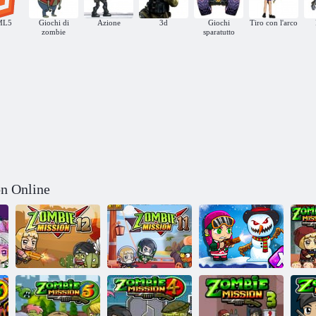
ML5
Giochi di
Azione
3d
Giochi
Tiro con l'arco
zombie
sparatutto
n Online
Missione zombi
Missione zombi
Missione zombi
Mi