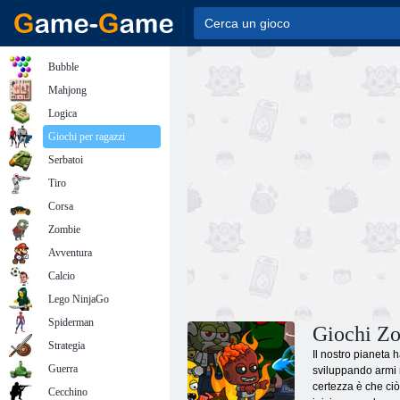
Bubble
Mahjong
Logica
Giochi per ragazzi
Serbatoi
Tiro
Corsa
Zombie
Avventura
Calcio
Lego NinjaGo
Spiderman
Giochi Zo
Strategia
Il nostro pianeta 
Guerra
sviluppando armi n
certezza è che ciò
Cecchino