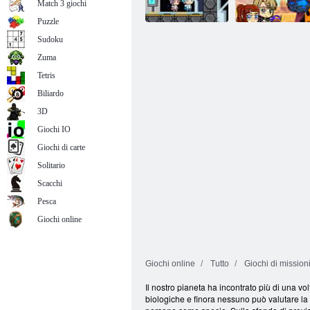
Match 3 giochi
zombi
13
Puzzle
Sudoku
Zuma
Missione zombi
Missione zombi
7
6
Tetris
Biliardo
3D
Giochi IO
Giochi di carte
Solitario
Scacchi
Pesca
Giochi online
Giochi online
Tutto
Giochi di mission
Il nostro pianeta ha incontrato più di una vo
biologiche e finora nessuno può valutare la 