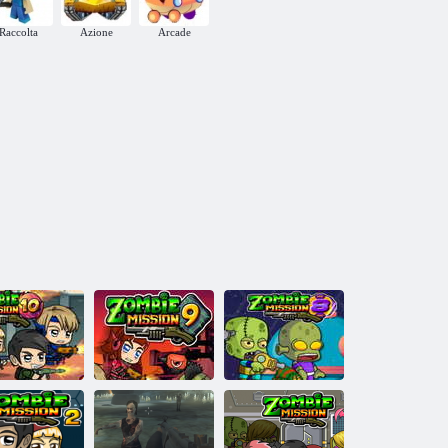
Raccolta
Azione
Arcade
ssione zombi
Missione zombi
Missione zombi