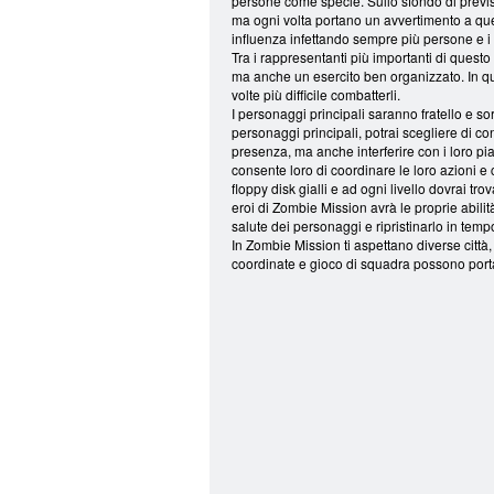
persone come specie. Sullo sfondo di previsio
ma ogni volta portano un avvertimento a que
influenza infettando sempre più persone e i 
Tra i rappresentanti più importanti di quest
ma anche un esercito ben organizzato. In que
volte più difficile combatterli.
I personaggi principali saranno fratello e sor
personaggi principali, potrai scegliere di con
presenza, ma anche interferire con i loro pia
consente loro di coordinare le loro azioni e 
floppy disk gialli e ad ogni livello dovrai tr
eroi di Zombie Mission avrà le proprie abilit
salute dei personaggi e ripristinarlo in tempo
In Zombie Mission ti aspettano diverse città
coordinate e gioco di squadra possono portar