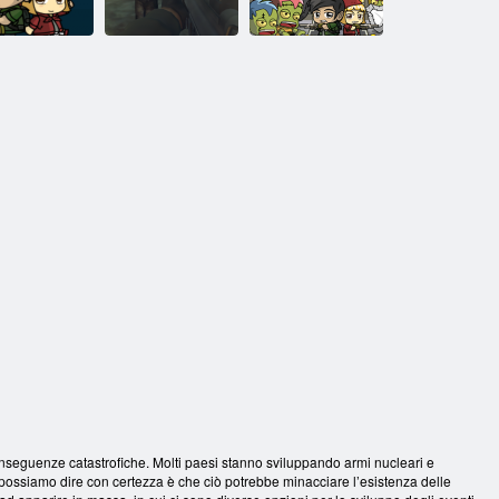
10
9
8
ssione zombi
Missione zombi
2
Missione zombi
1
o conseguenze catastrofiche. Molti paesi stanno sviluppando armi nucleari e
e possiamo dire con certezza è che ciò potrebbe minacciare l’esistenza delle