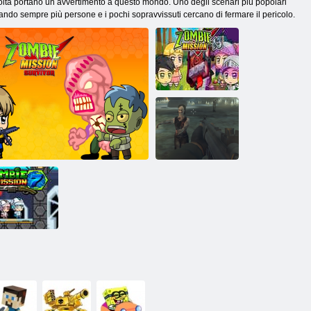
 volta portano un avvertimento a questo mondo. Uno degli scenari più popolari
tando sempre più persone e i pochi sopravvissuti cercano di fermare il pericolo.
Missione zombi
13
Missione zombi
ssione zombi
Sopravvissuto alla missione zombi
7