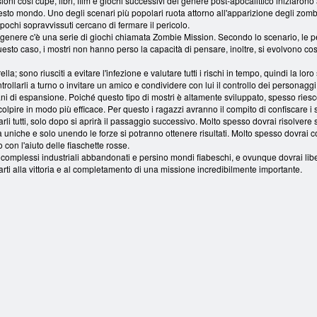
ni così cupe, libri, film e giochi successivi del genere post-apocalittico iniziarono 
sto mondo. Uno degli scenari più popolari ruota attorno all'apparizione degli zomb
pochi sopravvissuti cercano di fermare il pericolo.
o genere c'è una serie di giochi chiamata Zombie Mission. Secondo lo scenario, le p
sto caso, i mostri non hanno perso la capacità di pensare, inoltre, si evolvono cos
ella; sono riusciti a evitare l'infezione e valutare tutti i rischi in tempo, quindi la 
trollarli a turno o invitare un amico e condividere con lui il controllo dei personaggi
ni di espansione. Poiché questo tipo di mostri è altamente sviluppato, spesso riescono 
colpire in modo più efficace. Per questo i ragazzi avranno il compito di confiscare i
ovarli tutti, solo dopo si aprirà il passaggio successivo. Molto spesso dovrai risolver
à uniche e solo unendo le forze si potranno ottenere risultati. Molto spesso dovrai c
 con l'aiuto delle fiaschette rosse.
, complessi industriali abbandonati e persino mondi fiabeschi, e ovunque dovrai lib
ti alla vittoria e al completamento di una missione incredibilmente importante.