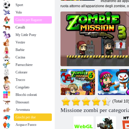
iniziarono ad appa
Sport
ruota attorno all'apparizione degli zombie, 
Volo
Giochi per Ragazze
Cavalli
My Little Pony
Vestire
Barbie
Cucina
Parrucchiere
Colorare
Trucco
Congelato
Blocchi colorati
(Total 10
Dinosauri
Missione zombi per categori
Avventura
Missione zombi
Missione zombi
6
Missione zombi 3
x
Giochi per due
Acqua e Fuoco