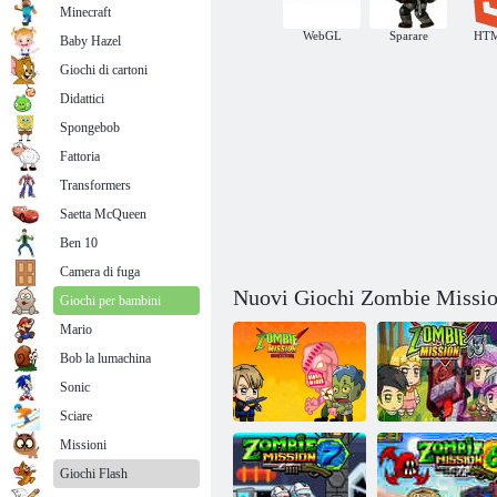
Minecraft
WebGL
Sparare
HT
Baby Hazel
Giochi di cartoni
Didattici
Spongebob
Fattoria
Transformers
Saetta McQueen
Ben 10
Camera di fuga
Nuovi Giochi Zombie Missio
Giochi per bambini
Mario
Bob la lumachina
Sonic
Sciare
Missioni
Sopravvissuto
Giochi Flash
alla missione
Missione zombi