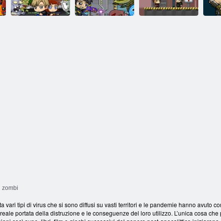
12
11
x
Missione zombi
Missione zombi
Missione zombi
Mi
5
4
3
i zombi
lta vari tipi di virus che si sono diffusi su vasti territori e le pandemie hanno avut
reale portata della distruzione e le conseguenze del loro utilizzo. L’unica cosa ch