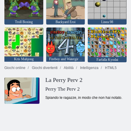
Troll Boxing
Backyard Eroi
Linea 98
Kris Mahjong
Fireboy and Watergirl 4: Tempio di Cristallo
Farfalla Kyodai
Giochi online
Giochi divertenti
Abilità
Intelligenza
HTML5
La Perry Perv 2
Perry The Perv 2
Spiando le ragazze, in modo che non hai notato.