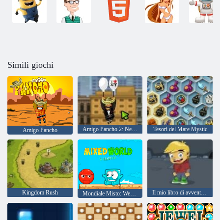
Simili giochi
Amigo Pancho 2: New York Party
Tesori del Mare Mystic
Amigo Pancho
Kingdom Rush
Il mio libro di avventura 2
Mondiale Misto: Weekend