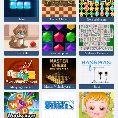
Tetra
Dama: Classic
Gem sabbiatura
Kitty Bolle
Jewel scoppio
Mahjong Deluxe 2
Master Multiplayer di scacchi
Boia
Mahjong Connect