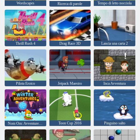
Wordscapes
Tempo di letto nocciola
Ricerca di parole
Thrill Rush 4
Drag Race 3D
Lancia una carta 2
Pilota Eroico
Jetpack Maestro
Inca Avventura
Toon Cup 2016
Pinguino salto
Nom Om: Avventure invernali