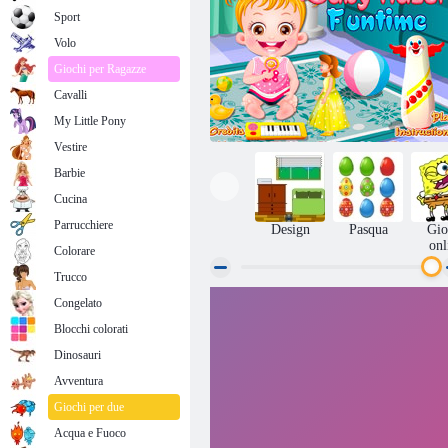
Sport
Volo
Giochi per Ragazze
Cavalli
My Little Pony
Vestire
Barbie
Cucina
Parrucchiere
Design
Pasqua
Gio
onl
Colorare
Trucco
Congelato
Baby Hazel Fun Time
Blocchi colorati
Dinosauri
Avventura
Giochi per due
Acqua e Fuoco