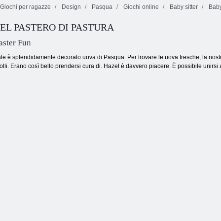
Giochi per ragazze
Design
Pasqua
Giochi online
Baby sitter
Baby
Baby Hazel
Giornata del
EL PASTERO DI PASTURA
Baby Hazel
ballerina di
Baby Hazel
Summer Fun
danza
Terra
aster Fun
pale è splendidamente decorato uova di Pasqua. Per trovare le uova fresche, la nostra
olli. Erano così bello prendersi cura di. Hazel è davvero piacere. È possibile unirsi a