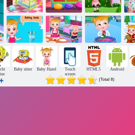
Baby Hazel
tempo di
Baby Hazel
Baby Nocciola
spazzolamento
impara Forme
in età prescolare
Baby Nocciola:
Baby Hazel
una giornata
Science Fair
nella scuola
Baby Hazel:
Play
materna
Veterinario
chi
Baby sitter
Baby Hazel
Touch
HTML5
Android
ine
screen
(Total 8)