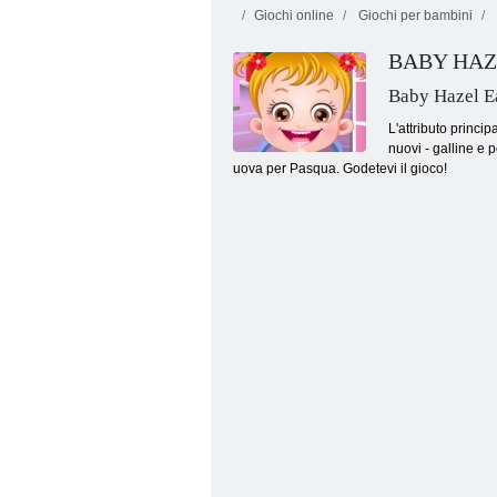
Giochi online
Giochi per bambini
BABY HAZ
Baby Hazel E
L'attributo princi
nuovi - galline e p
uova per Pasqua. Godetevi il gioco!
Salvataggio di un coniglio affamato