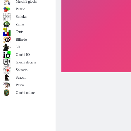
Match 3 giochi
Puzzle
Sudoku
Zuma
Tetris
Biliardo
3D
Giochi IO
Giochi di carte
Solitario
Scacchi
Pesca
Giochi online