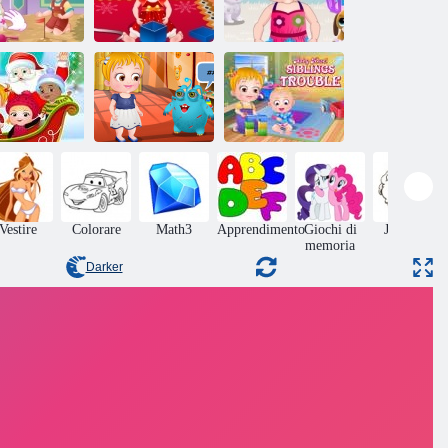
Baby Hazel
Baby Hazel
Baby Hazel
Ghodfish
Christmas Time
tempo di pulizia
Baby Hazel
Sorpresa di
Baby Hazel
Baby Hazel:
Natale
Alien amico
guai ai fratelli
Vestire
Colorare
Math3
Apprendimento
Giochi di
Jumping
memoria
Darker