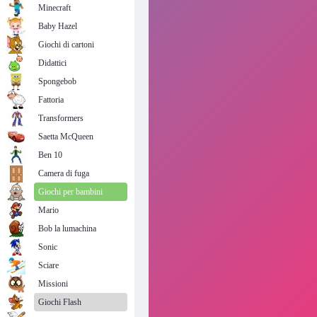
Minecraft
Baby Hazel
Giochi di cartoni
Didattici
Spongebob
Fattoria
Transformers
Saetta McQueen
Ben 10
Camera di fuga
Giochi per bambini
Mario
Bob la lumachina
Sonic
Sciare
Missioni
Giochi Flash