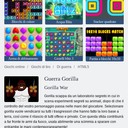
Blocchi di colore
Stacker quadrato
Acqua Blitz
Arena di abbinamento
Gioielli blitz 3
Partita a blocchi 10x10
Giochi online
Giochi di tiro
Di guerra
HTML5
Guerra Gorilla
Gorilla War
Gorilla scappa da un laboratorio segreto in cui in
scena esperimenti segreti su animali, dopo di che il
controllo del vostro personaggio passa nelle mani del giocatore. Selezionare
gorilla vuole vendicarsi su tutti i trasgressori che hanno fatto la loro base a
terra, così come il rilascio di tutti offeso e privato. Con questa sfida contribuirà
a far fronte le armi da fuoco, usata abilmente una scimmia a sparare con
entrambe le mani contemporaneamente!