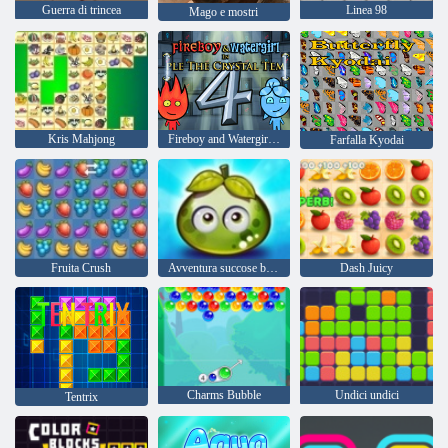
Guerra di trincea
Linea 98
Mago e mostri
Kris Mahjong
Fireboy and Watergirl 4: Tempio di Cristallo
Farfalla Kyodai
Fruita Crush
Avventura succose bacche
Dash Juicy
Charms Bubble
Undici undici
Tentrix