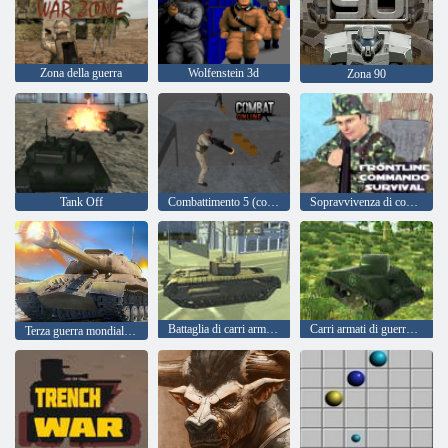
Zona della guerra
Wolfenstein 3d
Zona 90
Tank Off
Combattimento 5 (combattimento online)
Sopravvivenza di comando in prima linea
Battaglia di carri armati della terza guerra mondiale
Carri armati di guerra 2022
Terza guerra mondiale 2022