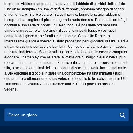
in questo. Abbiamo un percorso attraverso il labirinto di corridoi dell'edificio.
Che viene riempito con una varietà di trappole, abbiamo bisogno di sapere
di non entrare in loro e volare in tutto il partito. Lungo la strada, abbiamo
bisogno di raccogliere il piccolo e grande ruota dentata. Per loro ci fornirà gli
occhiali e una serie di bonus utili. Per i bonus è possibile ottenere una
varietà di guadagno temporanea, il tipo di campo di forza, e così via. Il
controllo del gioco viene fornito con il mouse. Gioco Ufo Run è un
interessante grafica e sonoro. È stato progettato per i giocatori di tutte le età e
sarà interessante per adulti e bambini.. Coinvolgente gameplay non lascerà
nessuno indifferente. Scarica sul tuo tablet, telefono touchscreen o computer
e godere il gameplay, che allieterà le vostre ore di svago. Se si vuole si può
giocare direttamente su Internet. È sufficiente completare la registrazione sul
sito, o accedi a qualsiasi dei tuoi account di social network. Invita i tuoi amici
a Ufo eseguire il gioco e iniziare una competizione tra una miniatura fuori
che prenderà ulteriormente o più veloce il gioco. Tutte le realizzazioni in Ufo
Run verranno visualizzati nel tuo account e di tutti i giocatori possono
vederle.