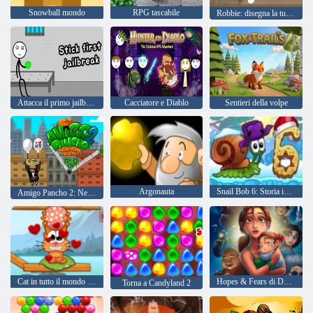
Snowball mondo
RPG tascabile
Robbie: disegna la tua spada
Attacca il primo jailbreak
Cacciatore e Diablo
Sentieri della volpe
Argonauta
Snail Bob 6: Storia invernale
Amigo Pancho 2: New York Party
Cat in tutto il mondo - Alpine Lakes
Hopes & Fears di Delicious Emily
Torna a Candyland 2