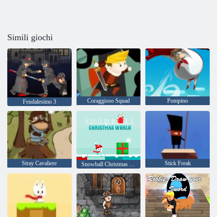
Simili giochi
Coraggioso Squad
Pompino
Feudalesimo 3
Stray Cavaliere
Stick Freak
Snowball Christmas World