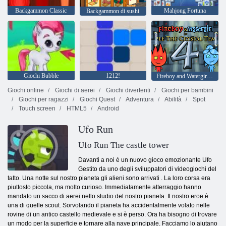
Backgammon Classic
Mahjong Fortuna
Backgammon di sushi
Giochi Bubble
1212!
Fireboy and Watergirl 4: Tempio di Cristallo
Giochi online
Giochi di aerei
Giochi divertenti
Giochi per bambini
Giochi per ragazzi
Giochi Quest
Adventura
Abilità
Spot
Touch screen
HTML5
Android
Ufo Run
Ufo Run The castle tower
Davanti a noi è un nuovo gioco emozionante Ufo
Gestito da uno degli sviluppatori di videogiochi del
tatto. Una notte sul nostro pianeta gli alieni sono arrivati ​​. La loro corsa era
piuttosto piccola, ma molto curioso. Immediatamente atterraggio hanno
mandato un sacco di aerei nello studio del nostro pianeta. Il nostro eroe è
una di quelle scout. Sorvolando il pianeta ha accidentalmente volato nelle
rovine di un antico castello medievale e si è perso. Ora ha bisogno di trovare
un modo per la superficie e tornare alla nave principale. Facciamo lo aiutano