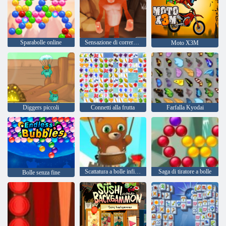
Sparabolle online
Sensazione di correre di yeti
Moto X3M
Diggers piccoli
Connetti alla frutta
Farfalla Kyodai
Scattatura a bolle infinita
Saga di tiratore a bolle
Bolle senza fine