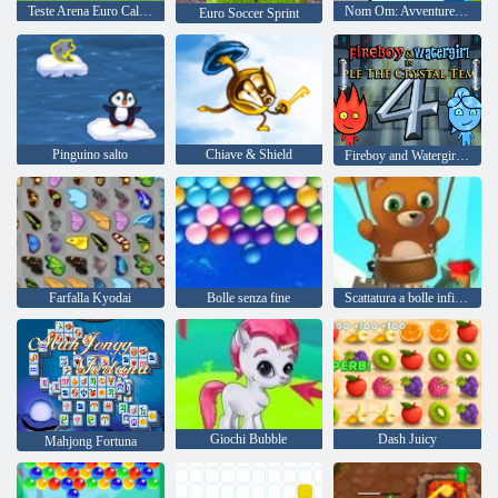
Teste Arena Euro Calcio
Nom Om: Avventure invernali
Euro Soccer Sprint
Pinguino salto
Chiave & Shield
Fireboy and Watergirl 4: Tempio di Cristallo
Farfalla Kyodai
Bolle senza fine
Scattatura a bolle infinita
Giochi Bubble
Dash Juicy
Mahjong Fortuna