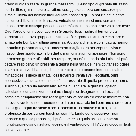
grado di organizzare un grande massacro. Questo tipo di granata utilizzato
per la difesa, ma il nostro carattere coraggioso utilizza con successo per il
fumo e l'inizio del nemico fuori dai loro nascondigli. La notizia delle gesta
dell'eroe diffusa in tutto lo spazio virtuale ed i nemici stanno cercando di
nascondere in anticipo per conoscere ciò che un combattente va a loro teste.
Oggi l'eroe di un nuovo lavoro in Grenade Toss - pulire il territorio dai
terroristi. Un nuovo gruppo, nessuno sarà in grado di far fronte con loro e
amatoriale bomba - l'ultima speranza. Aiutalo a che fare con i cattivi, hanno
appuntato passamontagna - maschera maglia nera per coprire il viso e
nascondere spudorato in fori dietro muri di mattoni di spessore. Non sono
nemmeno granate affidabili per rompere, ma c'è un modo più furbo - si può
gettare l'esplosivo un presente a destra nella tana del nemico, far esplodere
in aria e solleva il bandito, che ha concepito le persone innocenti male e
minacciose. Il gioco granata Toss troverete trenta livelli eccitanti, ogni
successivo complicato e molto più interessante di quella precedente, non ci
si annoia, e ritenuto necessario. Prima di lanciare la granata, opzioni
calcolate e con attenzione puntare i luoghi, si disegnare una freccia, il
completo riempimento suo rosso granato volare via ed essere interrotto non
è dove si vuole, e non raggiungerlo. La più accurata tiri liberi, più è probabile
che si guadagna tre stelle d'oro. Controlla il tuo mouse o il dito, se si
preferisce dispositivi con touch screen. Parlando del dispositivo - non
pensare a questo proposito, si può giocare su qualsiasi con la stessa
riproduzione ottimo risultato, questo è il vantaggio di HTML5 su gioco in flash
convenzionale.