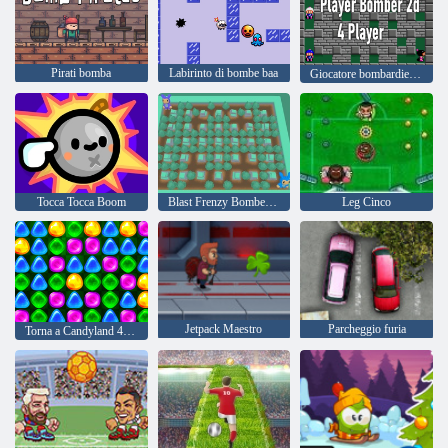
Pirati bomba
Labirinto di bombe baa
Giocatore bombardiere 2d 4 giocatore
Tocca Tocca Boom
Blast Frenzy Bomber Clash
Leg Cinco
Jetpack Maestro
Parcheggio furia
Torna a Candyland 4: Lollipop Garden