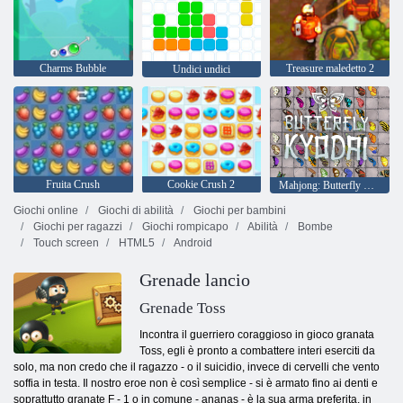
Charms Bubble
Treasure maledetto 2
Undici undici
Fruita Crush
Cookie Crush 2
Mahjong: Butterfly Kyodai HD
Giochi online
Giochi di abilità
Giochi per bambini
Giochi per ragazzi
Giochi rompicapo
Abilità
Bombe
Touch screen
HTML5
Android
Grenade lancio
Grenade Toss
Incontra il guerriero coraggioso in gioco granata
Toss, egli è pronto a combattere interi eserciti da
solo, ma non credo che il ragazzo - o il suicidio, invece di cervelli che vento
soffia in testa. Il nostro eroe non è così semplice - si è armato fino ai denti e
soprattutto granate F - 1 o in comune - ananas - è la sua arma preferita, in