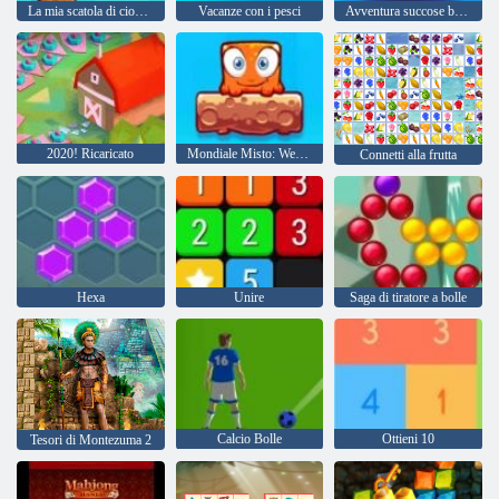
La mia scatola di cioccolatini
Vacanze con i pesci
Avventura succose bacche
2020! Ricaricato
Mondiale Misto: Weekend
Connetti alla frutta
Hexa
Unire
Saga di tiratore a bolle
Calcio Bolle
Ottieni 10
Tesori di Montezuma 2