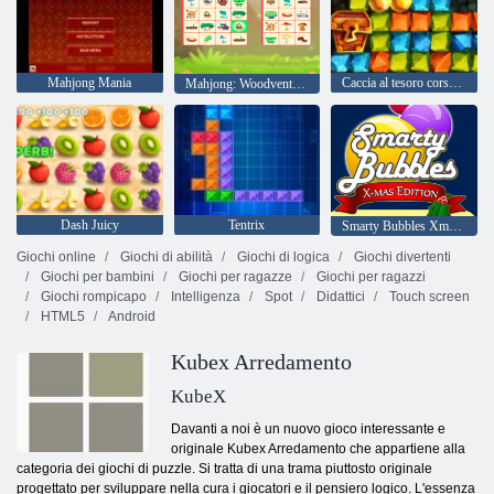
Mahjong Mania
Caccia al tesoro corsa all'oro
Mahjong: Woodventure connect
Dash Juicy
Tentrix
Smarty Bubbles Xmas Edition
Giochi online
Giochi di abilità
Giochi di logica
Giochi divertenti
Giochi per bambini
Giochi per ragazze
Giochi per ragazzi
Giochi rompicapo
Intelligenza
Spot
Didattici
Touch screen
HTML5
Android
Kubex Arredamento
KubeX
Davanti a noi è un nuovo gioco interessante e
originale Kubex Arredamento che appartiene alla
categoria dei giochi di puzzle. Si tratta di una trama piuttosto originale
progettato per sviluppare nella cura i giocatori e il pensiero logico. L'essenza