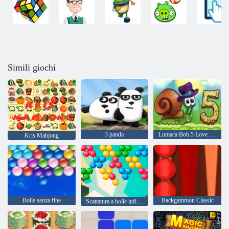
Simili giochi
3 panda
Lumaca Bob 5 Love Story
Kris Mahjong
Bolle senza fine
Backgammon Classic
Scattatura a bolle infinita