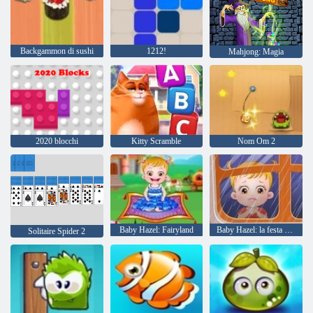
Backgammon di sushi
1212!
Mahjong: Magia
2020 blocchi
Kitty Scramble
Nom Om 2
Baby Hazel: Fairyland
Baby Hazel: la festa del papà
Solitaire Spider 2