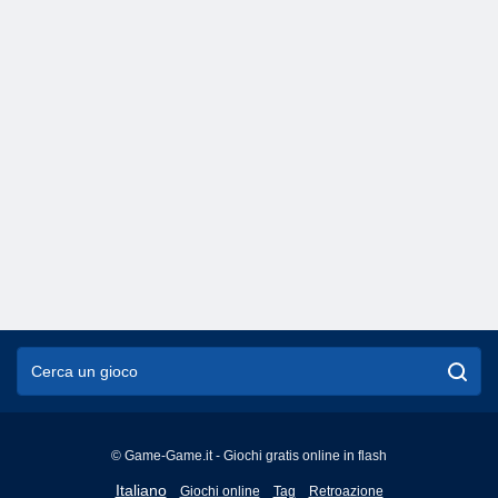
© Game-Game.it - Giochi gratis online in flash
English
Italiano
Giochi online
Tag
Retroazione