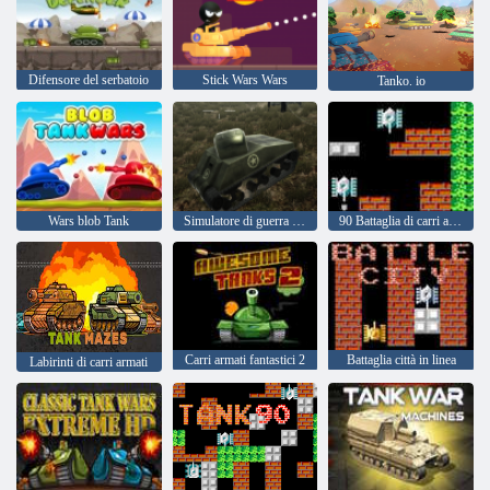
Difensore del serbatoio
Stick Wars Wars
Tanko. io
Wars blob Tank
Simulatore di guerra di carri armati
90 Battaglia di carri armati
Carri armati fantastici 2
Battaglia città in linea
Labirinti di carri armati