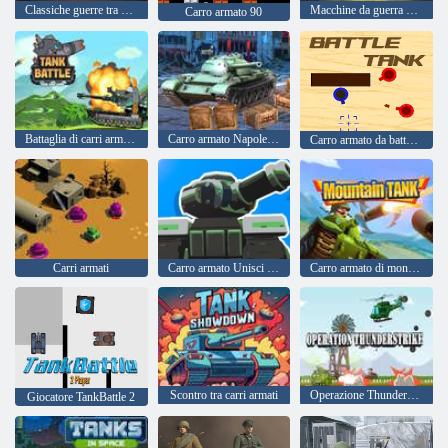
Classiche guerre tra carri armati Extreme HD
Macchine da guerra corazzate
Carro armato 90
Battaglia di carri armati Guerra di carri armati
Carro armato Napoleone
Carro armato da battaglia
Carri armati
Carro armato Unisci reale
Carro armato di montagna
Scontro tra carri armati
Operazione Thunderstrike
Giocatore TankBattle 2