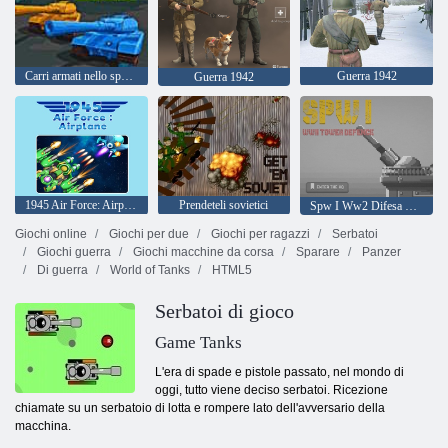
Carri armati nello spazio
Guerra 1942
Guerra 1942
1945 Air Force: Airplane
Prendeteli sovietici
Spw I Ww2 Difesa della torre
Giochi online
Giochi per due
Giochi per ragazzi
Serbatoi
Giochi guerra
Giochi macchine da corsa
Sparare
Panzer
Di guerra
World of Tanks
HTML5
Serbatoi di gioco
Game Tanks
L'era di spade e pistole passato, nel mondo di
oggi, tutto viene deciso serbatoi. Ricezione
chiamate su un serbatoio di lotta e rompere lato dell'avversario della
macchina.