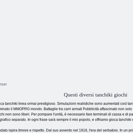
armati
SERBATOIO 2
Sahara Invasion
de
anzer
Questi diversi tanchiki giochi
ca tanchiki linea ormai prestigioso. Simulazioni realistiche sono aumentati così t
inato il MMOPRG mondo. Battaglie tra carri armati Pubblicità affascinato non solo la va
chi non sono liberi. Per pompare l'unità, è necessario fare terminali di cassa e di pa
grafico separato. In ogni frase sarà sempre il mio popolo, e offriamo gioca tanchiki 
ndato ispira timore e rispetto. Dal suo avvento nel 1916, l'era del serbatoio. In un