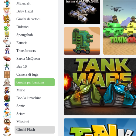
Minecraft
Baby Hazel
Giochi di cartoni
Didattici
Spongebob
Battaglia infinita
Fattoria
di carri armati
Difensore del serbatoio
Transformers
Saetta McQueen
Ben 10
Maestro di carri
Camera di fuga
armati
Giochi per bambini
Mario
Bob la lumachina
Sonic
Gioco di c
Sciare
Missioni
Giochi Flash