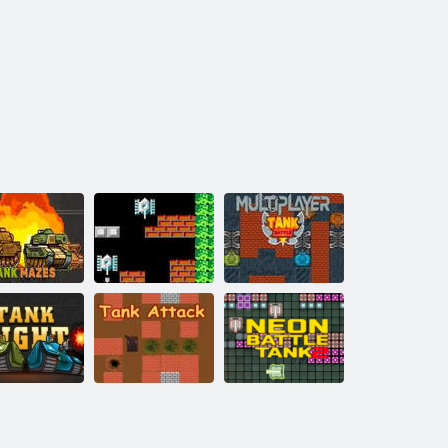
Battaglia di carri
irinti di carri
90 Battaglia di
armati
armati
carri armati
multiplayer
mbattimento
Attacco del
Neon Battle