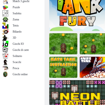
Match 3 giochi
Puzzle
Sudoku
Zuma
Guerre del carro armato
Tetris
Biliardo
3D
Giochi IO
Giochi di carte
Solitario
Scacchi
Arrotondamento
Pesca
del serbatoio
Math Tank Odd-
matematico
Fury del carro armato
Even
Giochi online
Sottrazione
matematica del
Carri armati a
carro armato
coltelli