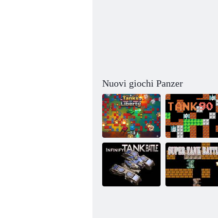
Nuovi giochi Panzer
Carri armati
della libertà
Carro armato 90
Battaglia di
Battaglia infinita
super carri