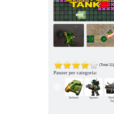
La battaglia della
(Total 11
morte strada
Neon Battle Tank 2
Serbatoi e torri
Panzer per categoria:
Serbatoi
Sparare
Worl
Ta