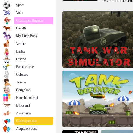
vi aiuterà ad aume
Sport
Volo
Giochi per Ragazze
Cavalli
My Little Pony
Vestire
Barbie
Cucina
Parrucchiere
Colorare
Trucco
Congelato
Blocchi colorati
Dinosauri
Avventura
Simulatore di guerra di carri armati
Giochi per due
Acqua e Fuoco