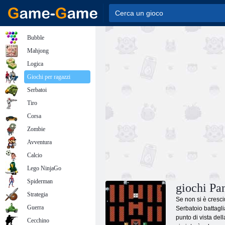
Bubble
Mahjong
Logica
Giochi per ragazzi
Serbatoi
Tiro
Corsa
Zombie
Avventura
Calcio
Lego NinjaGo
Spiderman
giochi Pa
Strategia
Se non si è cresciu
Guerra
Serbatoio battagli
punto di vista del
Cecchino