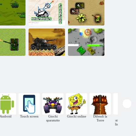
Battaglia di
super carri
armati
SERBATOIO 2
Comando e
La guerra su
L'operazione in
difendere
carta
pustnyne
Tank 2008: Final
tallo Arena 3
Serbatoio Turbo
Assault
Android
Touch screen
Giochi
Giochi online
Difendi la
Giochi
sparatutto
Torre
strategia on-
line Browser