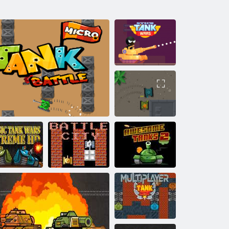
Stick Wars Wars
Arena del
serbatoio
ssiche guerre
a carri armati
Battaglia città in
Carri armati
xtreme HD
Battaglia di micro serbatoio
linea
fantastici 2