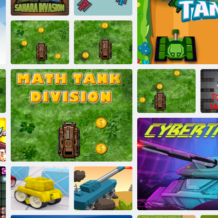
volo
le piastrelle
Serbatoio di battaglia
Tanksio. online
Ser
Sahara Invasion
Tank Pixel
Algebra del
Confronto del
carro armato di
serbatoio
matematica
matematico
Moltiplicazione
del serbatoio
matematico
Tank Assault