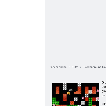
di carri armati
armati
Giochi online
Tutto
Giochi on-line P
Gio
dom
gio
un 
bli