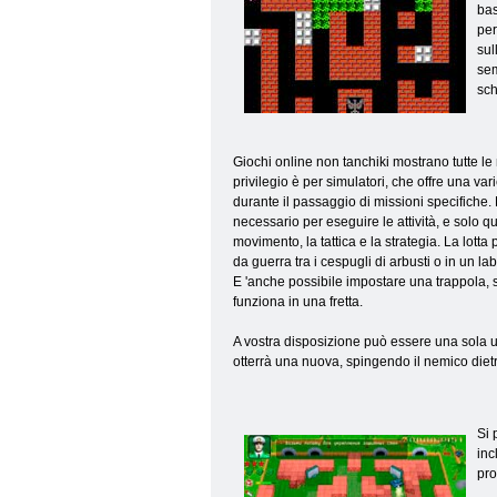
bas
per
sul
sem
sch
Giochi online non tanchiki mostrano tutte l
privilegio è per simulatori, che offre una v
durante il passaggio di missioni specifiche. E
necessario per eseguire le attività, e solo q
movimento, la tattica e la strategia. La lott
da guerra tra i cespugli di arbusti o in un la
E 'anche possibile impostare una trappola, s
funziona in una fretta.
A vostra disposizione può essere una sola un
otterrà una nuova, spingendo il nemico dietr
Si 
inc
pro