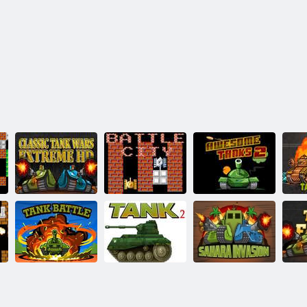
Classiche guerre
tra carri armati
Battaglia città in
Carri armati
Lab
Extreme HD
linea
fantastici 2
Battaglia di carri
Co