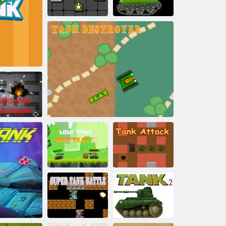
batoi di Nano
Carri armati
Neon Battle Tank
Serbatoio uno
Tanks War
Multiplayer
Mini Tank Battle
Attacco del
2
Distruttori di carro armato
serbatoio