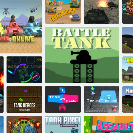
90 Battaglia di
carri armati
Squadra dei carri
armati
Carro armato 90
Tank Off
Bat
Arena del
S
arri armati: online
serbatoio al neon
Heroes del
serbatoio:
combattimento o
Serbatoio contro