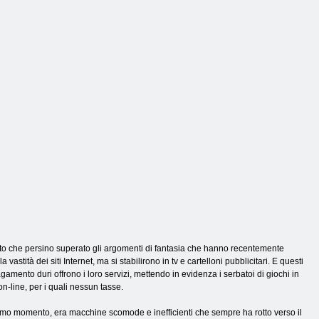
l carro armato
serbatoio
Tank 2
anto che persino superato gli argomenti di fantasia che hanno recentemente
stità dei siti Internet, ma si stabilirono in tv e cartelloni pubblicitari. E questi
gamento duri offrono i loro servizi, mettendo in evidenza i serbatoi di giochi in
on-line, per i quali nessun tasse.
 primo momento, era macchine scomode e inefficienti che sempre ha rotto verso il