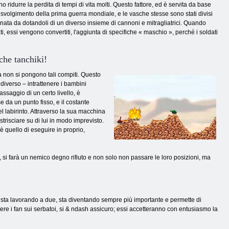
ridurre la perdita di tempi di vita molti. Questo fattore, ed è servita da base
 lo svolgimento della prima guerra mondiale, e le vasche stesse sono stati divisi
onata da dotandoli di un diverso insieme di cannoni e mitragliatrici. Quando
i, essi vengono convertiti, l'aggiunta di specifiche « maschio », perché i soldati
che tanchiki!
a non si pongono tali compiti. Questo
diverso – intrattenere i bambini
assaggio di un certo livello, è
e da un punto fisso, e il costante
el labirinto. Attraverso la sua macchina
strisciare su di lui in modo imprevisto.
 quello di eseguire in proprio,
 si farà un nemico degno rifiuto e non solo non passare le loro posizioni, ma
era sta lavorando a due, sta diventando sempre più importante e permette di
ere i fan sui serbatoi, si & ndash assicuro; essi accetteranno con entusiasmo la