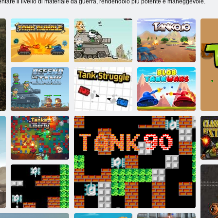
ntare il livello di materiale da guerra, rendendolo più potente e maneggevole.
Rombo del carro
armato
Animal metallo
Tanko. io
Difendi il carro
Serbatoio
armato
Struggle
Wars blob Tank
Cla
Carri armati
tr
della libertà
E