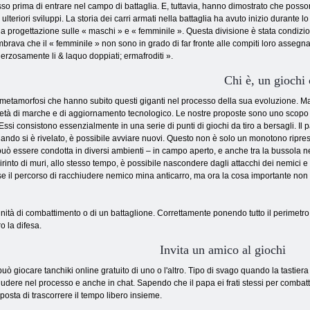
so prima di entrare nel campo di battaglia. E, tuttavia, hanno dimostrato che possono 
 ulteriori sviluppi. La storia dei carri armati nella battaglia ha avuto inizio durante
la progettazione sulle « maschi » e « femminile ». Questa divisione è stata condizi
brava che il « femminile » non sono in grado di far fronte alle compiti loro assegnat
erzosamente li & laquo doppiati; ermafroditi ».
Chi è, un giochi 
e metamorfosi che hanno subito questi giganti nel processo della sua evoluzione. M
arietà di marche e di aggiornamento tecnologico. Le nostre proposte sono uno scopo 
ssi consistono essenzialmente in una serie di punti di giochi da tiro a bersagli. Il p
uando si è rivelato, è possibile avviare nuovi. Questo non è solo un monotono ripres
a può essere condotta in diversi ambienti – in campo aperto, e anche tra la bussola n
birinto di muri, allo stesso tempo, è possibile nascondere dagli attacchi dei nemici e 
e il percorso di racchiudere nemico mina anticarro, ma ora la cosa importante non è
ità di combattimento o di un battaglione. Correttamente ponendo tutto il perimetro,
o la difesa.
Invita un amico al giochi
può giocare tanchiki online gratuito di uno o l'altro. Tipo di svago quando la tasti
ludere nel processo e anche in chat. Sapendo che il papa ei frati stessi per combatt
posta di trascorrere il tempo libero insieme.