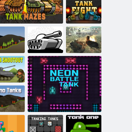
Battaglia di carri
armati
multiplayer
Combattimento
del carro armato
Forze di carro
taglia di Mini
Problemi con il
armato:
Tank
Labirinti di carri armati
serbatoio
sopravvivenza
paratutto del
serbatoio