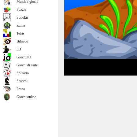
Match 3 giochi
Puzzle
Sudoku
Zuma
Tetris
Biliardo
3D
Giochi IO
Giochi di carte
Solitario
Scacchi
Pesca
Giochi online