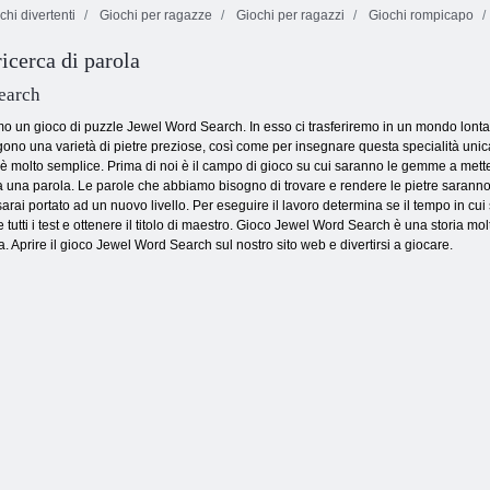
hi divertenti
Giochi per ragazze
Giochi per ragazzi
Giochi rompicapo
Fireboy and
Watergirl 4:
ricerca di parola
Backgammon
Tempio di
Classic
Kris Mahjong
Cristallo
earch
o un gioco di puzzle Jewel Word Search. In esso ci trasferiremo in un mondo lontano 
ono una varietà di pietre preziose, così come per insegnare questa specialità unica c
 molto semplice. Prima di noi è il campo di gioco su cui saranno le gemme a mettere
 a una parola. Le parole che abbiamo bisogno di trovare e rendere le pietre sarann
e sarai portato ad un nuovo livello. Per eseguire il lavoro determina se il tempo in cui
tutti i test e ottenere il titolo di maestro. Gioco Jewel Word Search è una storia molt
za. Aprire il gioco Jewel Word Search sul nostro sito web e divertirsi a giocare.