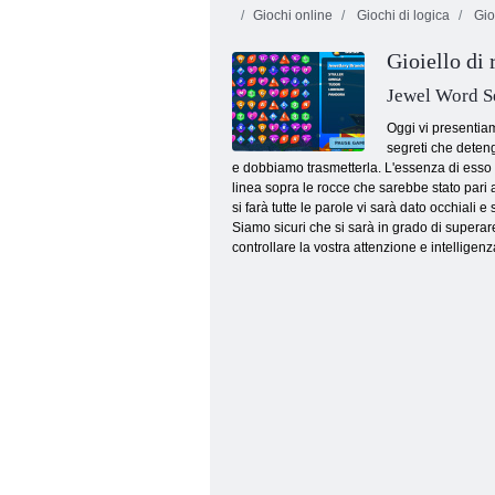
Giochi online
Giochi di logica
Gioc
Gioiello di 
Jewel Word S
Oggi vi presentiam
segreti che deteng
e dobbiamo trasmetterla. L'essenza di esso è
La mia scatola di cioccolatini
linea sopra le rocce che sarebbe stato pari
si farà tutte le parole vi sarà dato occhiali 
Siamo sicuri che si sarà in grado di superare 
controllare la vostra attenzione e intelligen