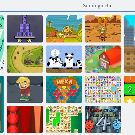
Simili giochi
Super Stacker 2
Adamo ed Eva
Amigo Pancho
3 panda in
Kingdom Rush
Giappone
2020! Ricaricato
Il mio libro di
Connetti alla
avventura 2
Hexa
frutta