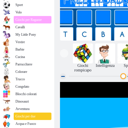
Sport
Volo
Giochi per Ragazze
Cavalli
My Little Pony
Vestire
Barbie
Cucina
Parrucchiere
Giochi
Intelligenza
Sp
rompicapo
Colorare
Trucco
Congelato
Parole libere
Blocchi colorati
Dinosauri
Avventura
Giochi per due
Acqua e Fuoco