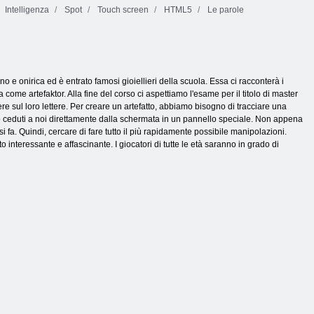
Intelligenza
Spot
Touch screen
HTML5
Le parole
e onirica ed è entrato famosi gioiellieri della scuola. Essa ci racconterà i
ome artefaktor. Alla fine del corso ci aspettiamo l'esame per il titolo di master
 sul loro lettere. Per creare un artefatto, abbiamo bisogno di tracciare una
o ceduti a noi direttamente dalla schermata in un pannello speciale. Non appena
 si fa. Quindi, cercare di fare tutto il più rapidamente possibile manipolazioni.
o interessante e affascinante. I giocatori di tutte le età saranno in grado di