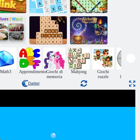
Parola in codice
Ricerca di parole
ink di parole
di Arkadium
di Halloween
Cercatori di
Alchimia: magia
ndizi 1 parola
parole
delle parole
Math3
Apprendimento
Giochi di
Mahjong
Giochi
Giochi
memoria
ruzzle
labirinto
Darker