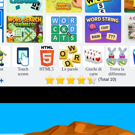
Cruciverba
Adesivi di
casual
parole!
Parola incrociata
L
Animali di
ricerca di parole
Pila di parole
String di parole
4 i
ot
Touch
HTML5
Le parole
Giochi di
Trova la
screen
carte
differenza
(Total 10)