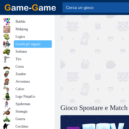
Bubble
Mahjong
Logica
Giochi per ragazzi
Serbatoi
Tiro
Corsa
Zombie
Avventura
Calcio
Lego NinjaGo
Spiderman
Gioco Spostare e Match
Strategia
Guerra
Cecchino