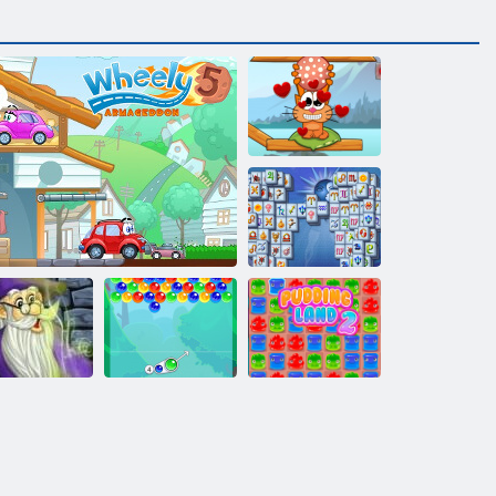
Cat in tutto il
mondo - Alpine
Lakes
Mahjong
Fortuna
Terra di budino
hjong: Magia
Wheely 5
Charms Bubble
2