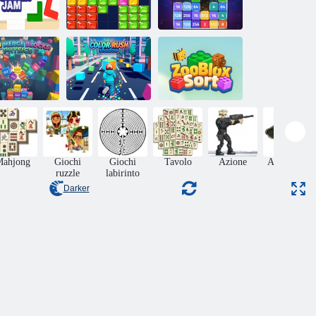
lock Builder
Puzzle gioiello
Blocco del
Jam
Block Blast
lancio 2048
2048 Unisci
locchi: fisica
Corsa al colore
ZooBlox Ordina
Mahjong
Giochi
Giochi
Tavolo
Azione
Adventura
ruzzle
labirinto
Darker