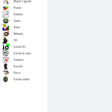
Match 3 giochi
Puzzle
Sudoku
Zuma
Tetris
Biliardo
3D
Giochi IO
Giochi di carte
Solitario
Scacchi
Pesca
Giochi online