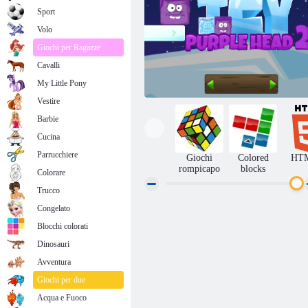
Sport
Volo
Giochi per Ragazze
Cavalli
My Little Pony
Vestire
Barbie
Cucina
Parrucchiere
Giochi
Colored
HT
rompicapo
blocks
Colorare
Trucco
Congelato
Testa viola ghiacciata 2
Blocchi colorati
Dinosauri
Avventura
Giochi per due
Acqua e Fuoco