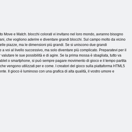
to Move e Match. blocchi colorati vi invitano nel loro mondo, avranno bisogno
ovani, che vogliono aderire e diventare grandi blocchi. Sul campo molto da vicino
 nelle piazze, ma le dimensioni più grandi. Se si uniscono due grandi
te a voi al livello successivo, ma solo diventare più complicato. Preparatevi per il
valutare le sue possibilità e di agire. Se la prima mossa è sbagliata, tutto va
, tablet o smartphone, si può sempre pagare movimento di gioco e il tempo partita
, che vengono utilizzati per e come. I creatori del gioco sulla piattaforma HTML5
e. Il gioco è luminoso con una grafica di alta qualità, il vostro umore e