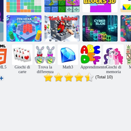
1010! Blocco
IMPACK
B
puzzle
Element Block
BLOCKS 3D
Ordinamento di
Scivolo
colori Zen Hexa
Blocco scultore
informatico
b
ML5
Giochi di
Trova la
Math3
Apprendimento
Giochi di
carte
differenza
memoria
(Total 10)