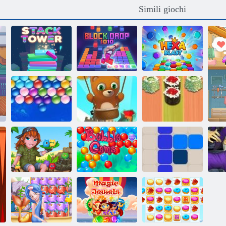
Simili giochi
Blocco Goccia
Esplosione
Torre della pila
1010
esagonale!
Scattatura a bolle
Backgammon di
Bolle senza fine
infinita
sushi
Isola tabby
Giochi Bubble
1212!
Ma