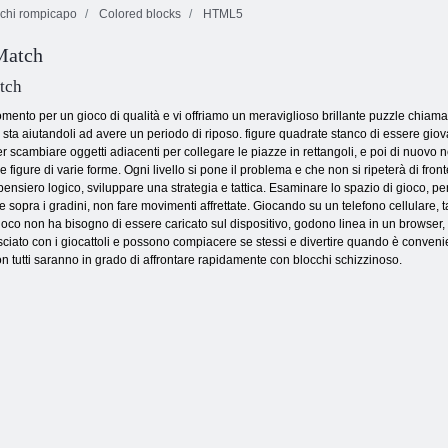
chi rompicapo
Colored blocks
HTML5
Match
Marinaio pop
Gioielli magici
Cookie Crush 2
tch
ento per un gioco di qualità e vi offriamo un meraviglioso brillante puzzle chiama
si sta aiutandoli ad avere un periodo di riposo. figure quadrate stanco di essere gi
er scambiare oggetti adiacenti per collegare le piazze in rettangoli, e poi di nuovo
 figure di varie forme. Ogni livello si pone il problema e che non si ripeterà di fron
nsiero logico, sviluppare una strategia e tattica. Esaminare lo spazio di gioco, per 
ate sopra i gradini, non fare movimenti affrettate. Giocando su un telefono cellulare
 gioco non ha bisogno di essere caricato sul dispositivo, godono linea in un browser
ciato con i giocattoli e possono compiacere se stessi e divertire quando è convenient
tutti saranno in grado di affrontare rapidamente con blocchi schizzinoso.