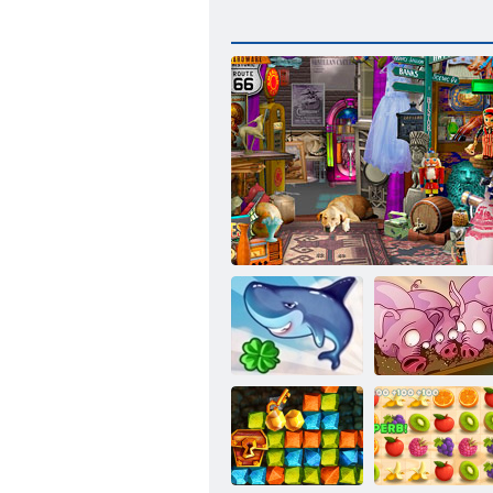
Run, Maiale,
Shark Volare
Piccolo negozio di tesori
Run