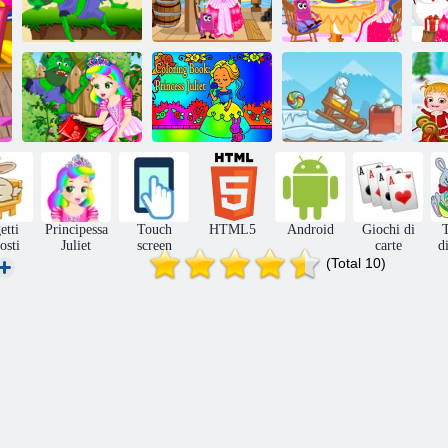
Principessa
Principessa
Avventure super
Giulietta e Amici
Juliet Secret
J
troll
Hide and Seek
Recipe
Principessa
Libro da
vergine giardino
colorare:
Find The Candy:
problemi
Princess Juliet
Inverno
etti
Principessa
Touch
HTML5
Android
Giochi di
T
osti
Juliet
screen
carte
d
(Total 10)