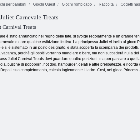
chi per bambini
Giochi Quest
Giochi rompicapo
Raccolta
Oggetti nas
Juliet Carnevale Treats
t Carnival Treats
le è stato annunciato nel regno delle fate, si svolge regolarmente e un grande tend
rnevale e dare qualche esibizione festiva. La principessa Juliet vi invita al gioco P
o e si è sistemato in un posto designato, è stata scoperta la scomparsa dei prodotti. 
vacanza, perché gli ospiti vorranno mangiare o bere, ma non succederà nulla del ge
ncess Juliet Carnival Treats devi guardare quattro posizioni, ma per passare a quel
a cola, bustine di popoporn, hot dog, hamburger, gelati e altre prelibatezze, e ricorda
ca. Dopo il suo completamento, calcola logicamente il ladro. Così, nel gioco Princess 