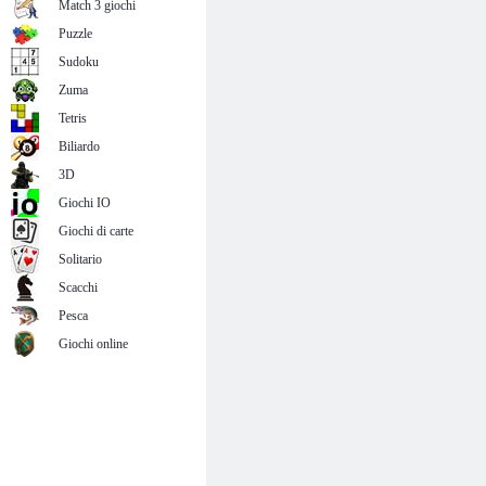
Match 3 giochi
Puzzle
Sudoku
Zuma
Tetris
Biliardo
3D
Giochi IO
Giochi di carte
Solitario
Scacchi
Pesca
Giochi online