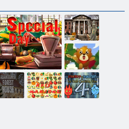
Università
abbandonata
HTML5 Escape
Squirrel Eroe
Fireboy and
Watergirl 4:
orest House
Tempio di
bbandonata
Giorno speciale
Kris Mahjong
Cristallo