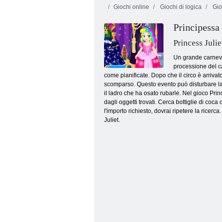
Giochi online
Giochi di logica
Gio
Principessa 
Caccia al tesoro
corsa all'oro
Dash Juicy
Princess Julie
Un grande carneva
processione del ca
come pianificate. Dopo che il circo è arrivat
scomparso. Questo evento può disturbare la 
il ladro che ha osato rubarle. Nel gioco Pri
dagli oggetti trovati. Cerca bottiglie di coc
l'importo richiesto, dovrai ripetere la ricer
Juliet.