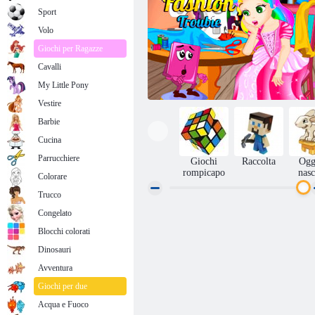
Sport
Volo
Giochi per Ragazze
Cavalli
My Little Pony
Vestire
Barbie
Cucina
Parrucchiere
Giochi
Raccolta
Ogg
rompicapo
nasc
Colorare
Trucco
Congelato
Principessa Juliet Moda Problemi
Blocchi colorati
Dinosauri
Avventura
Giochi per due
Acqua e Fuoco