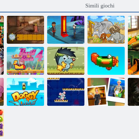
Simili giochi
Gli Spiriti di
Trova 10
Kelley Famiglia
Bayou Isola
differenze
Thrill Rush 4
Mele Sboschik
Ripetere
Immersione da
F
cagnolino
Scacchi Lab
Nina Detective
a