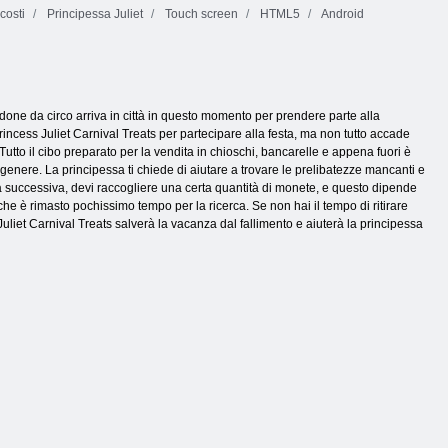
costi
Principessa Juliet
Touch screen
HTML5
Android
one da circo arriva in città in questo momento per prendere parte alla
rincess Juliet Carnival Treats per partecipare alla festa, ma non tutto accade
Tutto il cibo preparato per la vendita in chioschi, bancarelle e appena fuori è
nere. La principessa ti chiede di aiutare a trovare le prelibatezze mancanti e
la successiva, devi raccogliere una certa quantità di monete, e questo dipende
 che è rimasto pochissimo tempo per la ricerca. Se non hai il tempo di ritirare
Juliet Carnival Treats salverà la vacanza dal fallimento e aiuterà la principessa