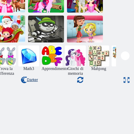
Principessa
Principessa
Principessa
uliet regalo
Juliet Farm
Juliet avventura
Hunt
Investigation
Spaventoso
Baby Hazel
Sorpresa di
Scuola di gioco
Natale
Bob il ladro H5
Slacking
rova la
Math3
Apprendimento
Giochi di
Mahjong
Giochi
ifferenza
memoria
ruzzle
Darker