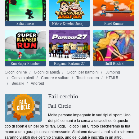
Salta il nero
Pixel Runner
Kiba e Kumba: Jungle Run
Run Super Plumber
Kogama: Parkour 27
Thrill Rush 3
Giochi online
Giochi di abilità
Giochi per bambini
Jumping
Corsa a piedi
Correre e saltare
Touch screen
HTML5
Begalki
Android
Fail cerchio
Fail Circle
Molte persone impegnate in vari tipi di sport. Uno
dei più comuni è la corsa a ostacoli ed è questo
tipo di sport è un bel po 'di fan. Oggi, il gioco Fail Circolo cercheremo la tua
mano a una gara piuttosto interessante. Abbiamo davanti a noi sullo schermo
saranno visibili due cerchio chiuso, uno dei quali è inscritta in un altro.