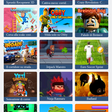
Sprunki Recupment 3D
Crazy Revolution- Corridore della polizia iper casual
Cattiva zucca: corridore di Halloween
Corsa alla scala: costruisci e gareggia
Sfida solo su Obby
Palude di Breinrot
Il corridore su strada definitivo
Jetpack Maestro
Euro Soccer Sprint
Ninja Ranmaru
Badland
Sensazione di correre di yeti