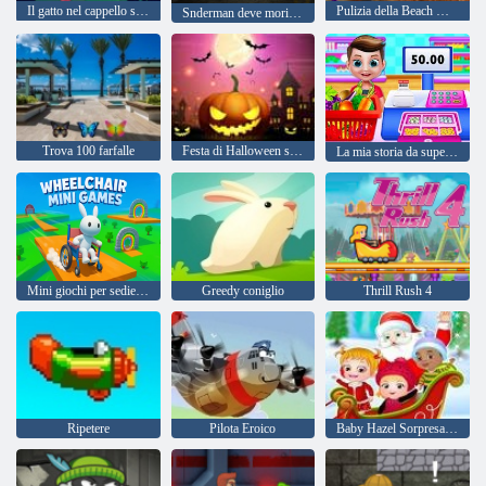
Il gatto nel cappello sa molto su quella! tempo di camp
Pulizia della Beach House
Snderman deve morire: strade silenziose
Trova 100 farfalle
Festa di Halloween spaventosa
La mia storia da supermercato
Mini giochi per sedie a rotelle
Greedy coniglio
Thrill Rush 4
Ripetere
Pilota Eroico
Baby Hazel Sorpresa di Natale