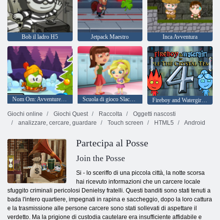
Bob il ladro H5
Jetpack Maestro
Inca Avventura
Nom Om: Avventure invernali
Scuola di gioco Slacking
Fireboy and Watergirl 4: Tempio di Cristallo
Giochi online
Giochi Quest
Raccolta
Oggetti nascosti
analizzare, cercare, guardare
Touch screen
HTML5
Android
Partecipa al Posse
Join the Posse
Si - lo sceriffo di una piccola città, la notte scorsa
hai ricevuto informazioni che un carcere locale
sfuggito criminali pericolosi Denielsy fratelli. Questi banditi sono stati tenuti a
bada l'intero quartiere, impegnati in rapina e saccheggio, dopo la loro cattura
e la trasmissione alle persone carcere sono stati sollevati di aspettare il
verdetto. Ma la prigione di custodia cautelare era insufficiente affidabile e