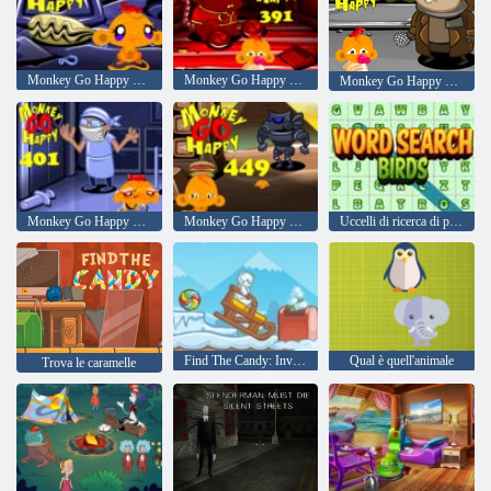
Monkey Go Happy Stage 379
Monkey Go Happy Stage 391
Monkey Go Happy Stage 393
Monkey Go Happy Stage 401
Monkey Go Happy Stage 449
Uccelli di ricerca di parole
Find The Candy: Inverno
Qual è quell'animale
Trova le caramelle