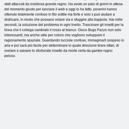
stati attaccati da insidiosa grande ragno. Ha avuto un paio di giorni in attesa
del momento giusto per lanciare il web e oggi lo ha fatto. poverini hanno
ottenuto totalmente confuso in filo sottile ma forte e solo s può aiutare a
districare, in modo che possano volare via e sfuggire alla trappola. Hai mille
secondi, la soluzione del problema in ogni livello. Trascinare gli insetti per la
linea che li collega cambiato il rosso al bianco. Gioco Bugs Pazzo non solo
interessanti, ma anche utile per coloro che vogliono sviluppare il
ragionamento spaziale. Guardando lucciole confuse, immaginarli sospeso in
aria e poi sarà più facile per determinare in quale direzione tirare ettari, di
svelare e salvare lo sfortunato insetto da morte certa da gambe ragno
peloso.