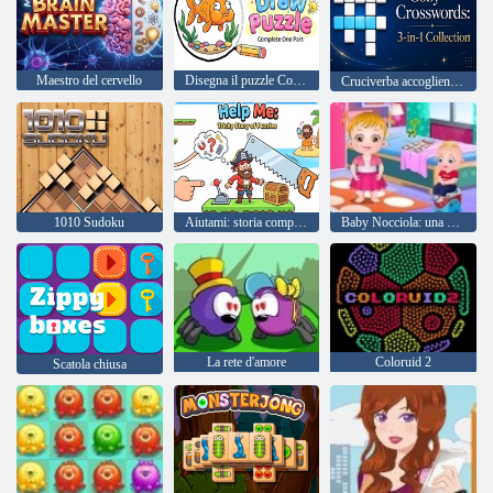
Maestro del cervello
Disegna il puzzle Completa una parte
Cruciverba accoglienti: raccolta 3 in 1
1010 Sudoku
Aiutami: storia complicata di enigmi
Baby Nocciola: una giornata nella scuola materna
La rete d'amore
Coloruid 2
Scatola chiusa