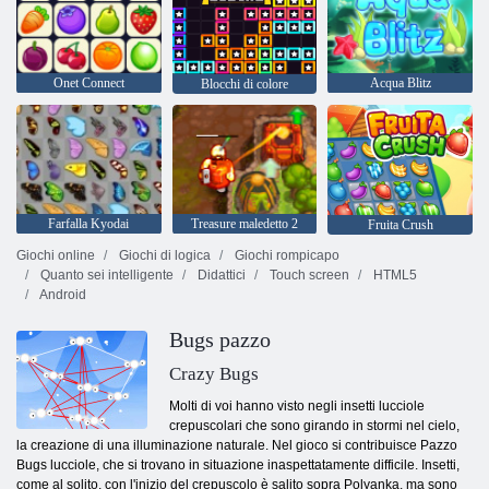
Onet Connect
Acqua Blitz
Blocchi di colore
Farfalla Kyodai
Treasure maledetto 2
Fruita Crush
Giochi online
Giochi di logica
Giochi rompicapo
Quanto sei intelligente
Didattici
Touch screen
HTML5
Android
Bugs pazzo
Crazy Bugs
Molti di voi hanno visto negli insetti lucciole
crepuscolari che sono girando in stormi nel cielo,
la creazione di una illuminazione naturale. Nel gioco si contribuisce Pazzo
Bugs lucciole, che si trovano in situazione inaspettatamente difficile. Insetti,
come al solito, con l'inizio del crepuscolo è salito sopra Polyanka, ma sono