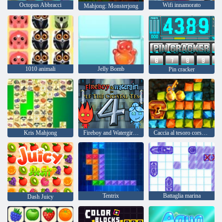
Octopus Abbracci
Wifi innamorato
Mahjong: Monsterjong
1010 animali
Jelly Bomb
Pin cracker
Kris Mahjong
Fireboy and Watergirl 4: Tempio di Cristallo
Caccia al tesoro corsa all'oro
Tentrix
Battaglia marina
Dash Juicy