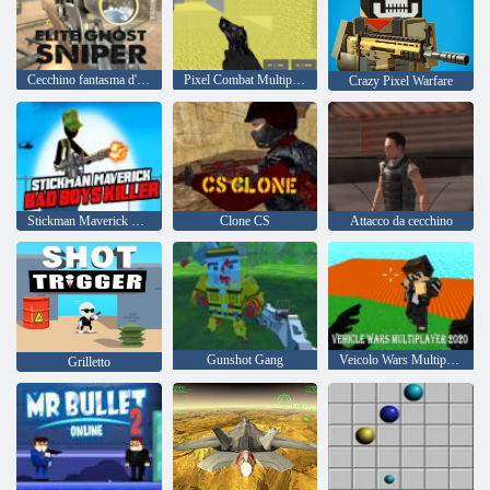
Cecchino fantasma d'élite
Pixel Combat Multiplayer
Crazy Pixel Warfare
Stickman Maverick Bad Boys Killer
Clone CS
Attacco da cecchino
Gunshot Gang
Veicolo Wars Multiplayer 2020
Grilletto