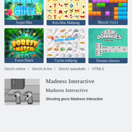
Acqua Blitz
Blocchi 11x11
Kris-Mas Mahjong
Forest Match
Cucina mahjong
Domino classico
Giochi online
Giochi di tiro
Giochi sparatutto
HTML5
Madness Interactive
Madness Interactive
Shooting gioco Madness Interactive