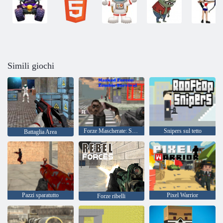
Simili giochi
Forze Mascherate: Sopravvivenza Zombie
Snipers sul tetto
Battaglia Area
Pazzi sparatutto
Pixel Warrior
Forze ribelli