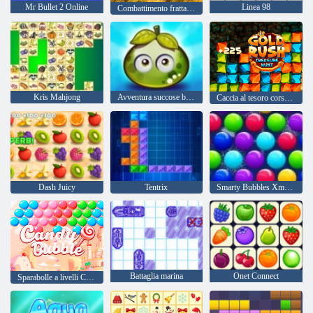
Mr Bullet 2 Online
Linea 98
Combattimento frattale X
Kris Mahjong
Avventura succose bacche
Caccia al tesoro corsa all'oro
Dash Juicy
Tentrix
Smarty Bubbles Xmas Edition
Battaglia marina
Onet Connect
Sparabolle a livelli Candy Bubble