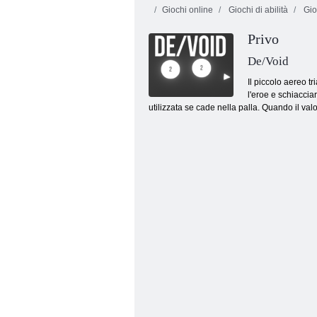
Giochi online
Giochi di abilità
Gioc
Privo
De/Void
Il piccolo aereo t
l'eroe e schiacciar
utilizzata se cade nella palla. Quando il va
Pilota Eroico