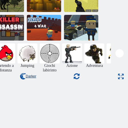
urassica Dino
Kogama:
Pixel Combat
Caccia
cubecraft
Multiplayer
Assassino
Kogama: 4
Salto di salto di
assassino
Guerra
Kogama!!
rtendo a
Jumping
Giochi
Azione
Adventura
Abilità
distanza
labirinto
Darker