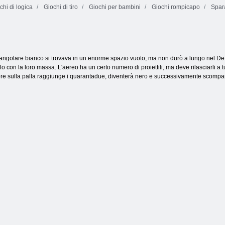
hi di logica
Giochi di tiro
Giochi per bambini
Giochi rompicapo
Spar
Cat in tutto il
mondo - Alpine
Farfalla Kyodai
Wheely 5
Lakes
riangolare bianco si trovava in un enorme spazio vuoto, ma non durò a lungo nel De
lo con la loro massa. L'aereo ha un certo numero di proiettili, ma deve rilasciarli a tut
lore sulla palla raggiunge i quarantadue, diventerà nero e successivamente scompari