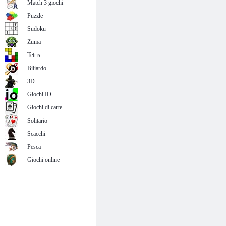
Match 3 giochi
Puzzle
Sudoku
Zuma
Tetris
Biliardo
3D
Giochi IO
Giochi di carte
Solitario
Scacchi
Pesca
Giochi online