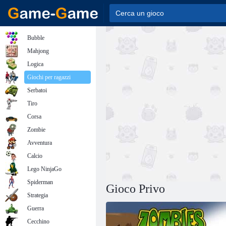
Bubble
Mahjong
Logica
Giochi per ragazzi
Serbatoi
Tiro
Corsa
Zombie
Avventura
Calcio
Lego NinjaGo
Spiderman
Gioco Privo
Strategia
Guerra
Cecchino