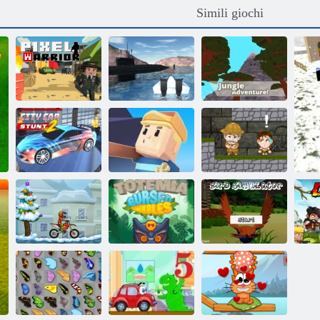
Simili giochi
Simulatore di
Kogama: Jungle
Pixel Warrior
barche
Adventure
Kogama:
Città acrobazia 2
alpinista
Inca Avventura
MOTO X3M
Totemia: biglie
Simulatore di
inverno
maledette
uccelli