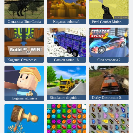
Giurassica Dino Caccia
Kogama: cubecraft
Pixel Combat Multiplayer
Kogama: Crea per vincere
Camion carico 18
Città acrobazia 2
Simulatore di guida di trasporto
Derby Destruction Simulator
Kogama: alpinista