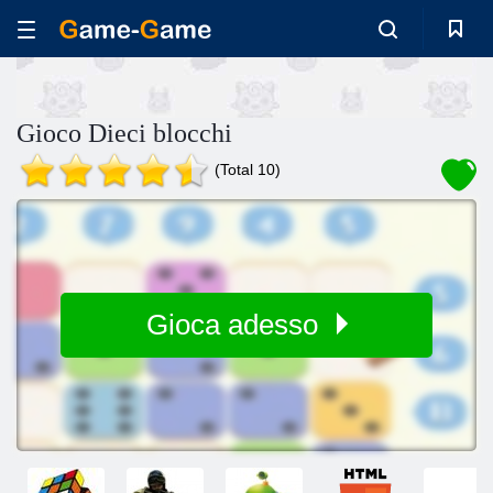
Gioco Dieci blocchi
(Total 10)
Gioca adesso