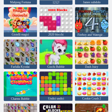
Mahjong Fortuna
James subdolo
1212!
Gioielli magici
2020 blocchi
Fireboy and Watergirl 4: Tempio di Cristallo
Farfalla Kyodai
Giochi Bubble
Dash Juicy
Undici undici
Cookie Crush 2
Charms Bubble