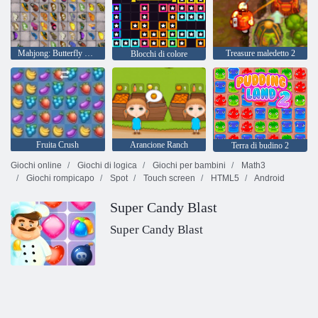
Mahjong: Butterfly Kyodai HD
Treasure maledetto 2
Blocchi di colore
Fruita Crush
Arancione Ranch
Terra di budino 2
Giochi online
Giochi di logica
Giochi per bambini
Math3
Giochi rompicapo
Spot
Touch screen
HTML5
Android
Super Candy Blast
Super Candy Blast