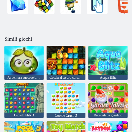
Simili giochi
Avventura succose bacche
Caccia al tesoro corsa all'oro
Acqua Blitz
Gioielli blitz 3
Racconti da giardino
Cookie Crush 3