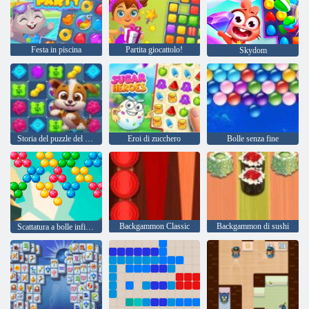
Festa in piscina
Partita giocattolo!
Skydom
Storia del puzzle del cane
Eroi di zucchero
Bolle senza fine
Backgammon Classic
Backgammon di sushi
Scattatura a bolle infinita