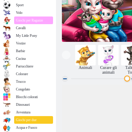
Sport
Volo
Giochi per Ragazze
Cavalli
My Little Pony
Vestire
Barbie
Cucina
Parrucchiere
Animali
Curare gli
Tal
animali
T
Colorare
Trucco
Congelato
Tom e Angela Family Day Twins
Blocchi colorati
Dinosauri
Avventura
Giochi per due
Acqua e Fuoco