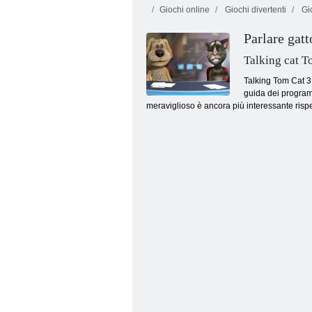
Giochi online
Giochi divertenti
Gio
Parlare gat
Talking cat T
Talking Tom Cat 3 
guida dei programm
meraviglioso è ancora più interessante rispe
Bel gatto virtuale