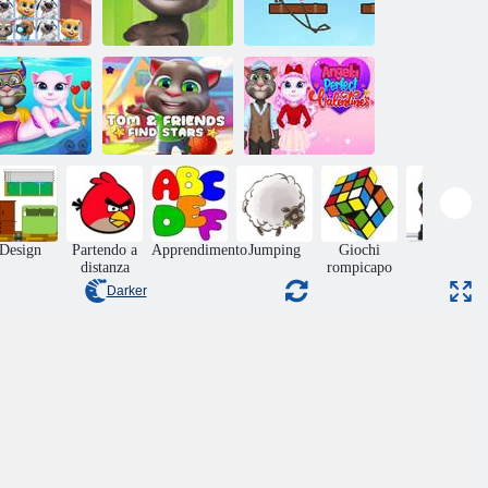
om e i suoi
amici si
Flappy Talking
Tom e Angela
connettono
Tom Mobile
Salto
La storia di
Angela
Tom e i suoi
Valentine in
amici trovano le
Angela Perfetto
que profonde
stelle
San Valentino
Design
Partendo a
Apprendimento
Jumping
Giochi
Azione
distanza
rompicapo
Darker