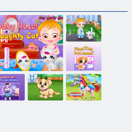
Baby Hazel:
Scopri gli
animali
Floof My- Casa
per animali
Balla su
My Puppy
Salon di bellezza
tsteps Mobile
Baby Hazel - gatto birichino
Gioca Giorno
unicorno