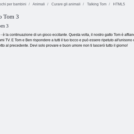
chi per bambini
Animali
Curare gli animali
Talking Tom
HTML5
to Tom 3
Il mio negozio di
Floof My Pet
Il mio Labubu
animali virtuali
House
parlante
om 3
- è la continuazione di un gioco eccitante. Questa volta, il nostro gatto Tom è aff
i TV. E Tom e Ben rispondere a tutti il ​​tuo tocco e può essere ripetuto all'unisono c
tto al precedente. Devi solo provare e buon umore non ti lascerò tutto il giorno!