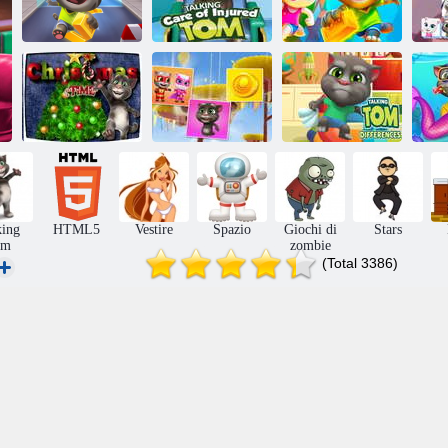
T
Talking Tom
Talking Tom
Tom Runner
Gold Run online
cura Ferito
parlante
Parlando di
Parlando di Tom
Talking Tom
Natale
Match'up
Differenze
ac
king
HTML5
Vestire
Spazio
Giochi di
Stars
om
zombie
(Total 3386)