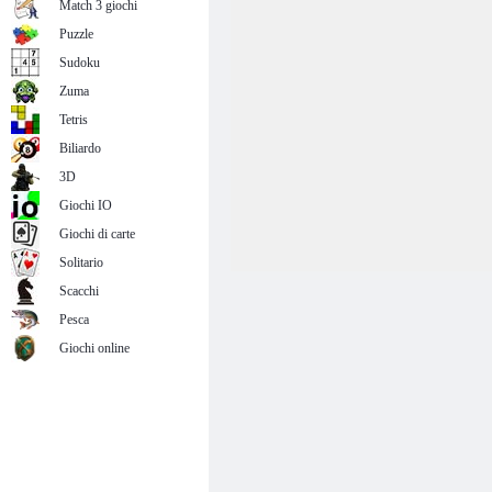
Match 3 giochi
Puzzle
Sudoku
Zuma
Tetris
Biliardo
3D
Giochi IO
Giochi di carte
Solitario
Scacchi
Pesca
Giochi online