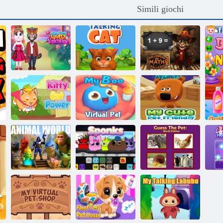
Simili giochi
Coppia del
Sfida di
gattino adorabile
matematica di
San Valentino
Gatto parlante
Halloween Tom
Il mio carino
Il mio animale
amico per
domestico
animali
Kitty Cat Power
virtuale
domestici
Indovina
l'animale
domestico:
edizione
Mondo animale
Sponk
mondiale
Ho