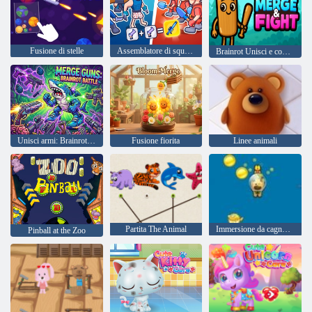
Fusione di stelle
Assemblatore di squadra: Unisci
Brainrot Unisci e combatti
Unisci armi: Brainrot Battle
Fusione fiorita
Linee animali
Partita The Animal
Immersione da cagnolino
Pinball at the Zoo