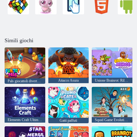
Simili giochi
Attacco Asura
Unione Brainrot: Rilascia puzzle
Pals giocattoli divertenti
Elements Craft Ultimate
Squid Game Evolution: tutti i personaggi!
Gatti paffuti