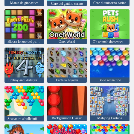
Mania da ginnastica
Care di unicorno carina
Care del gattino carino
Blocca lo zoo del puzzle
Onet World
Gli animali domestici si precipitano
Fireboy and Watergirl 4: Tempio di Cristallo
Farfalla Kyodai
Bolle senza fine
Backgammon Classic
Mahjong Fortuna
Scattatura a bolle infinita