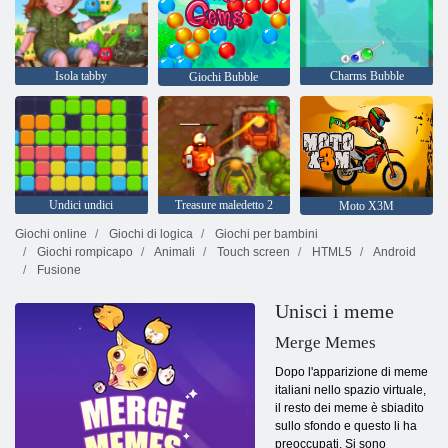
Isola tabby
Charms Bubble
Giochi Bubble
Undici undici
Treasure maledetto 2
Moto X3M
Giochi online
Giochi di logica
Giochi per bambini
Giochi rompicapo
Animali
Touch screen
HTML5
Android
Fusione
Unisci i meme
Merge Memes
Dopo l'apparizione di meme
italiani nello spazio virtuale,
il resto dei meme è sbiadito
sullo sfondo e questo li ha
preoccupati. Si sono