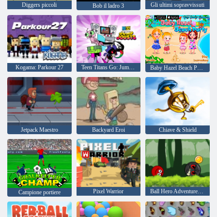
Diggers piccoli
Gli ultimi sopravvissuti
Bob il ladro 3
Kogama: Parkour 27
Teen Titans Go: Jump Jousts
Baby Hazel Beach Party
Jetpack Maestro
Backyard Eroi
Chiave & Shield
Pixel Warrior
Ball Hero Adventure: Red Bounce Ball
Campione portiere