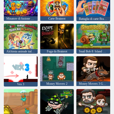
Minatore di fusione Brainrot
Carte Brainrot
Battaglia di carte Brainrot
Alchimia animale italiana: apri tutti i Brainrot
Fuga da Brainrot
Snail Bob 8: Island Story
Money Movers 2
Money Movers 3 Guard Duty
Vex 3