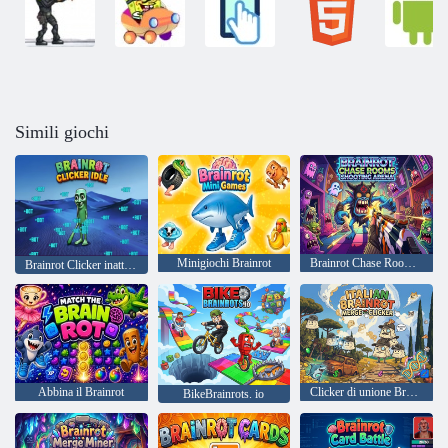
Simili giochi
Minigiochi Brainrot
Brainrot Chase Rooms Arena di tiro
Brainrot Clicker inattivo
Abbina il Brainrot
Clicker di unione Brainrot italiano
BikeBrainrots. io