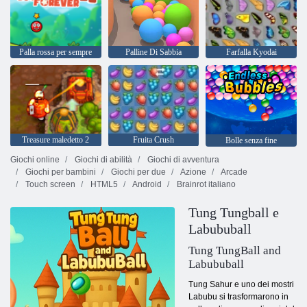
Palla rossa per sempre
Palline Di Sabbia
Farfalla Kyodai
Treasure maledetto 2
Fruita Crush
Bolle senza fine
Giochi online
Giochi di abilità
Giochi di avventura
Giochi per bambini
Giochi per due
Azione
Arcade
Touch screen
HTML5
Android
Brainrot italiano
Tung Tungball e
Labububall
Tung TungBall and
Labububall
Tung Sahur e uno dei mostri
Labubu si trasformarono in