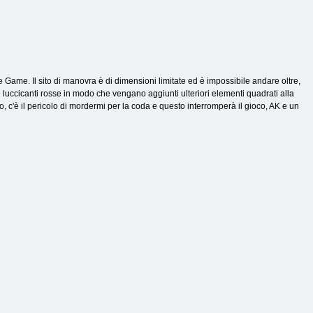
ke Game. Il sito di manovra è di dimensioni limitate ed è impossibile andare oltre,
e luccicanti rosse in modo che vengano aggiunti ulteriori elementi quadrati alla
rlo, c'è il pericolo di mordermi per la coda e questo interromperà il gioco, AK e un