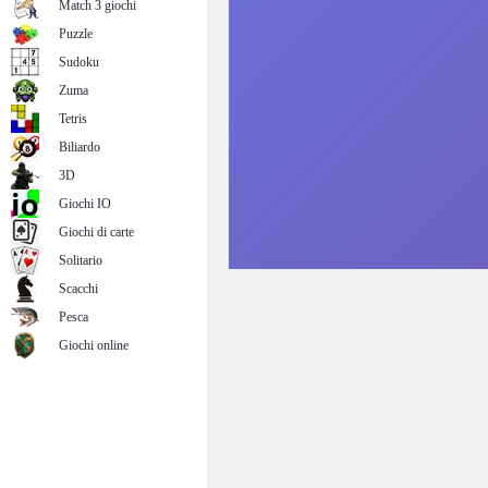
Match 3 giochi
Puzzle
Sudoku
Zuma
Tetris
Biliardo
3D
Giochi IO
Giochi di carte
Solitario
Scacchi
Pesca
Giochi online