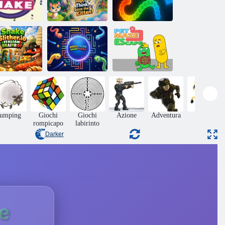
Tocca, pensa,
Corsa al
ake di treno
salva il gattino!
serpente colorato
Fuga dal
Serpente
Fuga Wiggle:
labirinto degli
trisciante. io
puzzle del
animali
inrot italiano
serpente
domestici
Jumping
Giochi
Giochi
Azione
Adventura
Abilità
rompicapo
labirinto
Darker