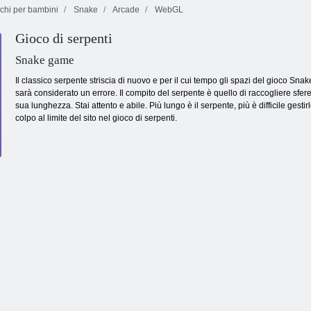
chi per bambini
Snake
Arcade
WebGL
Gioco di serpenti
Giurassica Dino
Kogama:
Pixel Combat
Caccia
cubecraft
Multiplayer
Snake game
Il classico serpente striscia di nuovo e per il cui tempo gli spazi del gioco Sna
sarà considerato un errore. Il compito del serpente è quello di raccogliere sfer
sua lunghezza. Stai attento e abile. Più lungo è il serpente, più è difficile gesti
colpo al limite del sito nel gioco di serpenti.