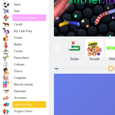
Sport
Volo
Giochi per Ragazze
Cavalli
My Little Pony
Vestire
Barbie
Cucina
Parrucchiere
Snake
Arcade
We
Colorare
Trucco
Congelato
Scivolare. io
Blocchi colorati
Dinosauri
Avventura
Giochi per due
Acqua e Fuoco