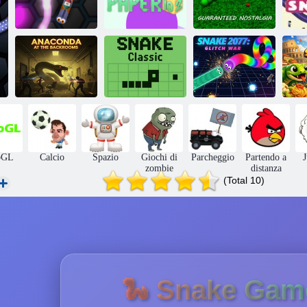
Wormania. io
Carta. io 2
Snake 3D
Sn
Anaconda dietro
Classico del
Snake 2077:
s
le quinte
serpente
Guerra glitch
Bra
bGL
Calcio
Spazio
Giochi di
Parcheggio
Partendo a
zombie
distanza
(Total 10)