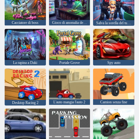
Cacciatore di boss
Gioco di anomalia del chiosco Shawarma
Salva la sorella del tuo amico
La rapina a Daki
Portale Grove
Spy auto
L'auto mangia l'auto 2
Camion senza fine
Desktop Racing 2