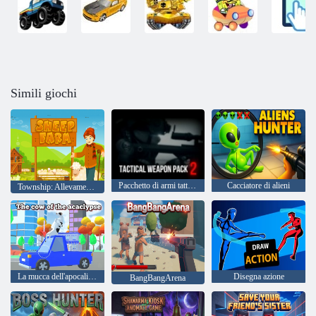
Simili giochi
Pacchetto di armi tattiche 2
Cacciatore di alieni
Township: Allevamento di pecore
La mucca dell'apocalisse
Disegna azione
BangBangArena