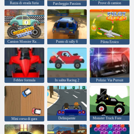
Razza di strada furia
Prove di camion
Parcheggio Passion
Camion Monster Racing
Punto di rally 6
Pilota Eroico
Febbre formula
In salita Racing 2
Polizia: Via Pursuit
Delinquente
Monster Truck Forest-consegna
Mini corsa di gara