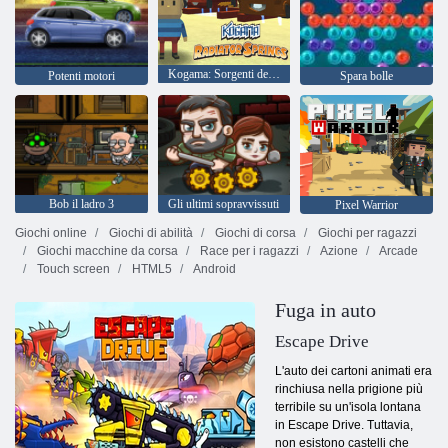
Kogama: Sorgenti del radiatore
Potenti motori
Spara bolle
Bob il ladro 3
Gli ultimi sopravvissuti
Pixel Warrior
Giochi online
Giochi di abilità
Giochi di corsa
Giochi per ragazzi
Giochi macchine da corsa
Race per i ragazzi
Azione
Arcade
Touch screen
HTML5
Android
Fuga in auto
Escape Drive
L'auto dei cartoni animati era
rinchiusa nella prigione più
terribile su un'isola lontana
in Escape Drive. Tuttavia,
non esistono castelli che