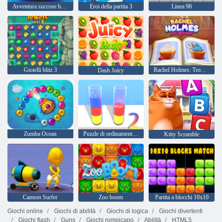
Avventura succose bacche
Eroi della partita 3
Linea 98
Gioielli blitz 3
Rachel Holmes: Trova le differenze
Dash Juicy
Zumba Ocean
Puzzle di ordinamento dell'acqua 2
Kitty Scramble
Cannon Surfer
Zoo boom
Partita a blocchi 10x10
Giochi online
Giochi di abilità
Giochi di logica
Giochi divertenti
Giochi flash
Guns
Giochi rompicapo
Abilità
HTML5