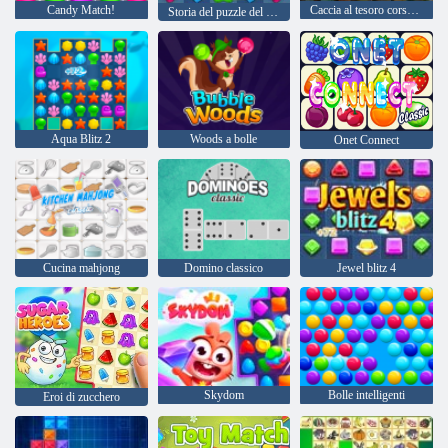
Candy Match!
Caccia al tesoro corsa all'oro
Storia del puzzle del cane
Aqua Blitz 2
Woods a bolle
Onet Connect
Cucina mahjong
Domino classico
Jewel blitz 4
Skydom
Bolle intelligenti
Eroi di zucchero