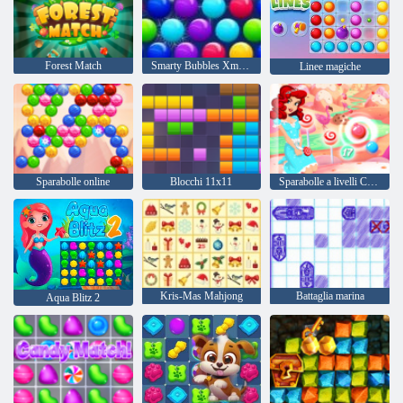
Forest Match
Smarty Bubbles Xmas Edition
Linee magiche
Sparabolle online
Blocchi 11x11
Sparabolle a livelli Candy Bubble
Kris-Mas Mahjong
Battaglia marina
Aqua Blitz 2