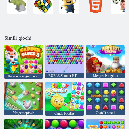
Simili giochi
BUBLE Shooter HTML5
Mergest Kingdom
Racconti del giardino 3
Merge tropicale
Gioielli blitz 4
Candy Riddles