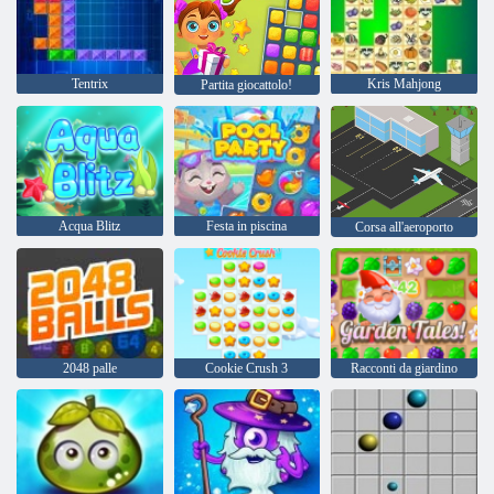
Tentrix
Kris Mahjong
Partita giocattolo!
Acqua Blitz
Festa in piscina
Corsa all'aeroporto
2048 palle
Cookie Crush 3
Racconti da giardino