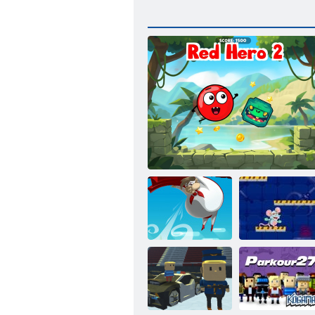
Pompino
Eroe Rosso 2
Scacchi Lab