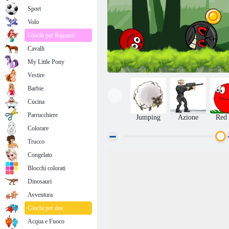
Sport
Volo
Giochi per Ragazze
Cavalli
My Little Pony
Vestire
Barbie
Cucina
Parrucchiere
Jumping
Azione
Red 
Colorare
Trucco
Congelato
Ball Hero Adventure: Red Bounce Ball
Blocchi colorati
Dinosauri
Avventura
Giochi per due
Acqua e Fuoco