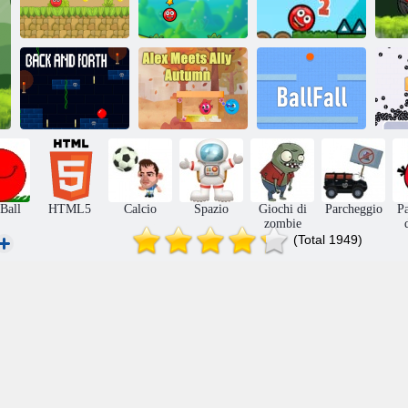
Palla di rimbalzo
Palla rossa per
Palla rossa per
rossa 5
sempre
sempre 2
P
Alex incontra
Avanti e indietro
Ally Autumn
Sfera
Ball
HTML5
Calcio
Spazio
Giochi di
Parcheggio
Pa
zombie
(Total 1949)