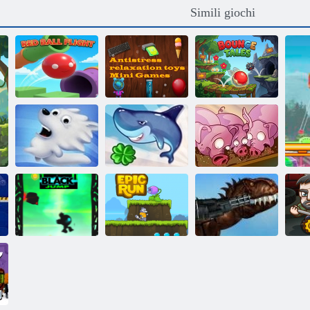
Simili giochi
Mini giochi di
giocattoli
Volo della palla
rilassanti
Racconti di
rossa
antistress
rimbalzo
Run, Maiale,
Snow Globe
Shark Volare
Run
Salta il nero
Epic Run
Messico Rex
s