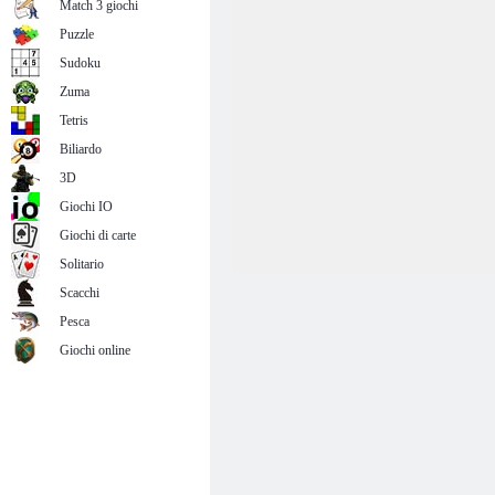
Match 3 giochi
Puzzle
Sudoku
Zuma
Tetris
Biliardo
3D
Giochi IO
Giochi di carte
Solitario
Scacchi
Pesca
Giochi online