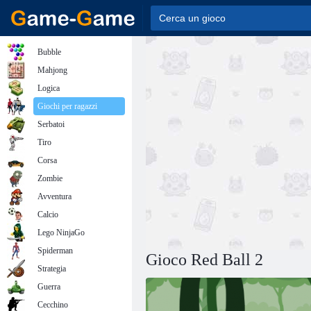
Bubble
Mahjong
Logica
Giochi per ragazzi
Serbatoi
Tiro
Corsa
Zombie
Avventura
Calcio
Lego NinjaGo
Spiderman
Gioco Red Ball 2
Strategia
Guerra
Cecchino