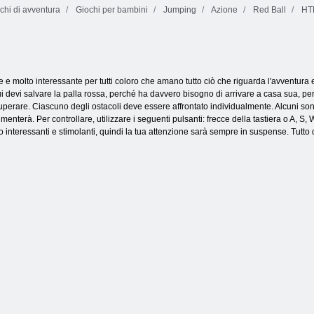
chi di avventura
Giochi per bambini
Jumping
Azione
Red Ball
HT
e e molto interessante per tutti coloro che amano tutto ciò che riguarda l'avventura
 devi salvare la palla rossa, perché ha davvero bisogno di arrivare a casa sua, perc
superare. Ciascuno degli ostacoli deve essere affrontato individualmente. Alcuni sono 
enterà. Per controllare, utilizzare i seguenti pulsanti: frecce della tastiera o A, S, W,
o interessanti e stimolanti, quindi la tua attenzione sarà sempre in suspense. Tutto 