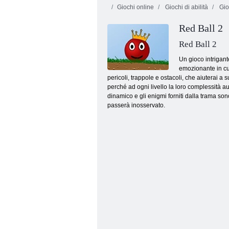
Giochi online
Giochi di abilità
Gio
Red Ball 2
Salto di salto di
Kogama:
Kogama!!
Parkour 27
Red Ball 2
Un gioco intrigant
emozionante in cui
pericoli, trappole e ostacoli, che aiuterai a 
perché ad ogni livello la loro complessità aum
dinamico e gli enigmi forniti dalla trama son
passerà inosservato.