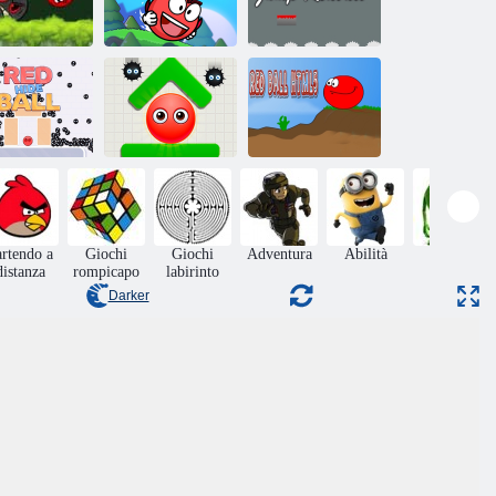
Hero Ball
alla rossa 6
Adventures 2
Salta Redball
Palla a
nascondino
Nascondi la
Palla rossa
rosso
palla
HTML5
rtendo a
Giochi
Giochi
Adventura
Abilità
Mostri
distanza
rompicapo
labirinto
Darker