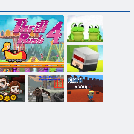
Leap Frog
Salta e rimbalzo
Forze
Mascherate:
Gli ultimi
Sopravvivenza
Kogama: 4
opravvissuti
Thrill Rush 4
Zombie
Guerra