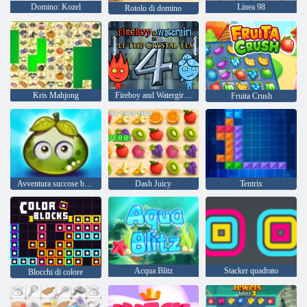
Domino: Kozel
Linea 98
Rotolo di domino
Kris Mahjong
Fireboy and Watergirl 4: Tempio di Cristallo
Fruita Crush
Avventura succose bacche
Dash Juicy
Tentrix
Acqua Blitz
Stacker quadrato
Blocchi di colore