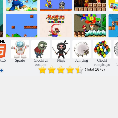
Puzzle di Super
Mario: stagione
Fratelli Super
S
2
Pika.
Super Mario PE
Super Mario
Libro da
Bros: Trucchi
colorare di
per due giocatori
Mario Rush
Super Mario 63
Id
ML5
Spazio
Giochi di
Ninja
Jumping
Giochi
zombie
rompicapo
l
(Total 1675)