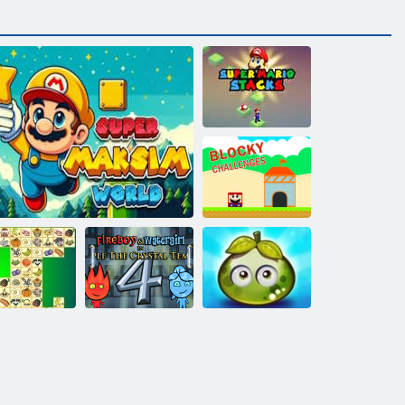
Pile di Super
Mario
Sfide a blocchi
Fireboy and
Watergirl 4:
Tempio di
Avventura
ris Mahjong
Mondo Super Maxim
Cristallo
succose bacche