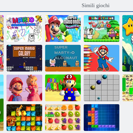
Simili giochi
Libro da
colorare di
Super Mario
Mario per
Bros. meraviglia
Skibidi WC
bambini
v. 2
contro Wario
Libro da
colorare: Mario
Super Mario
Super Marty-o
Pattinaggio
Galassia
Alconauta
Felice
Puzzle: Super
Super Mario
Mario
Odissea 64
Linea 98
K