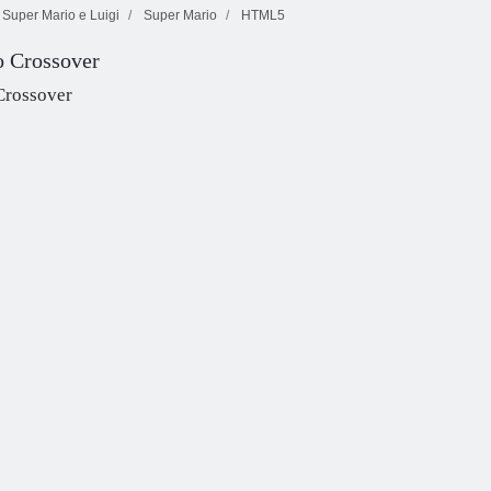
Super Mario e Luigi
Super Mario
HTML5
o Crossover
Caccia al tesoro
corsa all'oro
Dash Juicy
Tentrix
Crossover