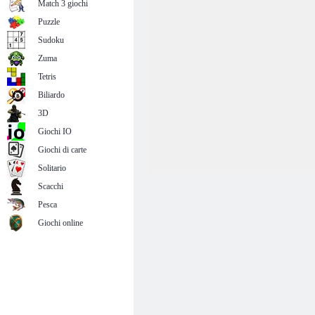
Match 3 giochi
Puzzle
Sudoku
Zuma
Tetris
Biliardo
3D
Giochi IO
Giochi di carte
Solitario
Scacchi
Pesca
Giochi online