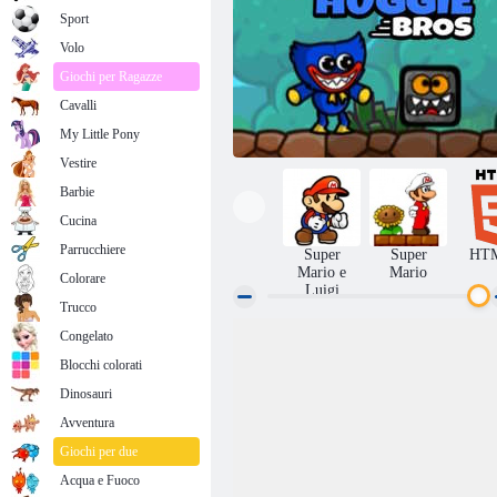
Sport
Volo
Giochi per Ragazze
Cavalli
My Little Pony
Vestire
Barbie
Cucina
Parrucchiere
Super
Super
HT
Mario e
Mario
Colorare
Luigi
Trucco
Congelato
Super Huggie Bros
Blocchi colorati
Dinosauri
Avventura
Giochi per due
Acqua e Fuoco