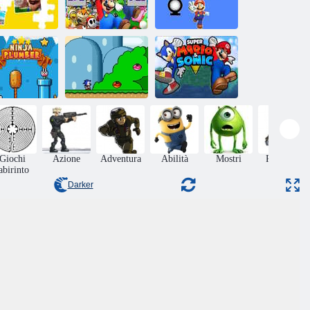
Il puzzle di
Gioco di
uper Mario
matematica di
Super Mario
Bros
Mario
Rush Differenza
Sonic in Super
Super Mario e
raulico Ninja
Mario World
Sonic
Giochi
Azione
Adventura
Abilità
Mostri
Raccolta
abirinto
Darker