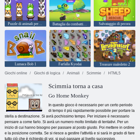
Puzzle di animali per animali domestici
Salvataggio di pecora
Battaglia da combattimento delle pecore
Lumaca Bob 1
Farfalla Kyodai
Treasure maledetto 2
Giochi online
Giochi di logica
Animali
Scimmie
HTML5
Scimmia torna a casa
Go Home Monkey
In questo gioco è necessario per un certo periodo
di tempo il più rapidamente possibile per portare la
stella a destinazione. Si avrà pochissimo tempo. Per iniziare è necessario
pensare a come farlo. Si avrà un numero molto limitato di tentativi. Per un
inizio di cui hanno bisogno per passare al posto giusto. Poi mettere in ordine
e la posizione corretta. Se si riesce a gestire l'attività e si sarà in grado di fare
tutto ciò che è richiesto di voi, si può passare al livello successivo.