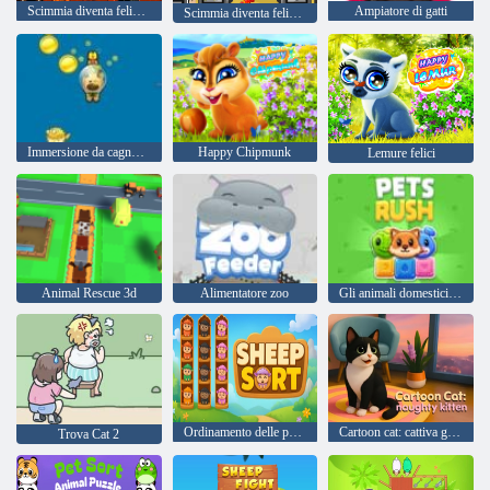
Scimmia diventa felice, tappa 1034
Ampiatore di gatti
Scimmia diventa felice, tappa 1036
Immersione da cagnolino
Happy Chipmunk
Lemure felici
Animal Rescue 3d
Alimentatore zoo
Gli animali domestici si precipitano
Ordinamento delle pecore
Cartoon сat: cattiva gattino
Trova Cat 2