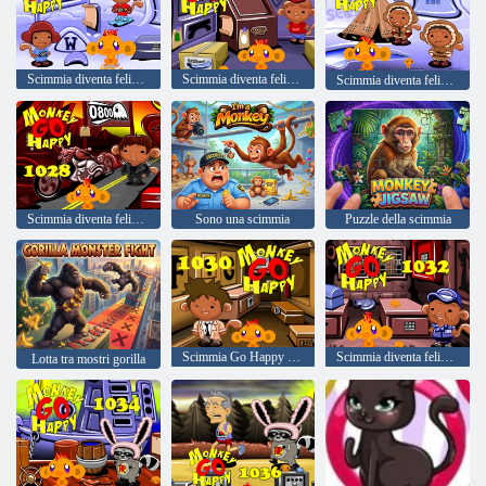
Scimmia diventa felice Fase 1022
Scimmia diventa felice Fase 1024
Scimmia diventa felice Fase 1026
Scimmia diventa felice, tappa 1028
Sono una scimmia
Puzzle della scimmia
Scimmia Go Happy Stage 1030
Scimmia diventa felice, tappa 1032
Lotta tra mostri gorilla