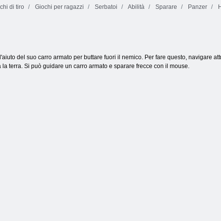
hi di tiro
Giochi per ragazzi
Serbatoi
Abilità
Sparare
Panzer
H
Sveglia la
Tempo di letto
scatola 2
nocciola
Thrill Rush 4
'aiuto del suo carro armato per buttare fuori il nemico. Per fare questo, navigare attr
 la terra. Si può guidare un carro armato e sparare frecce con il mouse.