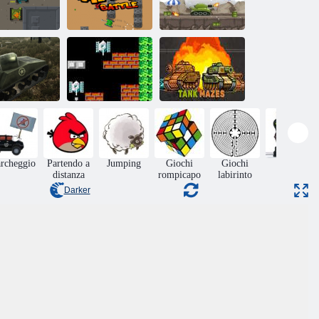
Arena del
Battaglia di
Difensore del
serbatoio
micro serbatoio
serbatoio
imulatore di
erra di carri
90 Battaglia di
Labirinti di carri
armati
carri armati
armati
rcheggio
Partendo a
Jumping
Giochi
Giochi
Azione
distanza
rompicapo
labirinto
Darker