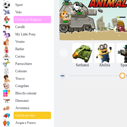
Sport
Volo
Giochi per Ragazze
Cavalli
My Little Pony
Vestire
Barbie
Cucina
Parrucchiere
Serbatoi
Abilità
Spa
Colorare
Trucco
Congelato
Animal metallo
Blocchi colorati
Dinosauri
Avventura
Giochi per due
Acqua e Fuoco