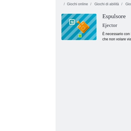
Giochi online
Giochi di abilità
Gioc
Espulsore
Ejector
È necessario con l
che non volare via
Super Defence Tank