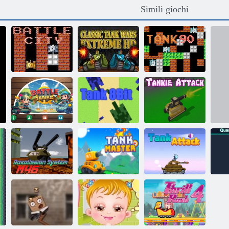
Simili giochi
Classiche guerre
Battaglia città in
tra carri armati
linea
Extreme HD
Carro armato 90
Tank di battaglia
2
Tank 8bit
Attacco di tankie
Sistema
Daxolissian
Master del
Attacco del
M46
serbatoio
serbatoio 2