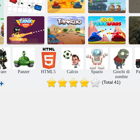
Serbatoio
Rombo del carro
Difendi il carro
Struggle
armato
armato
S
gu
Stick Wars Wars
Tanko. io
Wars blob Tank
rare
Panzer
HTML5
Calcio
Spazio
Giochi di
Pa
zombie
(Total 41)