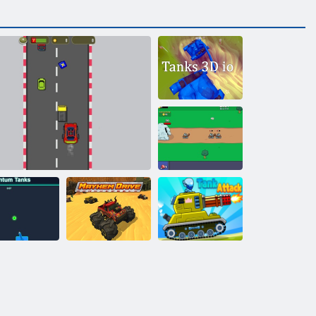
Tanks 3D IO
Età dei carri
armati
Serbatoi
Attacco del
quantistici
City Smash Tank
Mayhem Drive
serbatoio