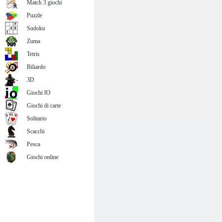
Match 3 giochi
Puzzle
Sudoku
Zuma
Tetris
Biliardo
3D
Giochi IO
Giochi di carte
Solitario
Scacchi
Pesca
Giochi online