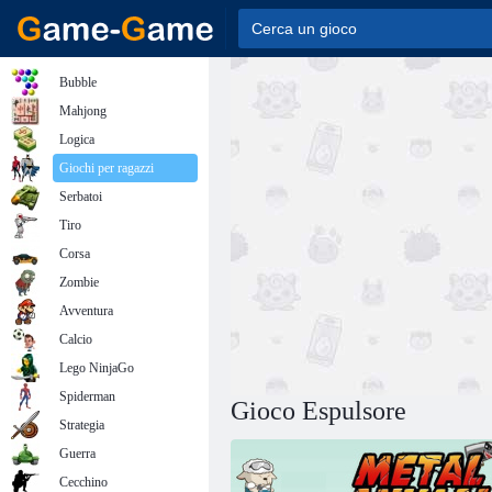
Bubble
Mahjong
Logica
Giochi per ragazzi
Serbatoi
Tiro
Corsa
Zombie
Avventura
Calcio
Lego NinjaGo
Spiderman
Gioco Espulsore
Strategia
Guerra
Cecchino