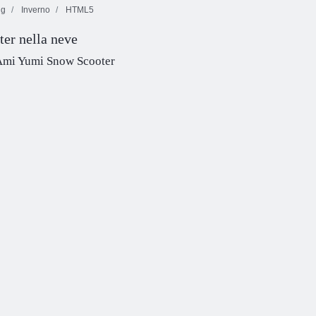
ng
Inverno
HTML5
ter nella neve
Palla di rimbalzo
rossa 5
Linea 98
Kris Mahjong
Ami Yumi Snow Scooter