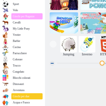
Sport
Volo
Giochi per Ragazze
Cavalli
Sorelle Day Out
Pong artico
My Little Pony
Vestire
Barbie
Cucina
Eroe dello
snowboard
Bel natale
Parrucchiere
Jumping
Inverno
HT
Colorare
Trucco
Congelato
Blocchi colorati
Dinosauri
Avventura
Giochi per due
Acqua e Fuoco