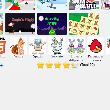
Fe
Babbo Natale
Eroe di sci
Battaglia di neve
Il volo di Babbo
Piastrelle di
Natale
Albero a gravità
Krisrisas
ML5
Vestire
Spazio
Servizio
Trova la
Partendo a
differenza
distanza
(Total 90)