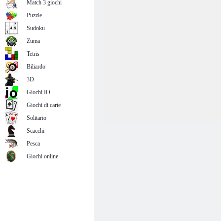
Match 3 giochi
Puzzle
Sudoku
Zuma
Tetris
Biliardo
3D
Giochi IO
Giochi di carte
Solitario
Scacchi
Pesca
Giochi online