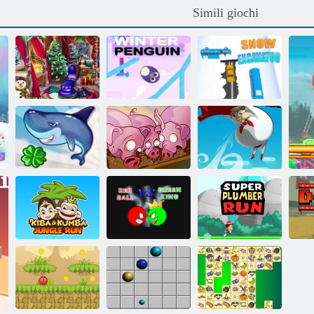
Simili giochi
Pulizia della casa
Pinguino
Escavatore da
di Natale
invernale
neve
Run, Maiale,
Shark Volare
Run
Pompino
Kiba e Kumba:
Red Ball vs Re
Run Super
Jungle Run
Verde
Plumber
Ko