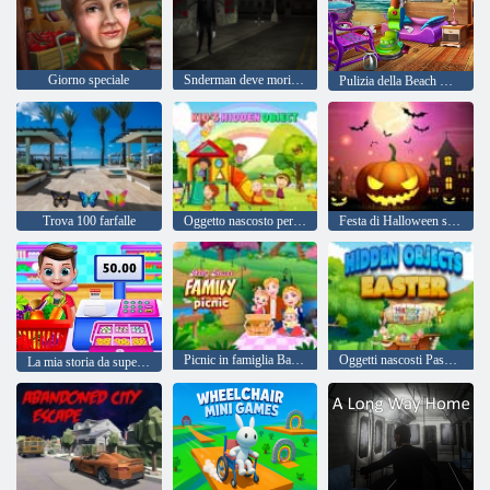
Giorno speciale
Snderman deve morire: strade silenziose
Pulizia della Beach House
Trova 100 farfalle
Oggetto nascosto per bambini
Festa di Halloween spaventosa
Picnic in famiglia Baby Hazel
Oggetti nascosti Pasqua
La mia storia da supermercato