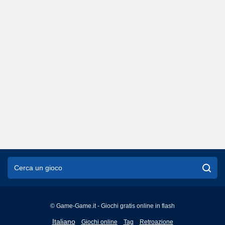
© Game-Game.it - Giochi gratis online in flash
English
Italiano
Giochi online
Tag
Retroazione