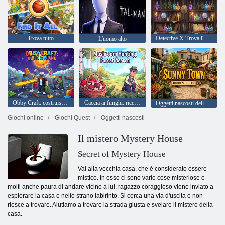
Trova tutto
Detective X Trova l'oggetto nascosto
L'uomo alto
Obby Craft: costruisci un aereo
Caccia ai funghi: ricerca nella foresta
Oggetti nascosti della città soleggiata
Giochi online
Giochi Quest
Oggetti nascosti
Il mistero Mystery House
Secret of Mystery House
Vai alla vecchia casa, che è considerato essere
mistico. In esso ci sono varie cose misteriose e
molti anche paura di andare vicino a lui. ragazzo coraggioso viene inviato a
esplorare la casa e nello strano labirinto. Si cerca una via d'uscita e non
riesce a trovare. Aiutiamo a trovare la strada giusta e svelare il mistero della
casa.