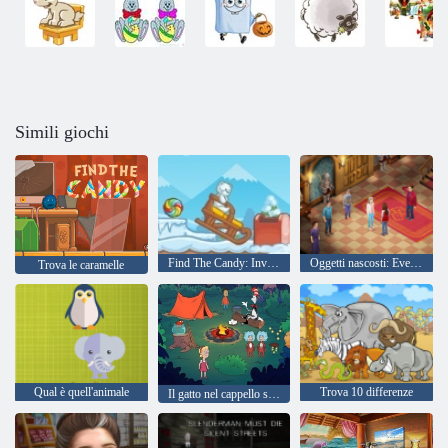
Simili giochi
Find The Candy: Inverno
Oggetti nascosti: Evermor Il filo del destino
Trova le caramelle
Qual è quell'animale
Trova 10 differenze
Il gatto nel cappello sa molto su quella! tempo di camp