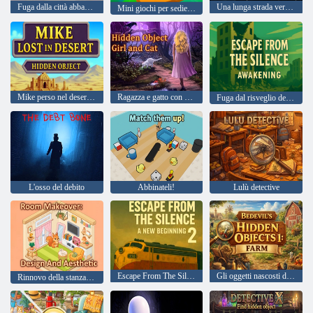
Fuga dalla città abbandonata
Una lunga strada verso casa
Mini giochi per sedie a rotelle
Mike perso nel deserto Oggetti nascosti
Ragazza e gatto con oggetti nascosti
Fuga dal risveglio del silenzio
L'osso del debito
Abbinateli!
Lulù detective
Escape From The Silence 2 un nuovo inizio
Gli oggetti nascosti di Bedevil 1: Fattoria
Rinnovo della stanza: design ed estetica