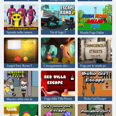
Sprunki nella camera di gioco dei calamari
Via di fuga 2
Hooda Fuga Dallas 2024
Amgel Easy Room Fuga 143
L'inseguimento del cucciolo
Fuga per le strade pericolose
Fuga dalla Villa Rossa
Boho Girl Escape
Maestro della città degli zombi