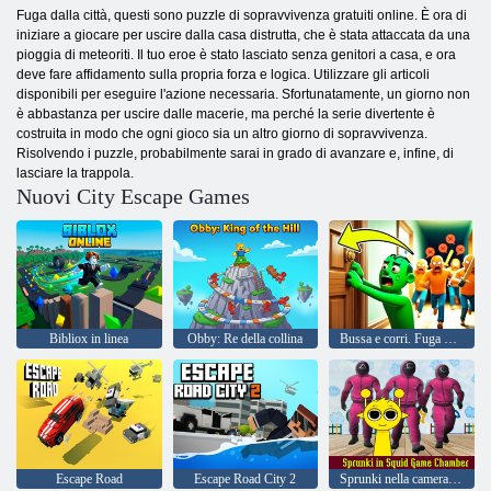
Fuga dalla città, questi sono puzzle di sopravvivenza gratuiti online. È ora di
iniziare a giocare per uscire dalla casa distrutta, che è stata attaccata da una
pioggia di meteoriti. Il tuo eroe è stato lasciato senza genitori a casa, e ora
deve fare affidamento sulla propria forza e logica. Utilizzare gli articoli
disponibili per eseguire l'azione necessaria. Sfortunatamente, un giorno non
è abbastanza per uscire dalle macerie, ma perché la serie divertente è
costruita in modo che ogni gioco sia un altro giorno di sopravvivenza.
Risolvendo i puzzle, probabilmente sarai in grado di avanzare e, infine, di
lasciare la trappola.
Nuovi City Escape Games
Bibliox in linea
Obby: Re della collina
Bussa e corri. Fuga da 100 porte
Escape Road
Escape Road City 2
Sprunki nella camera di gioco dei calamari