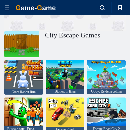
City Escape Games
Bibliox in linea
Obby: Re della collina
Giant Rabbit Run
Bussa e corri. Fuga da 100 porte
Escape Road City 2
Escape Road