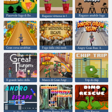
Piacevole fuga di Bourg
Ragazzo amabile fuga
Ragazza virtuosa in fuga
Gran corsa arrabbiata: la Turchia
Fuga dalla città medievale perduta
Angry Gran Run: Australia
Il grande ladro dello tsunami
Masco di Gran Angry Run Messico
Trip di chip
Benign Bunny Escape
Dino Rescue