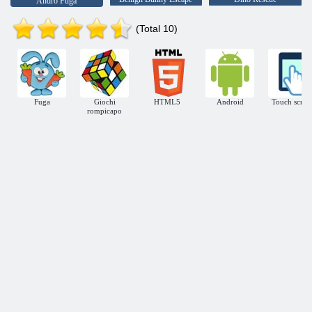
Andro Fuga
(Total 10)
Fuga
Giochi
HTML5
Android
Touch scree
rompicapo