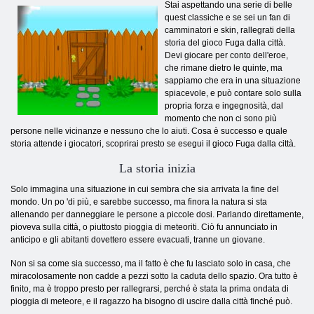
Stai aspettando una serie di belle
quest classiche e se sei un fan di
camminatori e skin, rallegrati della
storia del gioco Fuga dalla città.
Devi giocare per conto dell'eroe,
che rimane dietro le quinte, ma
sappiamo che era in una situazione
spiacevole, e può contare solo sulla
propria forza e ingegnosità, dal
momento che non ci sono più
persone nelle vicinanze e nessuno che lo aiuti. Cosa è successo e quale
storia attende i giocatori, scoprirai presto se esegui il gioco Fuga dalla città.
La storia inizia
Solo immagina una situazione in cui sembra che sia arrivata la fine del
mondo. Un po 'di più, e sarebbe successo, ma finora la natura si sta
allenando per danneggiare le persone a piccole dosi. Parlando direttamente,
pioveva sulla città, o piuttosto pioggia di meteoriti. Ciò fu annunciato in
anticipo e gli abitanti dovettero essere evacuati, tranne un giovane.
Non si sa come sia successo, ma il fatto è che fu lasciato solo in casa, che
miracolosamente non cadde a pezzi sotto la caduta dello spazio. Ora tutto è
finito, ma è troppo presto per rallegrarsi, perché è stata la prima ondata di
pioggia di meteore, e il ragazzo ha bisogno di uscire dalla città finché può.