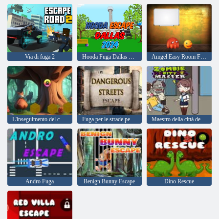
Via di fuga 2
Hooda Fuga Dallas 2024
Amgel Easy Room Fuga 143
L'inseguimento del cucciolo
Fuga per le strade pericolose
Maestro della città degli zombi
Andro Fuga
Benign Bunny Escape
Dino Rescue