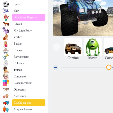
Sport
Volo
Giochi per Ragazze
Cavalli
My Little Pony
Vestire
Barbie
Cucina
Parrucchiere
Camion
Mostri
Corse
Colorare
Trucco
Congelato
Monster Truck Freestyle
Blocchi colorati
Dinosauri
Avventura
Giochi per due
Acqua e Fuoco