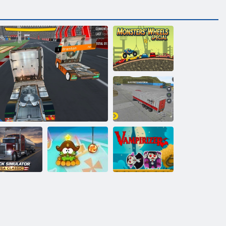
Speciale Ruote
dei Mostri
Simulatore di
camion 17
imulatore di
amion USA:
Nom Om: Time
classico
Corse di camion
Travel
Vampirizatsiya