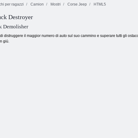
hi per ragazzi
Camion
Mostri
Corse Jeep
HTML5
uck Destroyer
Loot Heroes 2
Temple mostro
Mostri taptastic
k Demolisher
 di distruggere il maggior numero di auto sul suo cammino e superare tutti gli ostacoli
n giù.