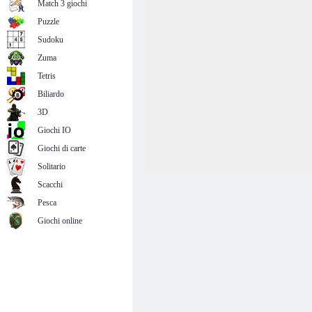
Match 3 giochi
Puzzle
Sudoku
Zuma
Tetris
Biliardo
3D
Giochi IO
Giochi di carte
Solitario
Scacchi
Pesca
Giochi online