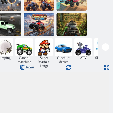
Polizia contro
Macchine
banditi: Monster
Hill Dash 2
acrobatiche
Truck
Gara fuoristrada
Simulatore di
Salita in
Monstertruck
jeep nella
ontagna 4x4
estremo
giungla
Jumping
Gare di
Super
Giochi di
ATV
Skateboard
macchine
Mario e
deriva
Luigi
Darker