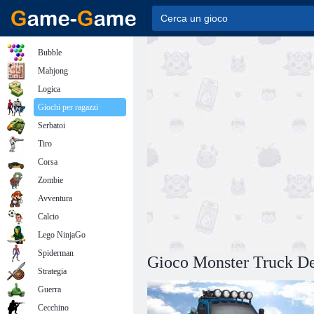
Bubble
Mahjong
Logica
Giochi per ragazzi
Serbatoi
Tiro
Corsa
Zombie
Avventura
Calcio
Lego NinjaGo
Spiderman
Gioco Monster Truck De
Strategia
Guerra
Cecchino