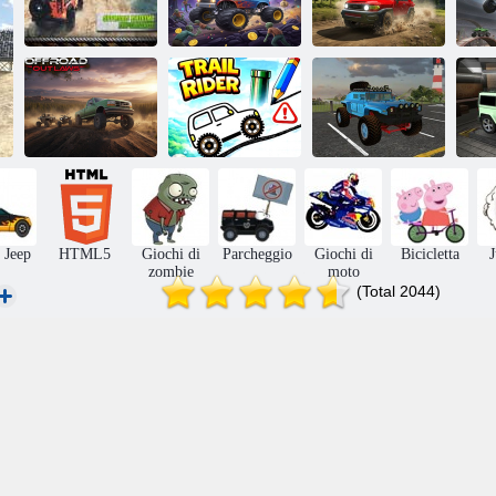
Simulazione di
Simulatore di
Luxury Prado di
guida fuoristrada
Luxury Crazy
SUV 4x4 di
Ofroad
Mostro camion
lusso USA
Simulatore di
guida per auto
Fuorilegge
fuoristrada Jeep
fuoristrada
Trail Rider
4x4
m
 Jeep
HTML5
Giochi di
Parcheggio
Giochi di
Bicicletta
zombie
moto
(Total 2044)