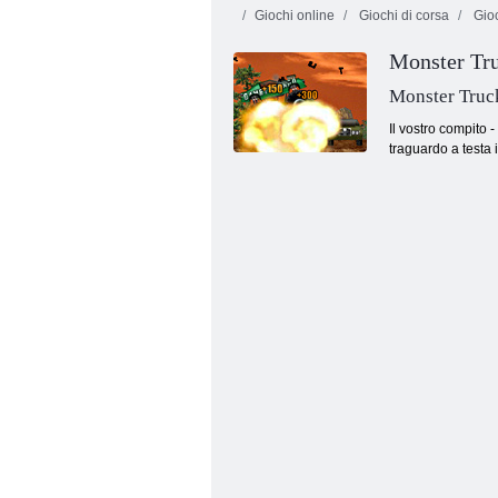
Giochi online
Giochi di corsa
Gioc
Monster Tr
Monster Truc
Il vostro compito -
traguardo a testa i
Camionisti: trasporto di merci fuoristrada