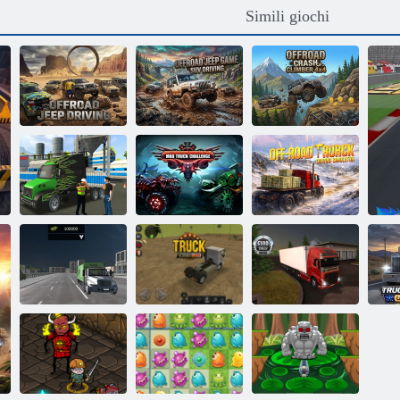
Simili giochi
Guida
Gioco Jeep
fuoristrada in
fuoristrada
Climber
jeep
Guida su SUV
fuoristrada 4X4
Simulatore di
camion
trasportatore di
Simulatore di
petroliere
Sfida del camion
guida di camion
fuoristrada
pazzo
fuoristrada
Simulatore di
S
guida del camion
Simulatore di
Autista di
c
della spazzatura
camion: Europa
camion europei