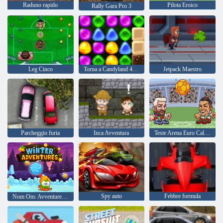
Raduno rapido
Pilota Eroico
Rally Gara Pro 3
Leg Cinco
Torna a Candyland 4: Lollipop Garden
Jetpack Maestro
Parcheggio furia
Inca Avventura
Teste Arena Euro Calcio
Spy auto
Febbre formula
Nom Om: Avventure invernali