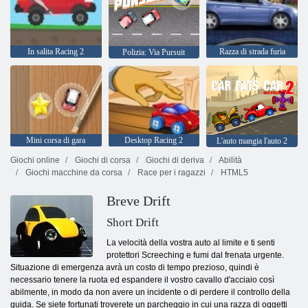
In salita Racing 2
Razza di strada furia
Polizia: Via Pursuit
Mini corsa di gara
Desktop Racing 2
L'auto mangia l'auto 2
Giochi online
Giochi di corsa
Giochi di deriva
Abilità
Giochi macchine da corsa
Race per i ragazzi
HTML5
Breve Drift
Short Drift
La velocità della vostra auto al limite e ti senti
protettori Screeching e fumi dal frenata urgente.
Situazione di emergenza avrà un costo di tempo prezioso, quindi è
necessario tenere la ruota ed espandere il vostro cavallo d'acciaio così
abilmente, in modo da non avere un incidente o di perdere il controllo della
guida. Se siete fortunati troverete un parcheggio in cui una razza di oggetti