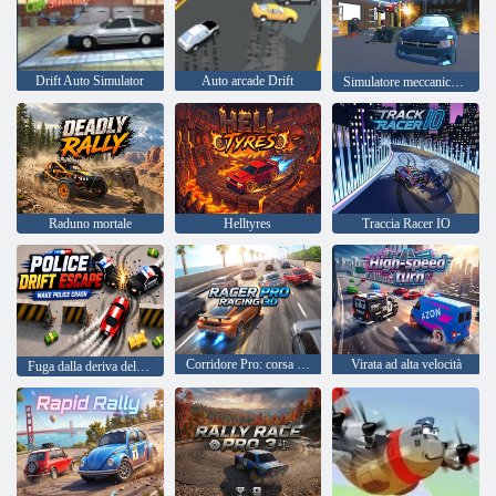
Drift Auto Simulator
Auto arcade Drift
Simulatore meccanico: riparazione auto
Raduno mortale
Helltyres
Traccia Racer IO
Corridore Pro: corsa 3D
Virata ad alta velocità
Fuga dalla deriva della polizia