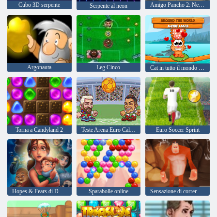
Cubo 3D serpente
Amigo Pancho 2: New York Party
Serpente al neon
Argonauta
Leg Cinco
Cat in tutto il mondo - Alpine Lakes
Torna a Candyland 2
Teste Arena Euro Calcio
Euro Soccer Sprint
Hopes & Fears di Delicious Emily
Sparabolle online
Sensazione di correre di yeti