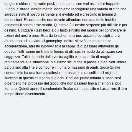
da gioco chiuso, e in varie posizioni riempite con vari ostacoli e trappole.
Lungo la strada, naturalmente, dobbiamo raccogliere una varietà di cibo che
sarebbe stato il nostro serpente si è evoluto ed è cresciuto in termini di
dimensioni. Ricordate che non dovete affrontare non una delle insidie ​​
altrimenti il ​​nostro eroe morirà. Quanto più il nostro serpente più difficile è per
gestirlo. Utilizzare i tasti freccia o il tasto sinistro del mouse per controllare le
azioni del nostro eroe. Guarda lo schermo ci può apparire consigli che vi
aiuteranno ad alleviare si gameplay. Inoltre, si avrà tre competenze -
accelerazione, arresto improvviso e la capacità di passare attraverso gli
oggetti. Tutti hanno un limite di tempo di utilizzo, in modo da utilizzare con
saggezza. Tutto dipende dalla vostra agilità e la capacità di reagire
rapidamente alla situazione. Ma siamo sicuri che si passa a pieni voti l'intera
partita fino alla fine e comporre il numero massimo di punti. Gioco Snake
condominio ha una trama piuttosto interessante e raccolti tutti i migliori
successi in questa categoria di giochi. Così dal primo minuto si sono così
dipendenti nel processo del gioco, che non passerà fino a che non si può
fermare. Quindi aprire il condominio Snake sul nostro sito e trascorrere il loro
tempo libero divertimento.