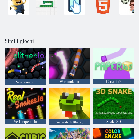
Simili giochi
Wormania. io
Carta. io 2
Scivolare. io
Veri serpenti. io
Snake 3D
Serpenti di Blocky