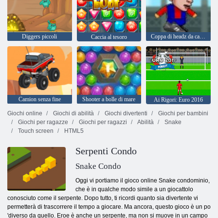
Diggers piccoli
Coppa di headz da calcio 2
Caccia al tesoro
Camion senza fine
Shooter a bolle di mare
Ai Rigori: Euro 2016
Giochi online
Giochi di abilità
Giochi divertenti
Giochi per bambini
Giochi per ragazze
Giochi per ragazzi
Abilità
Snake
Touch screen
HTML5
Serpenti Condo
Snake Condo
Oggi vi portiamo il gioco online Snake condominio,
che è in qualche modo simile a un giocattolo
conosciuto come il serpente. Dopo tutto, ti ricordi quanto sia divertente vi
permetterà di trascorrere il tempo a giocare. Ma ancora, questo gioco è un po
'diverso da quello. Eroe è anche un serpente, ma non si muove in un campo