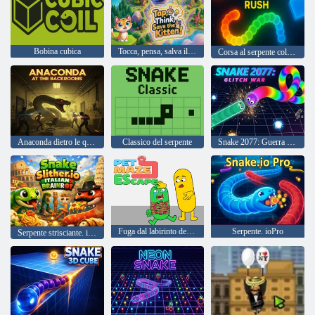
Bobina cubica
Tocca, pensa, salva il gattino!
Corsa al serpente colorato
Anaconda dietro le quinte
Classico del serpente
Snake 2077: Guerra glitch
Fuga dal labirinto degli animali domestici
Serpente. ioPro
Serpente strisciante. io Brainrot italiano