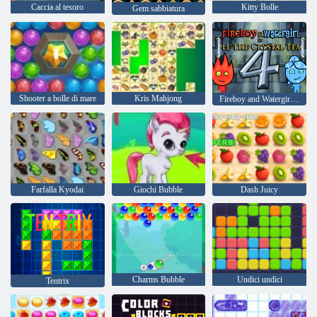
Caccia al tesoro
Kitty Bolle
Gem sabbiatura
Shooter a bolle di mare
Kris Mahjong
Fireboy and Watergirl 4: Tempio di Cristallo
Farfalla Kyodai
Giochi Bubble
Dash Juicy
Charms Bubble
Undici undici
Tentrix