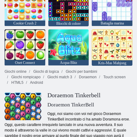
Cookie Crush 2
Battaglia marina
Blocchi di colore
Onet Connect
Acqua Blitz
Kris-Mas Mahjong
Giochi online
Giochi di logica
Giochi per bambini
Giochi rompicapo
Giochi match 3
Doraemon
Touch screen
HTML5
Android
Doraemon Tinkerbell
Doraemon TinkerBell
Oggi, noi siamo con voi nel gioco Doraemon
TinkerBell incontrato ci ha amato Doramona eroe.
Oggi, questo carattere irrequieto lanciato in una nuova avventura. Il suo
modo è attraverso la valle in cui vivono mostri cattivi e aggressivi. E quale
sarebbe il nostro eroe arrivare al punto finale del suo viaggio non avrà il