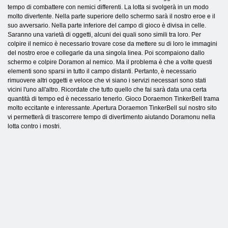
tempo di combattere con nemici differenti. La lotta si svolgerà in un modo
molto divertente. Nella parte superiore dello schermo sarà il nostro eroe e il
suo avversario. Nella parte inferiore del campo di gioco è divisa in celle.
Saranno una varietà di oggetti, alcuni dei quali sono simili tra loro. Per
colpire il nemico è necessario trovare cose da mettere su di loro le immagini
del nostro eroe e collegarle da una singola linea. Poi scompaiono dallo
schermo e colpire Doramon al nemico. Ma il problema è che a volte questi
elementi sono sparsi in tutto il campo distanti. Pertanto, è necessario
rimuovere altri oggetti e veloce che vi siano i servizi necessari sono stati
vicini l'uno all'altro. Ricordate che tutto quello che fai sarà data una certa
quantità di tempo ed è necessario tenerlo. Gioco Doraemon TinkerBell trama
molto eccitante e interessante. Apertura Doraemon TinkerBell sul nostro sito
vi permetterà di trascorrere tempo di divertimento aiutando Doramonu nella
lotta contro i mostri.