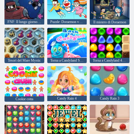
FNF: Il lungo giorno di Doraemon
Puzzle: Doraemon volante
Il mistero di Doraemon
Tesori del Mare Mystic
Torna a Candyland Sweet River
Torna a Candyland 4: Lollipop Garden
Candy Rain 4
Candy Rain 3
Cookie cotta