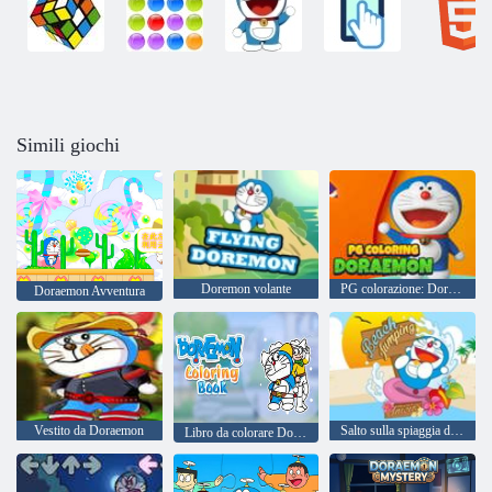
Simili giochi
Doremon volante
PG colorazione: Doraemon
Doraemon Avventura
Vestito da Doraemon
Salto sulla spiaggia di Doraemon
Libro da colorare Doraemon