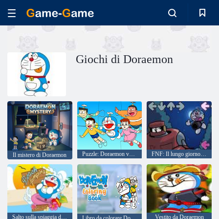
Giochi di Doraemon
Puzzle: Doraemon volante
FNF: Il lungo giorno di Doraemon
Il mistero di Doraemon
Salto sulla spiaggia di Doraemon
Vestito da Doraemon
Libro da colorare Doraemon