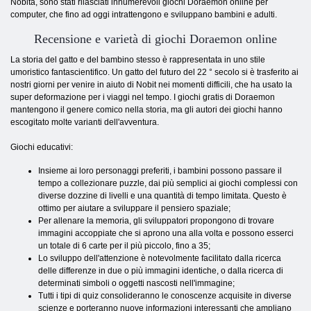
Nobita, sono stati rilasciati innumerevoli giochi Doraemon online per
computer, che fino ad oggi intrattengono e sviluppano bambini e adulti.
Recensione e varietà di giochi Doraemon online
La storia del gatto e del bambino stesso è rappresentata in uno stile
umoristico fantascientifico. Un gatto del futuro del 22 ° secolo si è trasferito ai
nostri giorni per venire in aiuto di Nobit nei momenti difficili, che ha usato la
super deformazione per i viaggi nel tempo. I giochi gratis di Doraemon
mantengono il genere comico nella storia, ma gli autori dei giochi hanno
escogitato molte varianti dell'avventura.
Giochi educativi:
Insieme ai loro personaggi preferiti, i bambini possono passare il
tempo a collezionare puzzle, dai più semplici ai giochi complessi con
diverse dozzine di livelli e una quantità di tempo limitata. Questo è
ottimo per aiutare a sviluppare il pensiero spaziale;
Per allenare la memoria, gli sviluppatori propongono di trovare
immagini accoppiate che si aprono una alla volta e possono esserci
un totale di 6 carte per il più piccolo, fino a 35;
Lo sviluppo dell'attenzione è notevolmente facilitato dalla ricerca
delle differenze in due o più immagini identiche, o dalla ricerca di
determinati simboli o oggetti nascosti nell'immagine;
Tutti i tipi di quiz consolideranno le conoscenze acquisite in diverse
scienze e porteranno nuove informazioni interessanti che ampliano