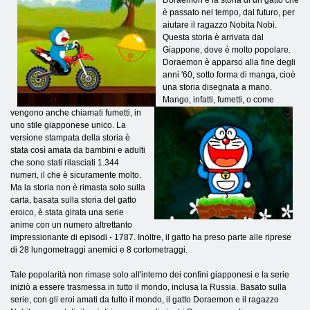
è passato nel tempo, dal futuro, per
aiutare il ragazzo Nobita Nobi.
Questa storia è arrivata dal
Giappone, dove è molto popolare.
Doraemon è apparso alla fine degli
anni '60, sotto forma di manga, cioè
una storia disegnata a mano.
Mango, infatti, fumetti, o come
vengono anche chiamati fumetti, in
uno stile giapponese unico. La
versione stampata della storia è
stata così amata da bambini e adulti
che sono stati rilasciati 1.344
numeri, il che è sicuramente molto.
Ma la storia non è rimasta solo sulla
carta, basata sulla storia del gatto
eroico, è stata girata una serie
anime con un numero altrettanto
impressionante di episodi - 1787. Inoltre, il gatto ha preso parte alle riprese
di 28 lungometraggi anemici e 8 cortometraggi.
Tale popolarità non rimase solo all'interno dei confini giapponesi e la serie
iniziò a essere trasmessa in tutto il mondo, inclusa la Russia. Basato sulla
serie, con gli eroi amati da tutto il mondo, il gatto Doraemon e il ragazzo