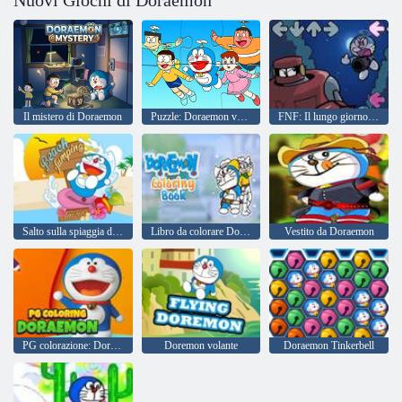
Il mistero di Doraemon
Puzzle: Doraemon volante
FNF: Il lungo giorno di Doraemon
Salto sulla spiaggia di Doraemon
Libro da colorare Doraemon
Vestito da Doraemon
PG colorazione: Doraemon
Doremon volante
Doraemon Tinkerbell