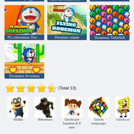
PG colorazione: Doraemon
Doremon volante
Doraemon Tinkerbell
Doraemon Avventura
(Total 13)
Abilità
Adventura
Giochi per
Giochi
Giochi onlin
bambini di 8
rompicapo
anni