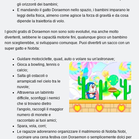
gli orizzonti dei bambini;
E mandando il gatto Doraemon nello spazio, i bambini imparano le
leggi della fisica, almeno come agisce la forza di gravità e da cosa
dipende la traiettoria di volo.
I giochi gratis di Doraemon non sono solo evolutivi, ma anche molto
divertenti, sebbene le capacità motorie fini, qualunque gioco un bambino
non sceglierebbe, si sviluppano comunque. Puoi divertirti un sacco con un
super gatto e Nobita:
Guidare motociclette, quad, auto o volare su un'astronave;
Gioca a bowling, tennis o
calcio;
Salta gli ostacoli o
arrampicati nel cielo tra le
nuvole;
Attraversa un labirinto
difficile, sconfiggi i nemici
che si trovano dietro
l'angolo, raccogli il maggior
numero di monete e
raccontalo ai tuoi amici;
Spara, vola, corri;
Le ragazze adoreranno organizzare il matrimonio di Nobita Nobi,
cucinare una cena festiva con Doraemon o semplicemente dolci per