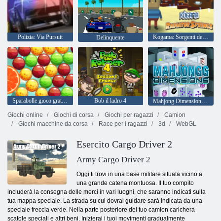
Polizia: Via Pursuit
Kogama: Sorgenti del radiatore
Delinquente
Sparabolle gioco gratis Bubble Pop Story
Bob il ladro 4
Mahjong Dimensions 15 minuti
Giochi online
Giochi di corsa
Giochi per ragazzi
Camion
Giochi macchine da corsa
Race per i ragazzi
3d
WebGL
Esercito Cargo Driver 2
Army Cargo Driver 2
Oggi ti trovi in ​​una base militare situata vicino a
una grande catena montuosa. Il tuo compito
includerà la consegna delle merci in vari luoghi, che saranno indicati sulla
tua mappa speciale. La strada su cui dovrai guidare sarà indicata da una
speciale freccia verde. Nella parte posteriore del tuo camion caricherà
scatole speciali e altri beni. Inizierai i tuoi movimenti gradualmente