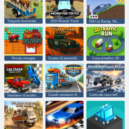
Trasporto fuoristrada di camion di animali
2020 Monster Truck
Hill Car Racing: Mad Offroad
Piccola consegna
Scontro di automobili Arena
Corsa al traffico 3D
Grande simulatore di camion
Guida alla causa dell'Alaska
Simulatore di incidente automobilistico distruttivo