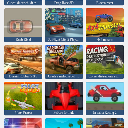
Giochi di carichi di trasporto di animali reali
Drag Race 3D
Blocco racer
Rush Rival
3d Night City 2 Player Racing
4x4 mostro
Burnin Rubber 5 XS
Crash e melodia del simulatore di macchine per auto
Corse: distruzione e inseguimento
Febbre formula
In salita Racing 2
Pilota Eroico