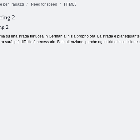
 per i ragazzi
Need for speed
HTML5
cing 2
Festa in piscina
Cube City
Punto di rally 6
moto x3m
Racing
ng 2
a su una strada tortuosa in Germania inizia proprio ora. La strada è pianeggiante, m
 loro sarà, più difficile è necessario. Fate attenzione, perché ogni skid e in collision