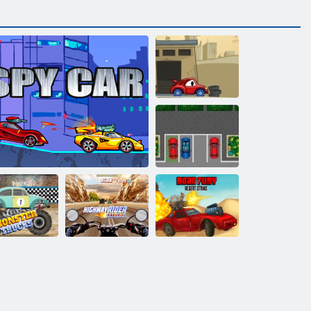
L'auto mangia
l'auto 2
Parcheggio
Passion
Strada della
mion Monster
Highway Rider
Furia Desert
Racing
Spy auto
Extreme
Strike