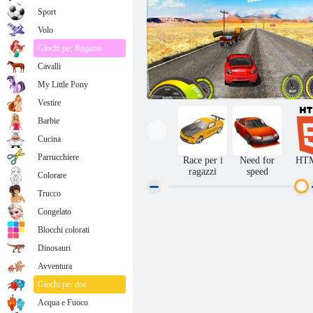
Sport
Volo
Giochi per Ragazze
Cavalli
My Little Pony
Vestire
Barbie
Cucina
Parrucchiere
Race per i
Need for
HT
ragazzi
speed
Colorare
Trucco
Congelato
Test drive Hyundai
Blocchi colorati
Dinosauri
Avventura
Giochi per due
Acqua e Fuoco