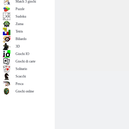
Match 3 giochi
Puzzle
Sudoku
Zuma
Tetris
Biliardo
3D
Giochi IO
Giochi di carte
Solitario
Scacchi
Pesca
Giochi online