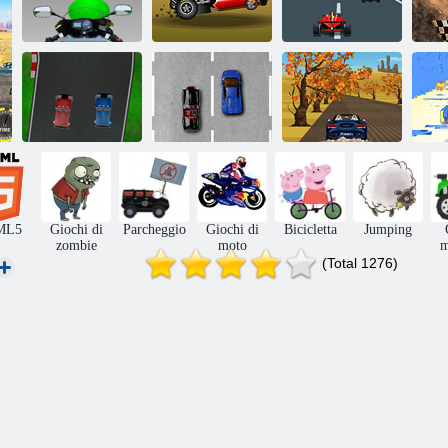
Drag Race
Velocità Biker
Demon 2
Extreme Racing
Ve
Classic contro
Chiudere e
S
Gara-2 truck
esotico
Sposta
ML5
Giochi di
Parcheggio
Giochi di
Bicicletta
Jumping
zombie
moto
m
(Total 1276)