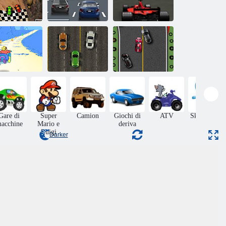
locità Trucks
Gara 3D
3D gara di F1
pazio Punk
Gara per il
Racer
mostro-camion
Rally Corse
Gare di
Super
Camion
Giochi di
ATV
Skateboard
acchine
Mario e
deriva
Luigi
Darker