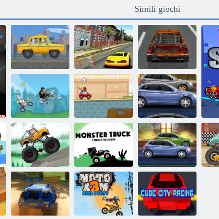
Simili giochi
La febbre della
American
Taxi Express
velocità
Racing
I corridori di
Razza di strada
Madmen Corse
paintball
furia
Monster Truck
Ca
Prove di camion
Forest-consegna
Potenti motori