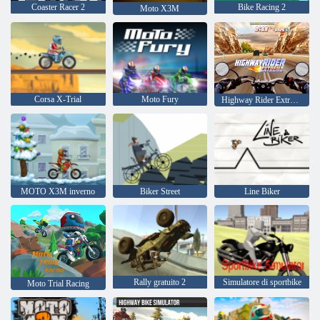
Coaster Racer 2
Bike Racing 2
Moto X3M
Corsa X-Trial
Moto Fury
Highway Rider Extreme
MOTO X3M inverno
Biker Street
Line Biker
Rally gratuito 2
Simulatore di sportbike
Moto Trial Racing