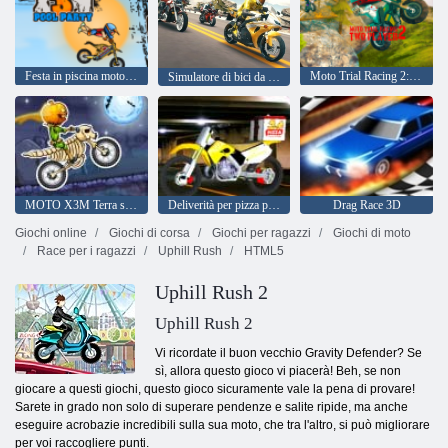
Festa in piscina moto x3m
Moto Trial Racing 2: due giocatori
Simulatore di bici da strada
MOTO X3M Terra spettrale
Deliverità per pizza per motociclette 2020
Drag Race 3D
Giochi online
Giochi di corsa
Giochi per ragazzi
Giochi di moto
Race per i ragazzi
Uphill Rush
HTML5
Uphill Rush 2
Uphill Rush 2
Vi ricordate il buon vecchio Gravity Defender? Se
sì, allora questo gioco vi piacerà! Beh, se non
giocare a questi giochi, questo gioco sicuramente vale la pena di provare!
Sarete in grado non solo di superare pendenze e salite ripide, ma anche
eseguire acrobazie incredibili sulla sua moto, che tra l'altro, si può migliorare
per voi raccogliere punti.