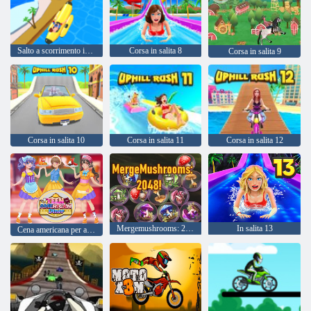
Salto a scorrimento in salita in salita
Corsa in salita 8
Corsa in salita 9
Corsa in salita 10
Corsa in salita 11
Corsa in salita 12
Mergemushrooms: 2048!
In salita 13
Cena americana per adolescenti