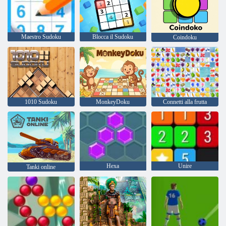
Maestro Sudoku
Blocca il Sudoku
Coindoku
1010 Sudoku
MonkeyDoku
Connetti alla frutta
Hexa
Unire
Tanki online