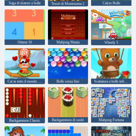
Saga di tiratore a bolle
Calcio Bolle
Tesori di Montezuma 2
Ottieni 10
Mahjong Mania
Wheely 5
Cat in tutto il mondo - Alpine Lakes
Bolle senza fine
Scattatura a bolle infinita
Backgammon di sushi
Mahjong Fortuna
Backgammon Classic