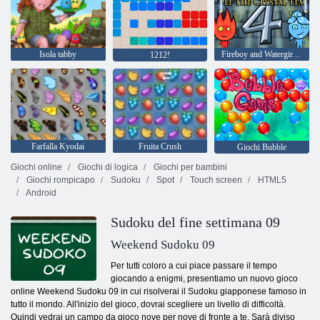
Isola tabby
Fireboy and Watergirl 4: Tempio di Cristallo
1212!
Farfalla Kyodai
Fruita Crush
Giochi Bubble
Giochi online
Giochi di logica
Giochi per bambini
Giochi rompicapo
Sudoku
Spot
Touch screen
HTML5
Android
Sudoku del fine settimana 09
Weekend Sudoku 09
Per tutti coloro a cui piace passare il tempo
giocando a enigmi, presentiamo un nuovo gioco
online Weekend Sudoku 09 in cui risolverai il Sudoku giapponese famoso in
tutto il mondo. All'inizio del gioco, dovrai scegliere un livello di difficoltà.
Quindi vedrai un campo da gioco nove per nove di fronte a te. Sarà diviso