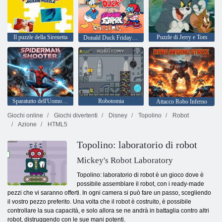
Il puzzle della Sirenetta
Puzzle di Jerry e Tom
Donald Duck Friday in a Night Funkin Christmas
Sparatutto dell'Uomo Ragno
Robotomia
Attacco Robo Inferno
Giochi online
Giochi divertenti
Disney
Topolino
Robot
Azione
HTML5
Topolino: laboratorio di robot
Mickey's Robot Laboratory
Topolino: laboratorio di robot è un gioco dove è
possibile assemblare il robot, con i ready-made
pezzi che vi saranno offerti. In ogni camera si può fare un passo, scegliendo
il vostro pezzo preferito. Una volta che il robot è costruito, è possibile
controllare la sua capacità, e solo allora se ne andrà in battaglia contro altri
robot, distruggendo con le sue mani potenti.