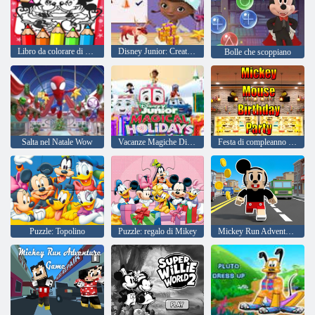
Libro da colorare di Topolino
Disney Junior: Creatore di giocattoli
Bolle che scoppiano
Salta nel Natale Wow
Vacanze Magiche Disney Junior
Festa di compleanno di Topolino
Puzzle: Topolino
Puzzle: regalo di Mikey
Mickey Run Adventure Game