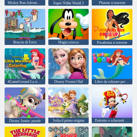
Mickey Run Adventure Game
Plutone si traveste
Super Willie World 2
Braccio di Ferro
Magia sciocca
Pocahonta si traveste
4GameGround La sirenetta da colorare
Disney Frozen Olaf
Libro da colorare per Ariel Mermaid
Sofia il primo enigma
Dolcetto o scherzetti Disney Junior
Disney Junior: puzzle